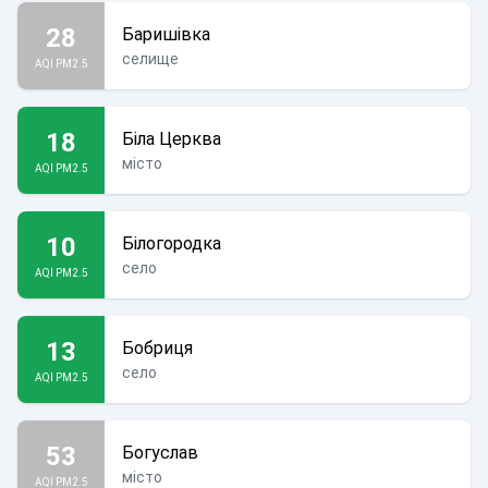
28
Баришівка
селище
AQI PM2.5
18
Біла Церква
місто
AQI PM2.5
10
Білогородка
село
AQI PM2.5
13
Бобриця
село
AQI PM2.5
53
Богуслав
місто
AQI PM2.5