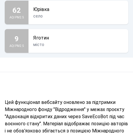
62
Юрівка
село
AQI PM2.5
9
Яготин
місто
AQI PM2.5
Цей функціонал вебсайту оновлено за підтримки
Міжнародного фонду "Відродження" у межах проєкту
"Адвокація відкритих даних через SaveEcoBot під час
воєнного стану". Матеріал відображає позицію авторів
і не обов'язково збігається з позицією Міжнародного