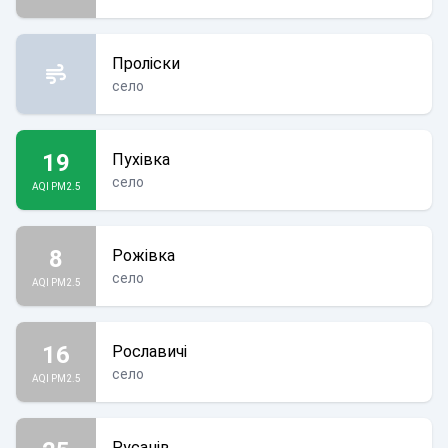
Проліски
село
19
Пухівка
село
AQI PM2.5
8
Рожівка
село
AQI PM2.5
16
Рославичі
село
AQI PM2.5
Русанів