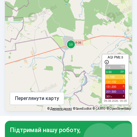
AQI PM2.5
112
с/д
231
0-50
6
51-100
0
101-150
0
151-200
1
201-300
0
301+
Переглянути карту
09.08.2026, 05:00
©
Джерела даних
© SaveEcoBot
© CARTO
© OpenStreetMap
Підтримай нашу роботу,