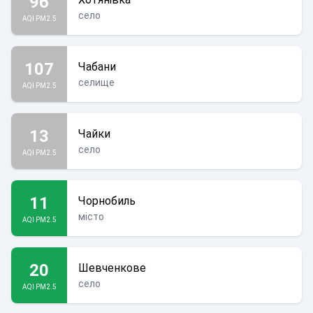
96
село
AQI PM2.5
107
Чабани
селище
AQI PM2.5
13
Чайки
село
AQI PM2.5
11
Чорнобиль
місто
AQI PM2.5
20
Шевченкове
село
AQI PM2.5