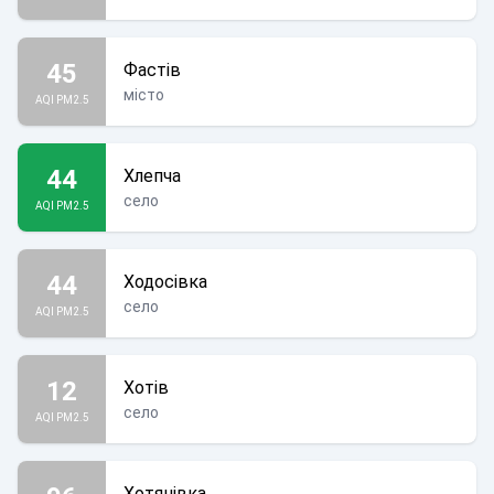
45
Фастів
місто
AQI PM2.5
44
Хлепча
село
AQI PM2.5
44
Ходосівка
село
AQI PM2.5
12
Хотів
село
AQI PM2.5
Хотянівка