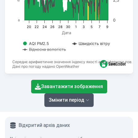
2,5
12
0
0
20
22
24
26
28
30
1
3
5
7
9
Дата
AQI PM2.5
Швидкість вітру
Відносна вологість
Середнє арифметичне значення індексу якості атмосферного повітря
Дані про погоду надано OpenWeather
End of interactive chart.
Завантажити зображення
Змінити період
Відкритий архів даних