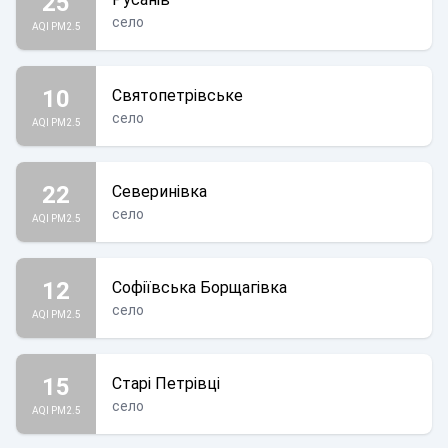
25
село
AQI PM2.5
10
Святопетрівське
село
AQI PM2.5
22
Северинівка
село
AQI PM2.5
12
Софіївська Борщагівка
село
AQI PM2.5
15
Старі Петрівці
село
AQI PM2.5