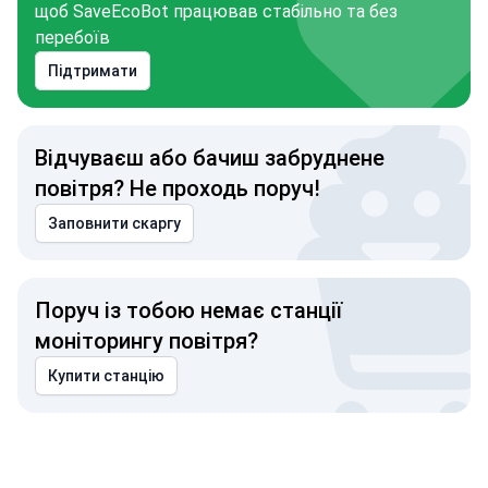
щоб SaveEcoBot працював стабільно та без
перебоїв
Підтримати
Відчуваєш або бачиш забруднене
повітря? Не проходь поруч!
Заповнити скаргу
Поруч із тобою немає станції
моніторингу повітря?
Купити станцію