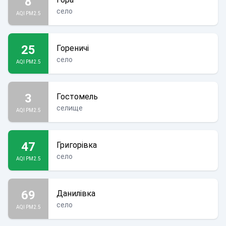
8
село
AQI PM2.5
25
Гореничі
село
AQI PM2.5
3
Гостомель
селище
AQI PM2.5
47
Григорівка
село
AQI PM2.5
69
Данилівка
село
AQI PM2.5