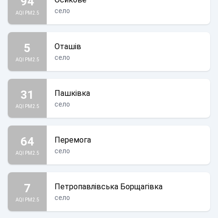
94
село
AQI PM2.5
5
Оташів
село
AQI PM2.5
31
Пашківка
село
AQI PM2.5
64
Перемога
село
AQI PM2.5
7
Петропавлівська Борщагівка
село
AQI PM2.5