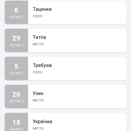
8
Таценки
село
AQI PM2.5
29
Тетіїв
місто
AQI PM2.5
5
Требухів
село
AQI PM2.5
26
Узин
місто
AQI PM2.5
18
Українка
місто
AQI PM2.5