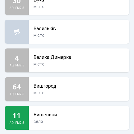
30
місто
AQI PM2.5
Васильків
місто
4
Велика Димерка
місто
AQI PM2.5
64
Вишгород
місто
AQI PM2.5
11
Вишеньки
село
AQI PM2.5