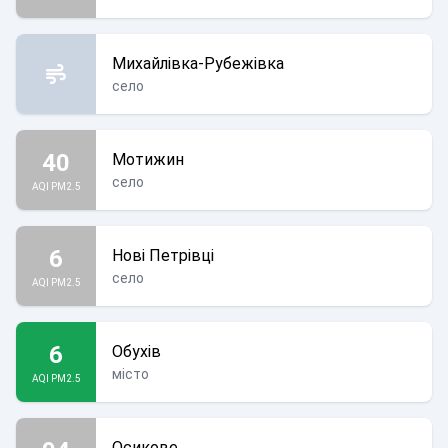
Михайлівка-Рубежівка
село
40
Мотижин
село
AQI PM2.5
6
Нові Петрівці
село
AQI PM2.5
6
Обухів
місто
AQI PM2.5
Осикове