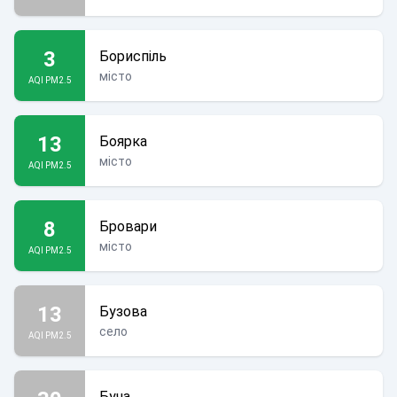
3
Бориспіль
місто
AQI PM2.5
13
Боярка
місто
AQI PM2.5
8
Бровари
місто
AQI PM2.5
13
Бузова
село
AQI PM2.5
Буча