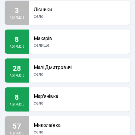
3
Лісники
село
AQI PM2.5
8
Макарів
селище
AQI PM2.5
28
Малі Дмитровичі
село
AQI PM2.5
8
Мар'янівка
село
AQI PM2.5
57
Миколаївка
село
AQI PM2.5