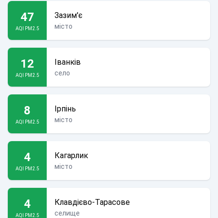
47
Зазим'є
місто
AQI PM2.5
12
Іванків
село
AQI PM2.5
8
Ірпінь
місто
AQI PM2.5
4
Кагарлик
місто
AQI PM2.5
4
Клавдієво-Тарасове
селище
AQI PM2.5