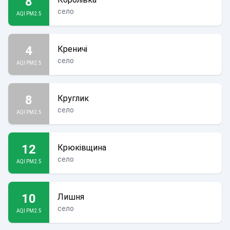
8
село
AQI PM2.5
4
Креничі
село
AQI PM2.5
8
Круглик
село
AQI PM2.5
12
Крюківщина
село
AQI PM2.5
10
Лишня
село
AQI PM2.5