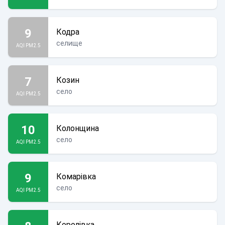
9
Кодра
селище
AQI PM2.5
7
Козин
село
AQI PM2.5
10
Колонщина
село
AQI PM2.5
9
Комарівка
село
AQI PM2.5
Королівка