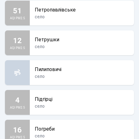
51
Петропавлівське
село
AQI PM2.5
12
Петрушки
село
AQI PM2.5
Пилиповичі
село
4
Підгірці
село
AQI PM2.5
16
Погреби
село
AQI PM2.5