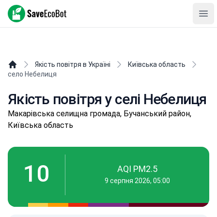
SaveEcoBot
Ope
Якість повітря в Україні
Київська область
село Небелиця
Якість повітря у селі Небелиця
Мaкapівськa селищнa громада, Бучанський район,
Київська область
10
AQI PM2.5
9 серпня 2026, 05:00