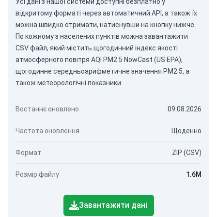
Усі дані з нашої системи доступні безплатно у
відкритому форматі через
автоматичний API
, а також їх
можна швидко отримати, натиснувши на кнопку нижче.
По кожному з населених пунктів можна завантажити
CSV файл, який містить щогодинний індекс якості
атмосферного повітря AQI PM2.5 NowCast (US EPA),
щогодинне середньоарифметичне значення PM2.5, а
також метеорологічні показники.
Востаннє оновлено
09.08.2026
Частота оновлення
Щоденно
Формат
ZIP (CSV)
Розмір файлу
1.6M
Завантажити дані