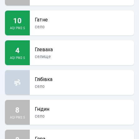
10
Гатне
село
AQI PM2.5
4
Глеваха
селище
AQI PM2.5
Глібівка
село
8
Гнідин
село
AQI PM2.5
Гора