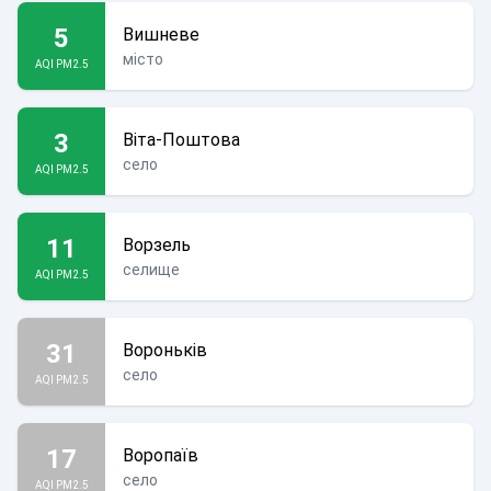
5
Вишневе
місто
AQI PM2.5
3
Віта-Поштова
село
AQI PM2.5
11
Ворзель
селище
AQI PM2.5
31
Вороньків
село
AQI PM2.5
17
Воропаїв
село
AQI PM2.5