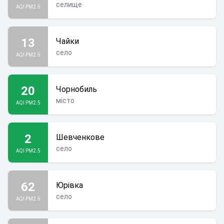
селище
AQI PM2.5
13
Чайки
село
AQI PM2.5
20
Чорнобиль
місто
AQI PM2.5
2
Шевченкове
село
AQI PM2.5
62
Юрівка
село
AQI PM2.5