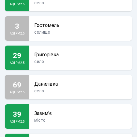
село
AQI PM2.5
3
Гостомель
селище
AQI PM2.5
29
Григорівка
село
AQI PM2.5
69
Данилівка
село
AQI PM2.5
39
Зазим'є
місто
AQI PM2.5