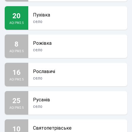
20
Пухівка
село
AQI PM2.5
8
Рожівка
село
AQI PM2.5
16
Рославичі
село
AQI PM2.5
25
Русанів
село
AQI PM2.5
10
Святопетрівське