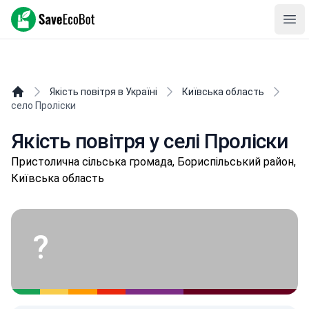
SaveEcoBot
Ope
Якість повітря в Україні
Київська область
село Проліски
Якість повітря у селі Проліски
Пpистoличнa сільська громада, Бориспільський район,
Київська область
?