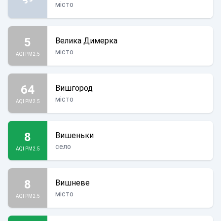
місто
5
Велика Димерка
місто
AQI PM2.5
64
Вишгород
місто
AQI PM2.5
8
Вишеньки
село
AQI PM2.5
8
Вишневе
місто
AQI PM2.5