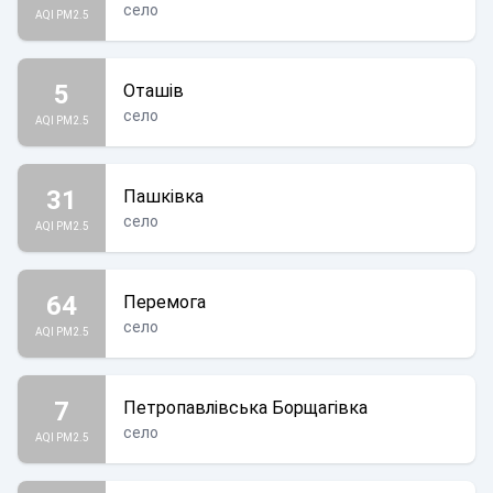
село
AQI PM2.5
5
Оташів
село
AQI PM2.5
31
Пашківка
село
AQI PM2.5
64
Перемога
село
AQI PM2.5
7
Петропавлівська Борщагівка
село
AQI PM2.5