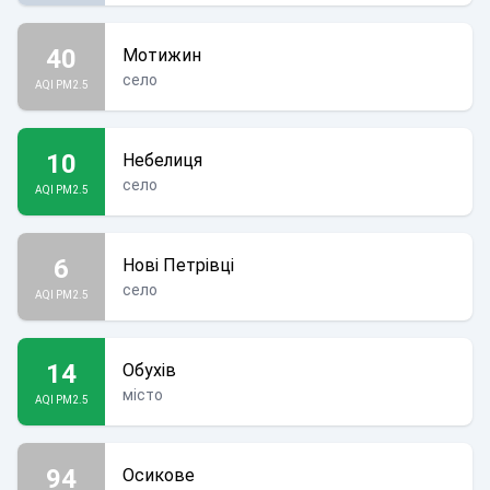
40
Мотижин
село
AQI PM2.5
10
Небелиця
село
AQI PM2.5
6
Нові Петрівці
село
AQI PM2.5
14
Обухів
місто
AQI PM2.5
94
Осикове