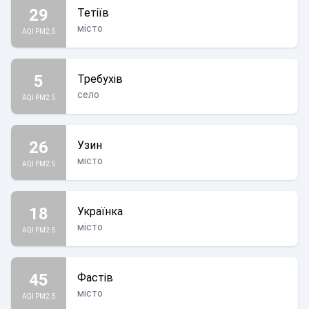
29
Тетіїв
місто
AQI PM2.5
5
Требухів
село
AQI PM2.5
26
Узин
місто
AQI PM2.5
18
Українка
місто
AQI PM2.5
45
Фастів
місто
AQI PM2.5