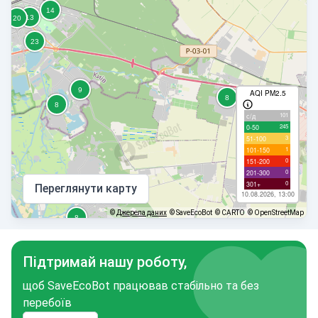
AQI PM2.5
101
с/д
245
0-50
3
51-100
1
101-150
0
151-200
0
201-300
0
301+
Переглянути карту
10.08.2026, 13:00
©
Джерела даних
© SaveEcoBot
© CARTO
© OpenStreetMap
Підтримай нашу роботу,
щоб SaveEcoBot працював стабільно та без
перебоїв