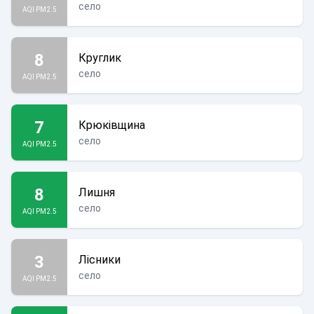
село
AQI PM2.5
8
Круглик
село
AQI PM2.5
7
Крюківщина
село
AQI PM2.5
8
Лишня
село
AQI PM2.5
3
Лісники
село
AQI PM2.5