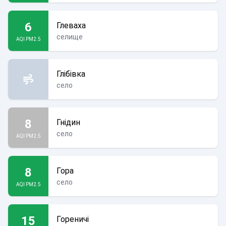
6
Глеваха
селище
AQI PM2.5
Глібівка
село
8
Гнідин
село
AQI PM2.5
8
Гора
село
AQI PM2.5
15
Гореничі