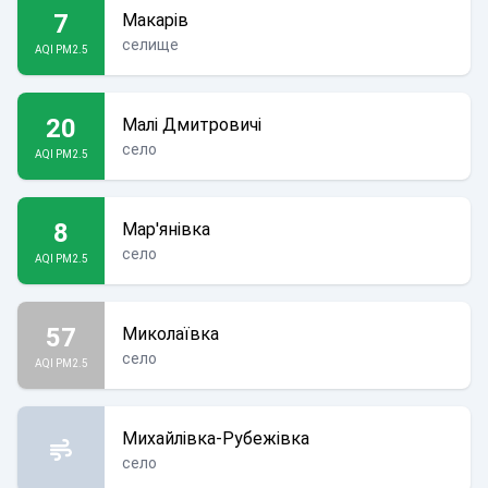
7
Макарів
селище
AQI PM2.5
20
Малі Дмитровичі
село
AQI PM2.5
8
Мар'янівка
село
AQI PM2.5
57
Миколаївка
село
AQI PM2.5
Михайлівка-Рубежівка
село