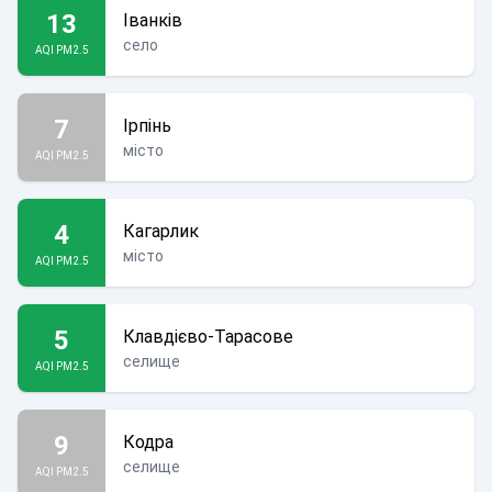
13
Іванків
село
AQI PM2.5
7
Ірпінь
місто
AQI PM2.5
4
Кагарлик
місто
AQI PM2.5
5
Клавдієво-Тарасове
селище
AQI PM2.5
9
Кодра
селище
AQI PM2.5