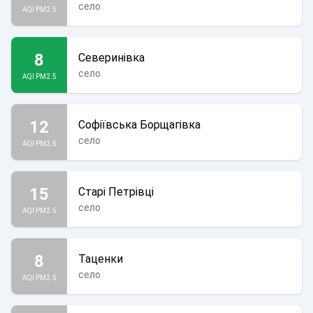
село
AQI PM2.5
8
Северинівка
село
AQI PM2.5
12
Софіївська Борщагівка
село
AQI PM2.5
15
Старі Петрівці
село
AQI PM2.5
8
Таценки
село
AQI PM2.5