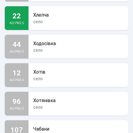
22
Хлепча
село
AQI PM2.5
44
Ходосівка
село
AQI PM2.5
12
Хотів
село
AQI PM2.5
96
Хотянівка
село
AQI PM2.5
107
Чабани