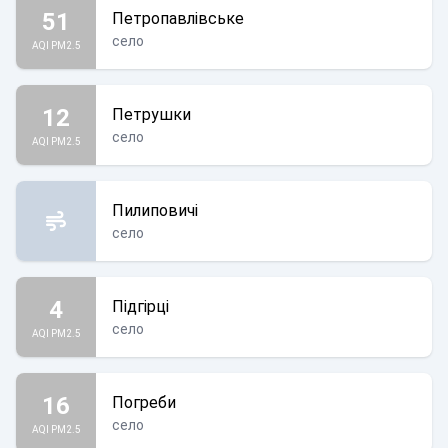
51
Петропавлівське
село
AQI PM2.5
12
Петрушки
село
AQI PM2.5
Пилиповичі
село
4
Підгірці
село
AQI PM2.5
16
Погреби
село
AQI PM2.5