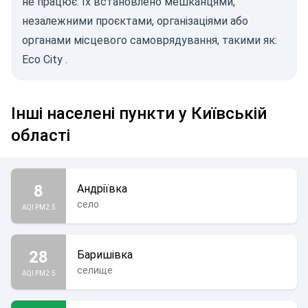
не працює. Їх встановлено мешканцями,
незалежними проєктами, організаціями або
органами місцевого самоврядування, такими як:
Eco City
.
Інші населені пункти у Київській
області
8
Андріївка
село
AQI PM2.5
28
Баришівка
селище
AQI PM2.5