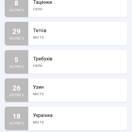
8
Таценки
село
AQI PM2.5
29
Тетіїв
місто
AQI PM2.5
5
Требухів
село
AQI PM2.5
26
Узин
місто
AQI PM2.5
18
Українка
місто
AQI PM2.5