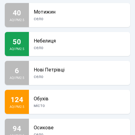
40
Мотижин
село
AQI PM2.5
50
Небелиця
село
AQI PM2.5
6
Нові Петрівці
село
AQI PM2.5
124
Обухів
місто
AQI PM2.5
94
Осикове
село