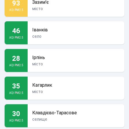
93
Зазим'є
місто
AQI PM2.5
46
Іванків
село
AQI PM2.5
28
Ірпінь
місто
AQI PM2.5
35
Кагарлик
місто
AQI PM2.5
30
Клавдієво-Тарасове
селище
AQI PM2.5