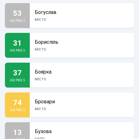
53
Богуслав
місто
AQI PM2.5
31
Бориспіль
місто
AQI PM2.5
37
Боярка
місто
AQI PM2.5
74
Бровари
місто
AQI PM2.5
13
Бузова
село