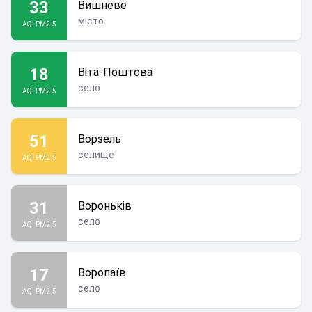
33
Вишневе
місто
AQI PM2.5
18
Віта-Поштова
село
AQI PM2.5
51
Ворзель
селище
AQI PM2.5
31
Вороньків
село
AQI PM2.5
17
Воропаїв
село
AQI PM2.5