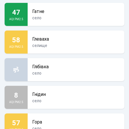
47
Гатне
село
AQI PM2.5
58
Глеваха
селище
AQI PM2.5
Глібівка
село
8
Гнідин
село
AQI PM2.5
57
Гора
село