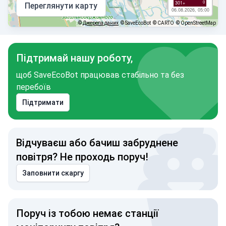
0
301+
Переглянути карту
06.08.2026, 05:00
©
Джерела даних
© SaveEcoBot
© CARTO
© OpenStreetMap
Підтримай нашу роботу,
щоб SaveEcoBot працював стабільно та без
перебоїв
Підтримати
Відчуваєш або бачиш забруднене
повітря? Не проходь поруч!
Заповнити скаргу
Поруч із тобою немає станції