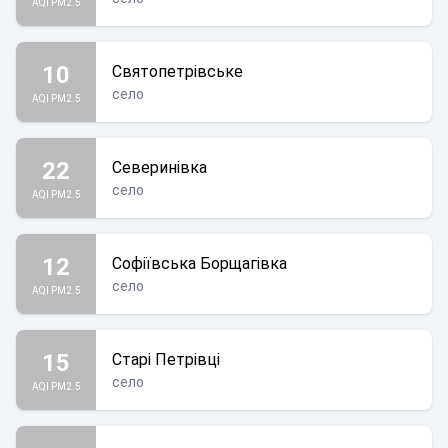
AQI PM2.5
10
Святопетрівське
село
AQI PM2.5
22
Северинівка
село
AQI PM2.5
12
Софіївська Борщагівка
село
AQI PM2.5
15
Старі Петрівці
село
AQI PM2.5