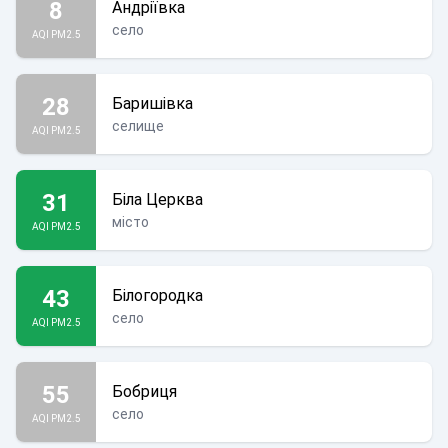
8
Андріївка
село
AQI PM2.5
28
Баришівка
селище
AQI PM2.5
31
Біла Церква
місто
AQI PM2.5
43
Білогородка
село
AQI PM2.5
55
Бобриця
село
AQI PM2.5