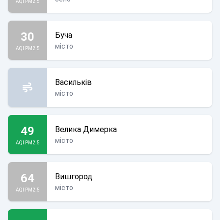
AQI PM2.5
30
Буча
місто
AQI PM2.5
Васильків
місто
49
Велика Димерка
місто
AQI PM2.5
64
Вишгород
місто
AQI PM2.5