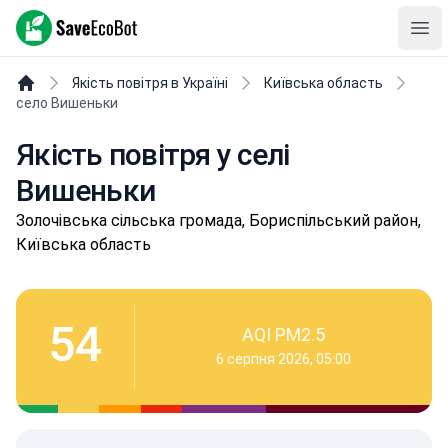
SaveEcoBot
Ope
Якість повітря в Україні
Київська область
село Вишеньки
Якість повітря у селі
Вишеньки
Зoлoчівськa сільська громада, Бориспільський район,
Київська область
54
AQI PM2.5
6 серпня 2026, 05:00