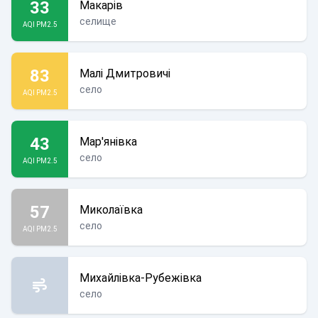
33
Макарів
селище
AQI PM2.5
83
Малі Дмитровичі
село
AQI PM2.5
43
Мар'янівка
село
AQI PM2.5
57
Миколаївка
село
AQI PM2.5
Михайлівка-Рубежівка
село