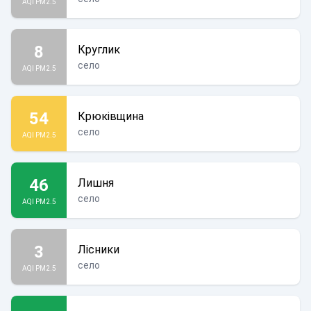
AQI PM2.5
8
Круглик
село
AQI PM2.5
54
Крюківщина
село
AQI PM2.5
46
Лишня
село
AQI PM2.5
3
Лісники
село
AQI PM2.5