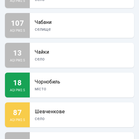
AQI PM2.5
107
Чабани
селище
AQI PM2.5
13
Чайки
село
AQI PM2.5
18
Чорнобиль
місто
AQI PM2.5
87
Шевченкове
село
AQI PM2.5