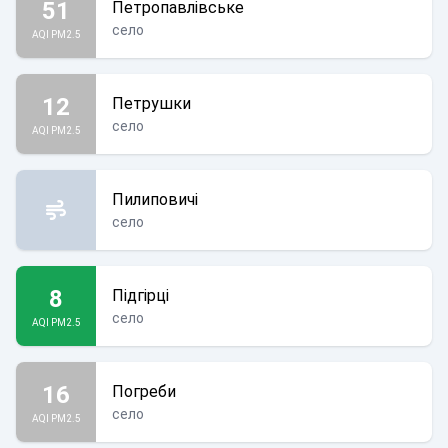
51
Петропавлівське
село
AQI PM2.5
12
Петрушки
село
AQI PM2.5
Пилиповичі
село
8
Підгірці
село
AQI PM2.5
16
Погреби
село
AQI PM2.5