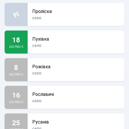
Проліски
село
18
Пухівка
село
AQI PM2.5
8
Рожівка
село
AQI PM2.5
16
Рославичі
село
AQI PM2.5
25
Русанів
село