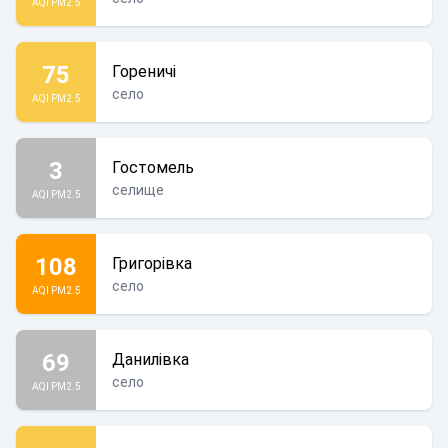
AQI PM2.5
75
Гореничі
село
AQI PM2.5
3
Гостомель
селище
AQI PM2.5
108
Григорівка
село
AQI PM2.5
69
Данилівка
село
AQI PM2.5