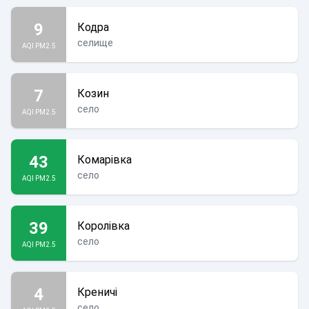
9
Кодра
селище
AQI PM2.5
7
Козин
село
AQI PM2.5
43
Комарівка
село
AQI PM2.5
39
Королівка
село
AQI PM2.5
4
Креничі
село