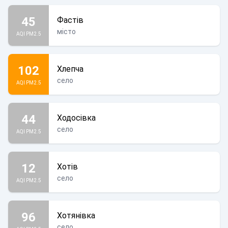
45
Фастів
місто
AQI PM2.5
102
Хлепча
село
AQI PM2.5
44
Ходосівка
село
AQI PM2.5
12
Хотів
село
AQI PM2.5
96
Хотянівка
село