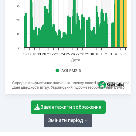
30
20
10
0
16
17
18
19
20
21
22
23
24
25
26
27
28
29
30
31
1
2
3
4
5
6
Дата
AQI PM2.5
Середнє арифметичне значення індексу якості атмосферного повітря
Дані швидкості вітру: Український гідрометеорологічний центр.
End of interactive chart.
Завантажити зображення
Змінити період