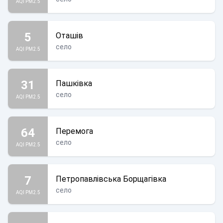
AQI PM2.5
5
Оташів
село
AQI PM2.5
31
Пашківка
село
AQI PM2.5
64
Перемога
село
AQI PM2.5
7
Петропавлівська Борщагівка
село
AQI PM2.5