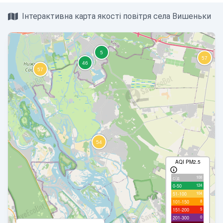
Інтерактивна карта якості повітря села Вишеньки
AQI PM2.5
108
с/д
124
0-50
104
51-100
8
101-150
5
151-200
0
201-300