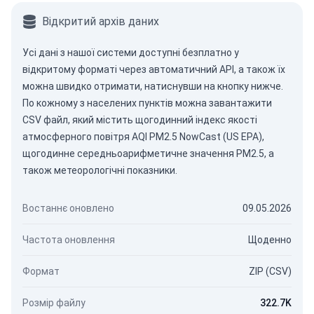
Відкритий архів даних
Усі дані з нашої системи доступні безплатно у
відкритому форматі через
автоматичний API
, а також їх
можна швидко отримати, натиснувши на кнопку нижче.
По кожному з населених пунктів можна завантажити
CSV файл, який містить щогодинний індекс якості
атмосферного повітря AQI PM2.5 NowCast (US EPA),
щогодинне середньоарифметичне значення PM2.5, а
також метеорологічні показники.
Востаннє оновлено
09.05.2026
Частота оновлення
Щоденно
Формат
ZIP (CSV)
Розмір файлу
322.7K