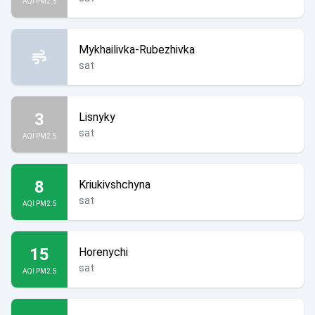
AQI PM2.5
Mykhailivka-Rubezhivka
sat
3
Lisnyky
sat
AQI PM2.5
8
Kriukivshchyna
sat
AQI PM2.5
15
Horenychi
sat
AQI PM2.5