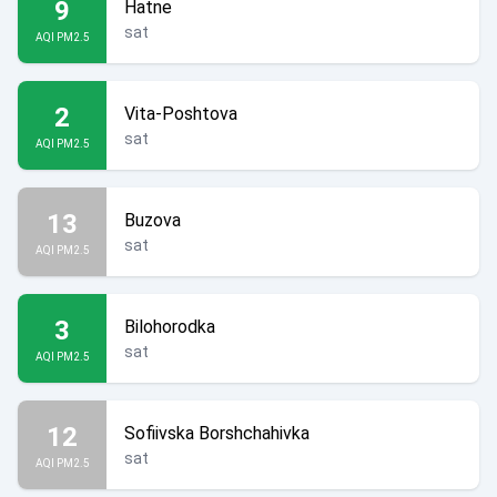
9
Hatne
sat
AQI PM2.5
2
Vita-Poshtova
sat
AQI PM2.5
13
Buzova
sat
AQI PM2.5
3
Bilohorodka
sat
AQI PM2.5
12
Sofiivska Borshchahivka
sat
AQI PM2.5