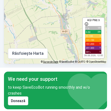
AQI PM2.5
120
с/д
226
0-50
3
51-100
1
101-150
0
151-200
0
201-300
0
301+
Răsfoiește Harta
09.08.2026, 12:00
©
Surse de Date
© SaveEcoBot
© CARTO
© OpenStreetMap
We need your support
to keep SaveEcoBot running smoothly and w/o
crashes
Donează