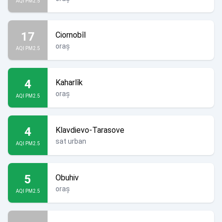
AQI PM2.5
17
Ciornobîl
oraș
AQI PM2.5
4
Kaharlîk
oraș
AQI PM2.5
4
Klavdievo-Tarasove
sat urban
AQI PM2.5
5
Obuhiv
oraș
AQI PM2.5