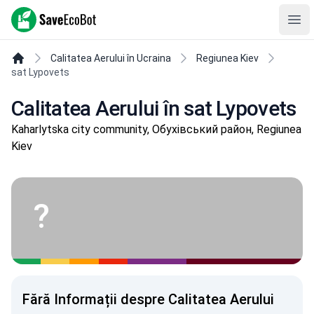
SaveEcoBot
Ope
Calitatea Aerului în Ucraina
Regiunea Kiev
sat Lypovets
Calitatea Aerului în sat Lypovets
Kaharlytska city community, Обухівський район, Regiunea
Kiev
?
Fără Informații despre Calitatea Aerului