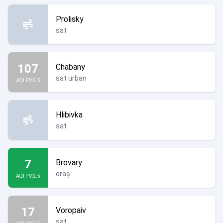
Prolisky
sat
107
Chabany
sat urban
AQI PM2.5
Hlibivka
sat
7
Brovary
oraș
AQI PM2.5
17
Voropaiv
sat