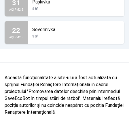
31
Pașkivka
sat
AQI PM2.5
22
Severînivka
sat
AQI PM2.5
Această funcționalitate a site-ului a fost actualizată cu
sprijinul Fundației Renaștere Internațională în cadrul
proiectului "Promovarea datelor deschise prin intermediul
SaveEcoBot în timpul stării de război". Materialul reflectă
poziția autorilor și nu coincide neapărat cu poziția Fundației
Renaștere Internațională.