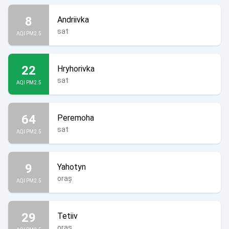
8
Andriivka
sat
AQI PM2.5
22
Hryhorivka
sat
AQI PM2.5
64
Peremoha
sat
AQI PM2.5
9
Yahotyn
oraș
AQI PM2.5
29
Tetiiv
oraș