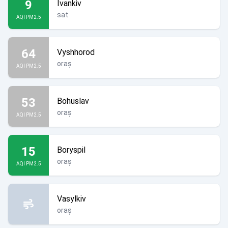
9
Ivankiv
sat
AQI PM2.5
64
Vyshhorod
oraș
AQI PM2.5
53
Bohuslav
oraș
AQI PM2.5
15
Boryspil
oraș
AQI PM2.5
Vasylkiv
oraș