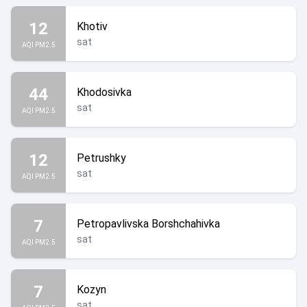
12
Khotiv
sat
AQI PM2.5
44
Khodosivka
sat
AQI PM2.5
12
Petrushky
sat
AQI PM2.5
7
Petropavlivska Borshchahivka
sat
AQI PM2.5
7
Kozyn
sat