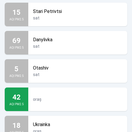
15
Stari Petrivtsi
sat
AQI PM2.5
69
Danylivka
sat
AQI PM2.5
5
Otashiv
sat
AQI PM2.5
42
oraș
AQI PM2.5
18
Ukrainka
oraș