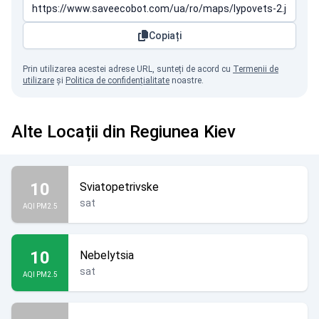
Copiați
Prin utilizarea acestei adrese URL, sunteți de acord cu
Termenii de
utilizare
și
Politica de confidențialitate
noastre.
Alte Locații din Regiunea Kiev
10
Sviatopetrivske
sat
AQI PM2.5
10
Nebelytsia
sat
AQI PM2.5