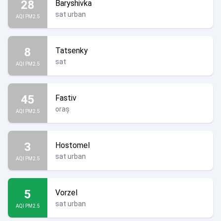
28
Baryshivka
sat urban
AQI PM2.5
8
Tatsenky
sat
AQI PM2.5
45
Fastiv
oraș
AQI PM2.5
3
Hostomel
sat urban
AQI PM2.5
5
Vorzel
sat urban
AQI PM2.5