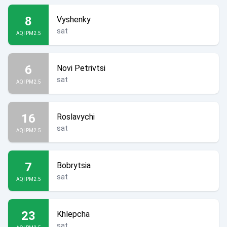
8
Vyshenky
sat
AQI PM2.5
6
Novi Petrivtsi
sat
AQI PM2.5
16
Roslavychi
sat
AQI PM2.5
7
Bobrytsia
sat
AQI PM2.5
23
Khlepcha
sat