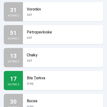
31
Voronkiv
sat
AQI PM2.5
51
Petropavlivske
sat
AQI PM2.5
13
Chaiky
sat
AQI PM2.5
17
Bila Țerkva
oraș
AQI PM2.5
30
Bucea
oraș