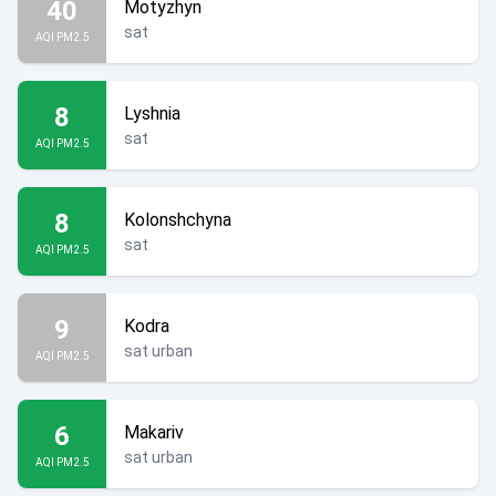
40
Motyzhyn
sat
AQI PM2.5
8
Lyshnia
sat
AQI PM2.5
8
Kolonshchyna
sat
AQI PM2.5
9
Kodra
sat urban
AQI PM2.5
6
Makariv
sat urban
AQI PM2.5