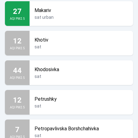
27
Makariv
sat urban
AQI PM2.5
12
Khotiv
sat
AQI PM2.5
44
Khodosivka
sat
AQI PM2.5
12
Petrushky
sat
AQI PM2.5
7
Petropavlivska Borshchahivka
sat
AQI PM2.5