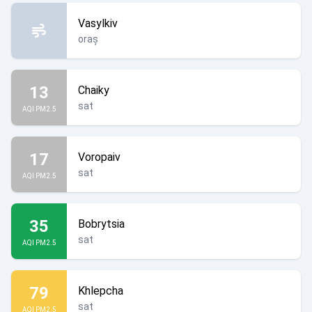
Vasylkiv
oraș
13
Chaiky
sat
AQI PM2.5
17
Voropaiv
sat
AQI PM2.5
35
Bobrytsia
sat
AQI PM2.5
79
Khlepcha
sat
AQI PM2.5