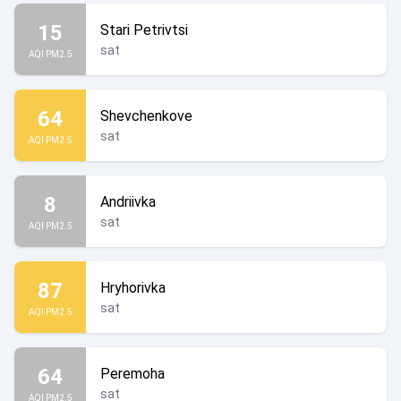
15
Stari Petrivtsi
sat
AQI PM2.5
64
Shevchenkove
sat
AQI PM2.5
8
Andriivka
sat
AQI PM2.5
87
Hryhorivka
sat
AQI PM2.5
64
Peremoha
sat
AQI PM2.5