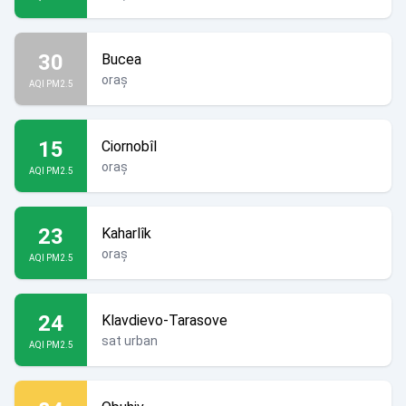
30
Bucea
oraș
AQI PM2.5
15
Ciornobîl
oraș
AQI PM2.5
23
Kaharlîk
oraș
AQI PM2.5
24
Klavdievo-Tarasove
sat urban
AQI PM2.5