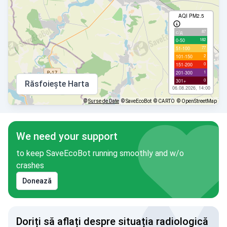
AQI PM2.5
87
с/д
182
0-50
77
51-100
2
101-150
0
151-200
1
201-300
0
301+
Răsfoiește Harta
06.08.2026, 14:00
©
Surse de Date
© SaveEcoBot
© CARTO
© OpenStreetMap
We need your support
to keep SaveEcoBot running smoothly and w/o
crashes
Donează
Doriți să aflați despre situația radiologică