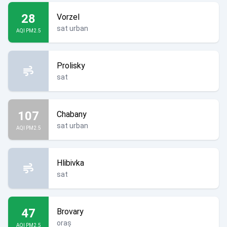
28
Vorzel
sat urban
AQI PM2.5
Prolisky
sat
107
Chabany
sat urban
AQI PM2.5
Hlibivka
sat
47
Brovary
oraș
AQI PM2.5