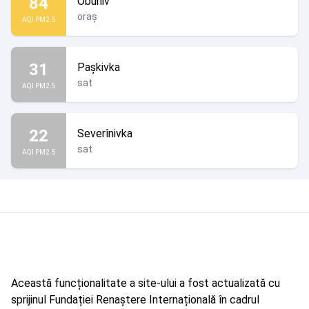
84
Obuhiv
oraș
AQI PM2.5
31
Pașkivka
sat
AQI PM2.5
22
Severînivka
sat
AQI PM2.5
Această funcționalitate a site-ului a fost actualizată cu
sprijinul Fundației Renaștere Internațională în cadrul