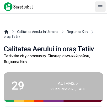
SaveEcoBot
Ope
Calitatea Aerului în Ucraina
Regiunea Kiev
oraș Tetiiv
Calitatea Aerului în oraș Tetiiv
Tetiivska city community, Білоцерківський район,
Regiunea Kiev
29
AQI PM2.5
22 ianuarie 2026, 14:00