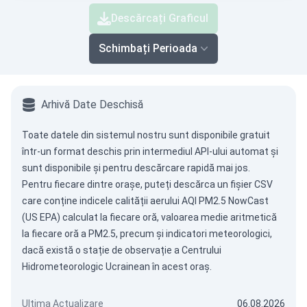
Descărcați Graficul
Schimbați Perioada
Arhivă Date Deschisă
Toate datele din sistemul nostru sunt disponibile gratuit
într-un format deschis prin intermediul
API-ului automat
și
sunt disponibile și pentru descărcare rapidă mai jos.
Pentru fiecare dintre orașe, puteți descărca un fișier CSV
care conține indicele calității aerului AQI PM2.5 NowCast
(US EPA) calculat la fiecare oră, valoarea medie aritmetică
la fiecare oră a PM2.5, precum și indicatori meteorologici,
dacă există o stație de observație a Centrului
Hidrometeorologic Ucrainean în acest oraș.
Ultima Actualizare
06.08.2026