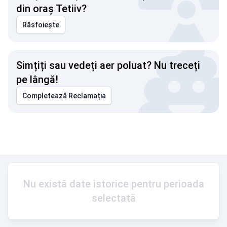
din oraș Tetiiv?
Răsfoiește
Simțiți sau vedeți aer poluat? Nu treceți
pe lângă!
Completează Reclamația
Nu există date istorice pentru perioada
selectată