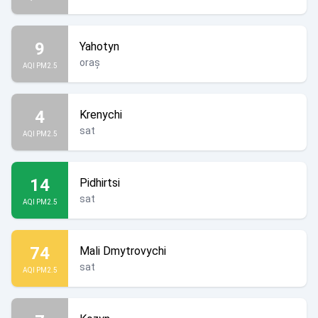
9
Yahotyn
oraș
AQI PM2.5
4
Krenychi
sat
AQI PM2.5
14
Pidhirtsi
sat
AQI PM2.5
74
Mali Dmytrovychi
sat
AQI PM2.5