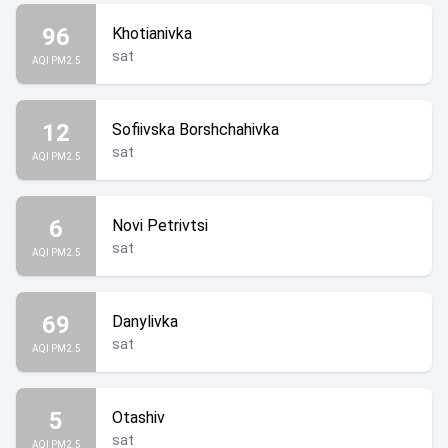
96
Khotianivka
sat
AQI PM2.5
12
Sofiivska Borshchahivka
sat
AQI PM2.5
6
Novi Petrivtsi
sat
AQI PM2.5
69
Danylivka
sat
AQI PM2.5
5
Otashiv
sat
AQI PM2.5