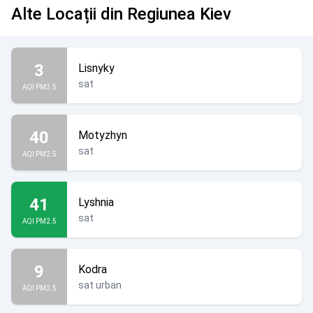
Alte Locații din Regiunea Kiev
3
Lisnyky
sat
AQI PM2.5
40
Motyzhyn
sat
AQI PM2.5
41
Lyshnia
sat
AQI PM2.5
9
Kodra
sat urban
AQI PM2.5