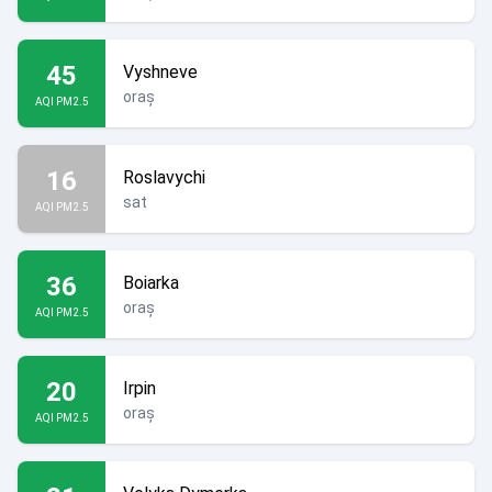
45
Vyshneve
oraș
AQI PM2.5
16
Roslavychi
sat
AQI PM2.5
36
Boiarka
oraș
AQI PM2.5
20
Irpin
oraș
AQI PM2.5