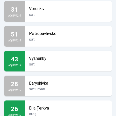
31
Voronkiv
sat
AQI PM2.5
51
Petropavlivske
sat
AQI PM2.5
43
Vyshenky
sat
AQI PM2.5
28
Baryshivka
sat urban
AQI PM2.5
26
Bila Țerkva
oraș
AQI PM2.5