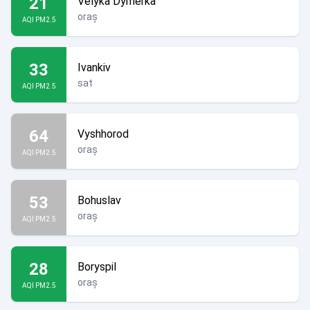
21
Velyka Dymerka
oraș
AQI PM2.5
33
Ivankiv
sat
AQI PM2.5
64
Vyshhorod
oraș
AQI PM2.5
53
Bohuslav
oraș
AQI PM2.5
28
Boryspil
oraș
AQI PM2.5