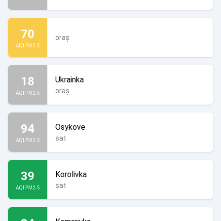
70
oraș
AQI PM2.5
18
Ukrainka
oraș
AQI PM2.5
94
Osykove
sat
AQI PM2.5
39
Korolivka
sat
AQI PM2.5