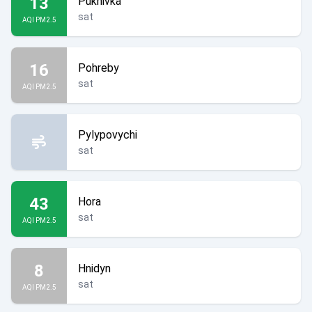
13
Pukhivka
sat
AQI PM2.5
16
Pohreby
sat
AQI PM2.5
Pylypovychi
sat
43
Hora
sat
AQI PM2.5
8
Hnidyn
sat
AQI PM2.5