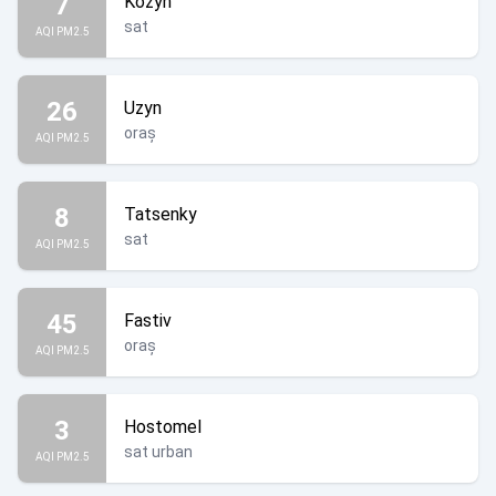
7
Kozyn
sat
AQI PM2.5
26
Uzyn
oraș
AQI PM2.5
8
Tatsenky
sat
AQI PM2.5
45
Fastiv
oraș
AQI PM2.5
3
Hostomel
sat urban
AQI PM2.5