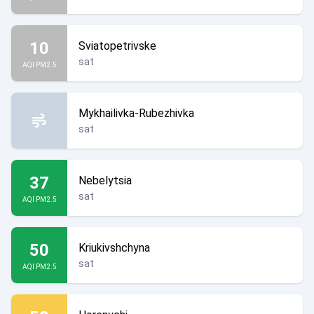
10
Sviatopetrivske
sat
AQI PM2.5
Mykhailivka-Rubezhivka
sat
37
Nebelytsia
sat
AQI PM2.5
50
Kriukivshchyna
sat
AQI PM2.5