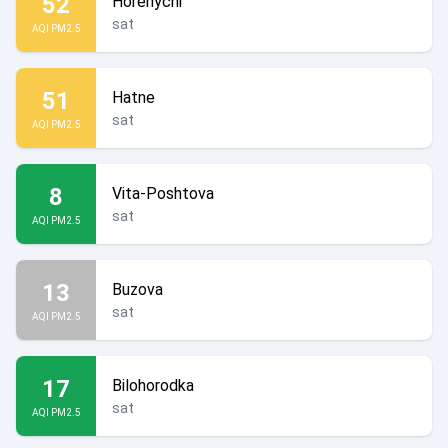
52
Horenychi
sat
AQI PM2.5
51
Hatne
sat
AQI PM2.5
8
Vita-Poshtova
sat
AQI PM2.5
13
Buzova
sat
AQI PM2.5
17
Bilohorodka
sat
AQI PM2.5