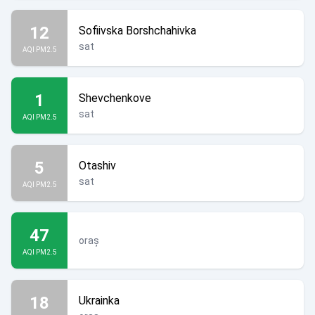
12
Sofiivska Borshchahivka
sat
AQI PM2.5
1
Shevchenkove
sat
AQI PM2.5
5
Otashiv
sat
AQI PM2.5
47
oraș
AQI PM2.5
18
Ukrainka