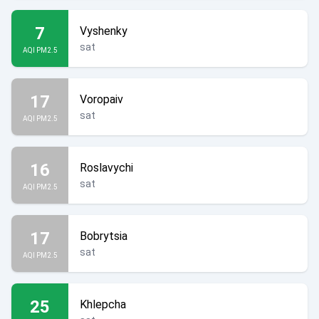
7
Vyshenky
sat
AQI PM2.5
17
Voropaiv
sat
AQI PM2.5
16
Roslavychi
sat
AQI PM2.5
17
Bobrytsia
sat
AQI PM2.5
25
Khlepcha