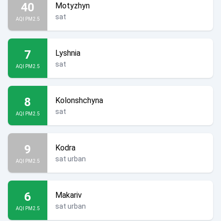
40
Motyzhyn
sat
AQI PM2.5
7
Lyshnia
sat
AQI PM2.5
8
Kolonshchyna
sat
AQI PM2.5
9
Kodra
sat urban
AQI PM2.5
6
Makariv
sat urban
AQI PM2.5