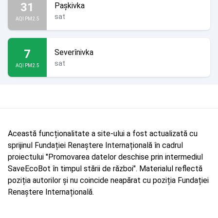
31
Pașkivka
sat
AQI PM2.5
7
Severînivka
sat
AQI PM2.5
Această funcționalitate a site-ului a fost actualizată cu
sprijinul Fundației Renaștere Internațională în cadrul
proiectului "Promovarea datelor deschise prin intermediul
SaveEcoBot în timpul stării de război". Materialul reflectă
poziția autorilor și nu coincide neapărat cu poziția Fundației
Renaștere Internațională.