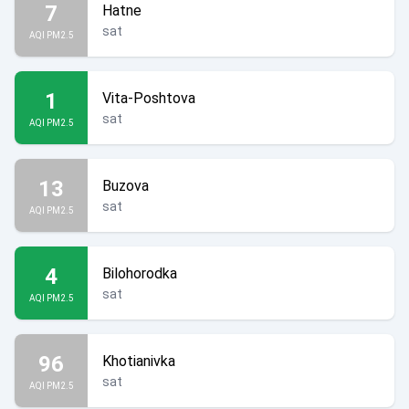
7
Hatne
sat
AQI PM2.5
1
Vita-Poshtova
sat
AQI PM2.5
13
Buzova
sat
AQI PM2.5
4
Bilohorodka
sat
AQI PM2.5
96
Khotianivka
sat
AQI PM2.5