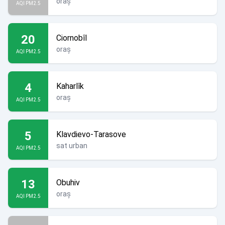
oraș
AQI PM2.5
20
Ciornobîl
oraș
AQI PM2.5
4
Kaharlîk
oraș
AQI PM2.5
5
Klavdievo-Tarasove
sat urban
AQI PM2.5
13
Obuhiv
oraș
AQI PM2.5