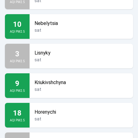
sat
AQI PM2.5
10
Nebelytsia
sat
AQI PM2.5
3
Lisnyky
sat
AQI PM2.5
9
Kriukivshchyna
sat
AQI PM2.5
18
Horenychi
sat
AQI PM2.5