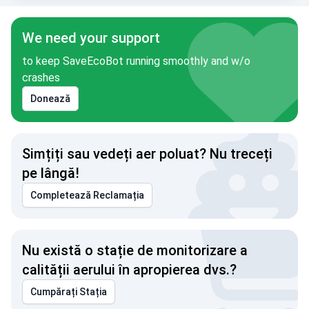
We need your support
to keep SaveEcoBot running smoothly and w/o
crashes
Donează
Simțiți sau vedeți aer poluat? Nu treceți
pe lângă!
Completează Reclamația
Nu există o stație de monitorizare a
calității aerului în apropierea dvs.?
Cumpărați Stația