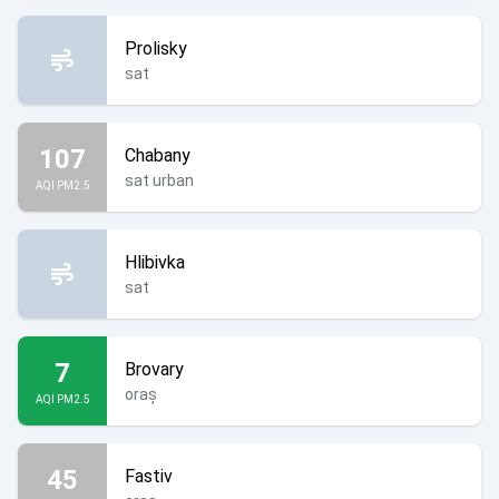
Prolisky
sat
107
Chabany
sat urban
AQI PM2.5
Hlibivka
sat
7
Brovary
oraș
AQI PM2.5
45
Fastiv