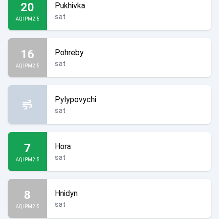
20
Pukhivka
sat
AQI PM2.5
16
Pohreby
sat
AQI PM2.5
Pylypovychi
sat
7
Hora
sat
AQI PM2.5
8
Hnidyn
sat
AQI PM2.5