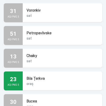
31
Voronkiv
sat
AQI PM2.5
51
Petropavlivske
sat
AQI PM2.5
13
Chaiky
sat
AQI PM2.5
23
Bila Țerkva
oraș
AQI PM2.5
30
Bucea