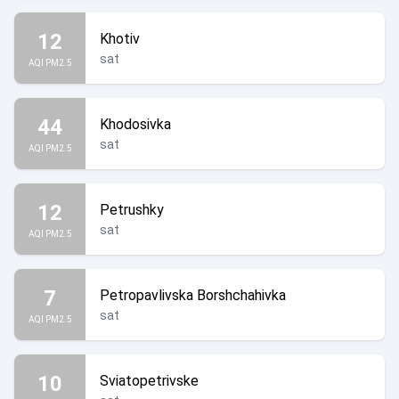
12
Khotiv
sat
AQI PM2.5
44
Khodosivka
sat
AQI PM2.5
12
Petrushky
sat
AQI PM2.5
7
Petropavlivska Borshchahivka
sat
AQI PM2.5
10
Sviatopetrivske