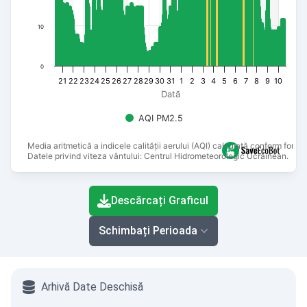
10
0
21
22
23
24
25
26
27
28
29
30
31
1
2
3
4
5
6
7
8
9
10
Dată
AQI PM2.5
Media aritmetică a indicele calității aerului (AQI) calculată conform formu
Datele privind viteza vântului: Centrul Hidrometeorologic Ucrainean.
End of interactive chart.
Descărcați Graficul
Schimbați Perioada
Arhivă Date Deschisă