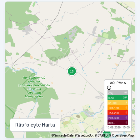
AQI PM2.5
89
с/д
257
0-50
4
51-100
0
101-150
0
151-200
0
201-300
0
301+
Răsfoiește Harta
10.08.2026, 15:00
©
Surse de Date
© SaveEcoBot
© CARTO
© OpenStreetMap