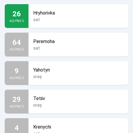
26
Hryhorivka
sat
AQI PM2.5
64
Peremoha
sat
AQI PM2.5
9
Yahotyn
oraș
AQI PM2.5
29
Tetiiv
oraș
AQI PM2.5
4
Krenychi