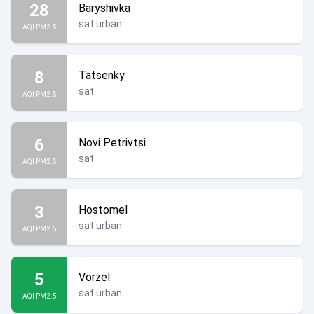
28
Baryshivka
sat urban
AQI PM2.5
8
Tatsenky
sat
AQI PM2.5
6
Novi Petrivtsi
sat
AQI PM2.5
3
Hostomel
sat urban
AQI PM2.5
5
Vorzel
sat urban
AQI PM2.5