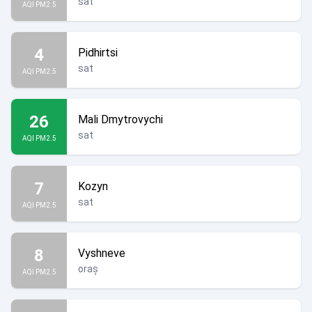
sat
AQI PM2.5
4
Pidhirtsi
sat
AQI PM2.5
26
Mali Dmytrovychi
sat
AQI PM2.5
7
Kozyn
sat
AQI PM2.5
8
Vyshneve
oraș
AQI PM2.5