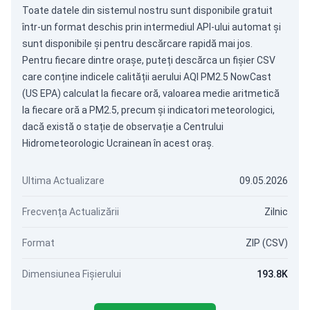
Toate datele din sistemul nostru sunt disponibile gratuit
într-un format deschis prin intermediul
API-ului automat
și
sunt disponibile și pentru descărcare rapidă mai jos.
Pentru fiecare dintre orașe, puteți descărca un fișier CSV
care conține indicele calității aerului AQI PM2.5 NowCast
(US EPA) calculat la fiecare oră, valoarea medie aritmetică
la fiecare oră a PM2.5, precum și indicatori meteorologici,
dacă există o stație de observație a Centrului
Hidrometeorologic Ucrainean în acest oraș.
Ultima Actualizare
09.05.2026
Frecvența Actualizării
Zilnic
Format
ZIP (CSV)
Dimensiunea Fișierului
193.8K