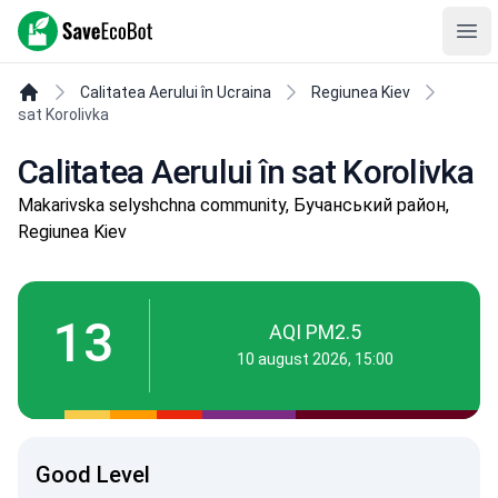
SaveEcoBot
Ope
Calitatea Aerului în Ucraina
Regiunea Kiev
sat Korolivka
Calitatea Aerului în sat Korolivka
Makarivska selyshchna community, Бучанський район,
Regiunea Kiev
13
AQI PM2.5
10 august 2026, 15:00
Good Level