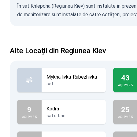
În sat Khlepcha (Regiunea Kiev) sunt instalate în prezent 
de monitorizare sunt instalate de către cetățeni, proiecte
Alte Locații din Regiunea Kiev
43
Mykhailivka-Rubezhivka
sat
AQI PM2.5
9
25
Kodra
sat urban
AQI PM2.5
AQI PM2.5