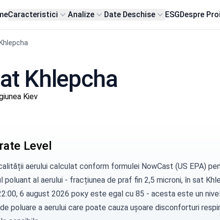
me
Caracteristici
Analize
Date Deschise
ESG
Despre Pro
 Khlepcha
 sat Khlepcha
giunea Kiev
ate Level
calității aerului calculat conform formulei
NowCast (US EPA)
pen
ul poluant al aerului - fracțiunea de praf fin 2,5 microni, în sat Kh
22:00, 6 august 2026 року este egal cu 85 - acesta este un nive
e poluare a aerului care poate cauza ușoare disconforturi respira