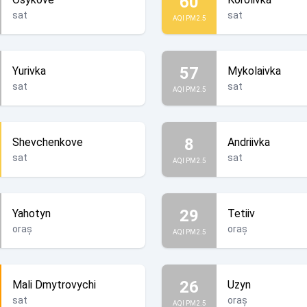
60
sat
sat
AQI PM2.5
57
Yurivka
Mykolaivka
sat
sat
AQI PM2.5
8
Shevchenkove
Andriivka
sat
sat
AQI PM2.5
29
Yahotyn
Tetiiv
oraș
oraș
AQI PM2.5
26
Mali Dmytrovychi
Uzyn
sat
oraș
AQI PM2.5