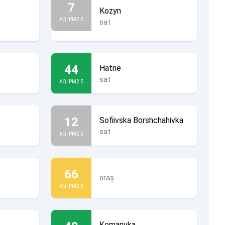
7
Kozyn
AQI PM2.5
sat
44
Hatne
sat
AQI PM2.5
12
Sofiivska Borshchahivka
sat
AQI PM2.5
66
oraș
AQI PM2.5
Komarivka