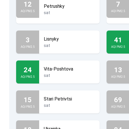
12
7
Petrushky
AQI PM2.5
AQI PM2.5
sat
3
41
Lisnyky
sat
AQI PM2.5
AQI PM2.5
24
13
Vita-Poshtova
sat
AQI PM2.5
AQI PM2.5
15
69
Stari Petrivtsi
sat
AQI PM2.5
AQI PM2.5
Ukrainka