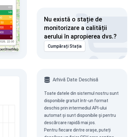
101
149
94
00
Nu există o stație de
4
150
monitorizare a calității
0
200
1
300
aerului în apropierea dvs.?
0
2026, 22:00
Cumpărați Stația
penStreetMap
Arhivă Date Deschisă
Toate datele din sistemul nostru sunt
disponibile gratuit într-un format
deschis prin intermediul
API-ului
automat
și sunt disponibile și pentru
descărcare rapidă mai jos.
Pentru fiecare dintre orașe, puteți