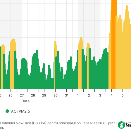
5
26
27
28
29
30
31
1
2
3
4
5
Dată
AQI PM2.5
rm formulei NowCast (US EPA) pentru principalul poluant al aerului - praful fin de 
an.