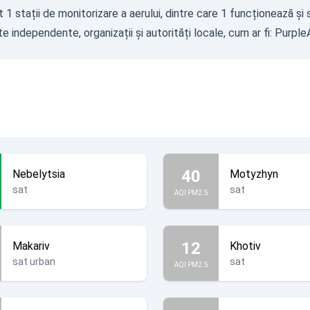
1 stații de monitorizare a aerului, dintre care 1 funcționează și 
 independente, organizații și autorități locale, cum ar fi:
PurpleA
40
Nebelytsia
Motyzhyn
sat
sat
AQI PM2.5
12
Makariv
Khotiv
sat urban
sat
AQI PM2.5