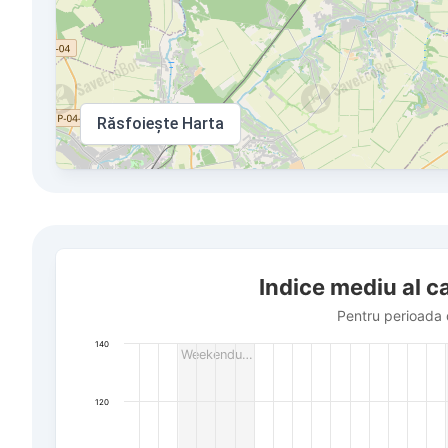
Răsfoiește Harta
Indice mediu al calității aerului în sat Khlepcha
Indice mediu al ca
Bar chart with 504 bars.
Pentru perioada de la 16 iulie până la 6 august 2026
Pentru perioada 
The chart has 1 X axis displaying Dată. Data ranges f
140
Weekendu…
The chart has 1 Y axis displaying AQI PM2.5. Data rang
120