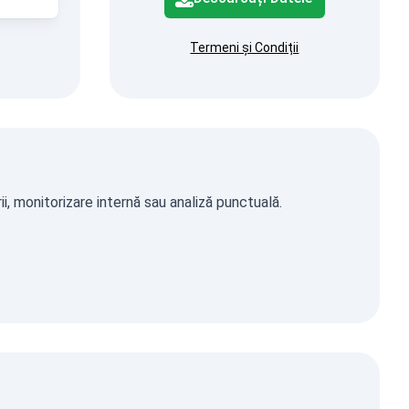
Termeni și Condiții
i, monitorizare internă sau analiză punctuală.