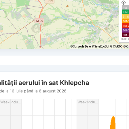
с/д
0-50
51-1
101-
151-
201-
301+
06.08.
©
Surse de Date
© SaveEcoBot
© CARTO
© O
lității aerului în sat Khlepcha
de la 16 iulie până la 6 august 2026
rom 2026-07-16 20:00:00 to 2026-08-06 19:00:00.
Weekendu…
Weekendu…
es from 5 to 119.