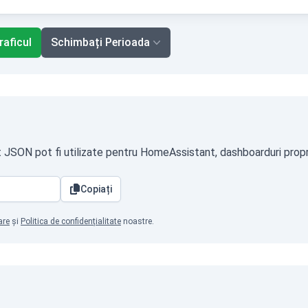
raficul
Schimbați Perioada
t JSON pot fi utilizate pentru HomeAssistant, dashboarduri propri
Copiați
are
și
Politica de confidențialitate
noastre.