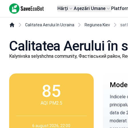
SaveEcoBot
Hărți
Așezări Umane
Platfor
Calitatea Aerului în Ucraina
Regiunea Kiev
sat
Calitatea Aerului în
Kalynivska selyshchna community, Фастівський район, Re
85
Moder
Indicele 
AQI PM2.5
principal
data de 
moderat d
6 august 2026, 22:00