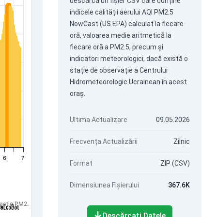
descărca un fișier CSV care conține
indicele calității aerului AQI PM2.5
NowCast (US EPA) calculat la fiecare
oră, valoarea medie aritmetică la
fiecare oră a PM2.5, precum și
indicatori meteorologici, dacă există o
stație de observație a Centrului
Hidrometeorologic Ucrainean în acest
oraș.
Ultima Actualizare
09.05.2026
Frecvența Actualizării
Zilnic
6
7
Format
ZIP (CSV)
Dimensiunea Fișierului
367.6K
fracție PM2.5.
Descărcați Datele