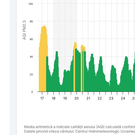
100
80
AQI PM2.5
60
40
20
0
17
18
19
20
21
22
23
24
2
Media aritmetică a indicele calității aerului (AQI) calculată confo
Datele privind viteza vântului: Centrul Hidrometeorologic Ucraine