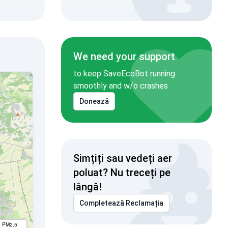
We need your support
to keep SaveEcoBot running
smoothly and w/o crashes
Donează
Simțiți sau vedeți aer
poluat? Nu treceți pe
lângă!
Completează Reclamația
I PM2.5