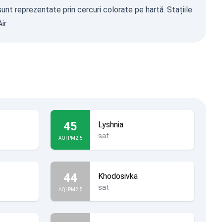
sunt reprezentate prin cercuri colorate pe hartă. Stațiile
ir
.
45
Lyshnia
sat
AQI PM2.5
44
Khodosivka
sat
AQI PM2.5