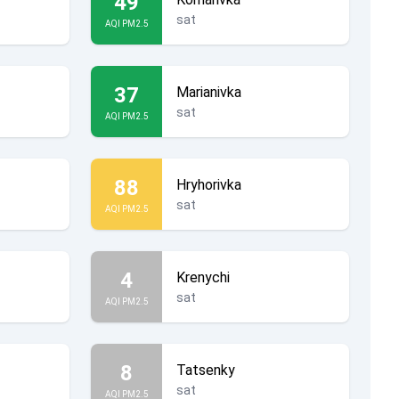
49
sat
AQI PM2.5
37
Marianivka
sat
AQI PM2.5
88
Hryhorivka
sat
AQI PM2.5
4
Krenychi
sat
AQI PM2.5
8
Tatsenky
sat
AQI PM2.5