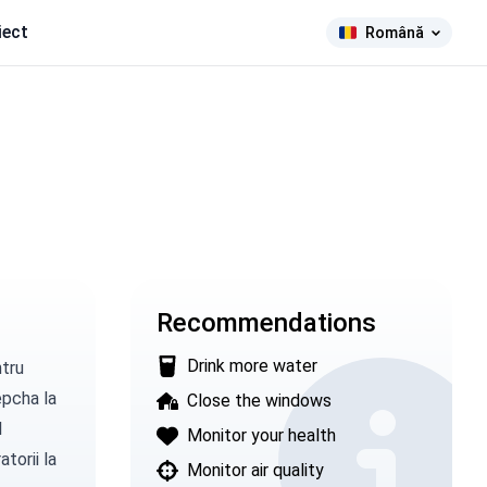
iect
Română
Recommendations
Drink more water
tru
lepcha la
Close the windows
l
Monitor your health
torii la
Monitor air quality