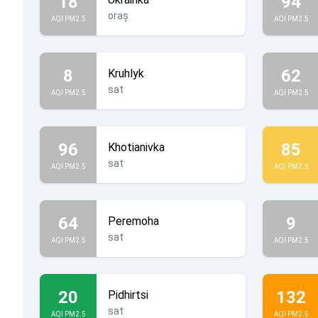
18
94
oraș
AQI PM2.5
AQI PM2.5
8
62
Kruhlyk
sat
AQI PM2.5
AQI PM2.5
96
85
Khotianivka
sat
AQI PM2.5
AQI PM2.5
64
9
Peremoha
sat
AQI PM2.5
AQI PM2.5
20
132
Pidhirtsi
sat
AQI PM2.5
AQI PM2.5