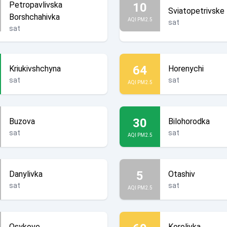
Petropavlivska
10
Sviatopetrivske
Borshchahivka
AQI PM2.5
sat
sat
64
Kriukivshchyna
Horenychi
sat
sat
AQI PM2.5
30
Buzova
Bilohorodka
sat
sat
AQI PM2.5
5
Danylivka
Otashiv
sat
sat
AQI PM2.5
Osykove
Korolivka