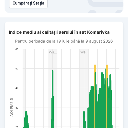
Cumpărați Stația
Indice mediu al calității aerului în sat Komarivka
Indice mediu al calității aerului în sat Komarivka
Bar chart with 482 bars.
Pentru perioada de la 19 iulie până la 9 august 2026
Pentru perioada de la 19 iulie până la 9 august 2026
The chart has 1 X axis displaying Dată. Data ranges from 20
60
We…
We…
The chart has 1 Y axis displaying AQI PM2.5. Data ranges fro
50
40
AQI PM2.5
30
20