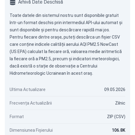
Arhivă Date Deschisă
Toate datele din sistemul nostru sunt disponibile gratuit
într-un format deschis prin intermediul
API-ului automat
și
sunt disponibile și pentru descărcare rapidă mai jos.
Pentru fiecare dintre orașe, puteți descărca un fișier CSV
care conține indicele calității aerului AQI PM2.5 NowCast
(US EPA) calculat la fiecare oră, valoarea medie aritmetică
la fiecare oră a PM2.5, precum și indicatori meteorologici,
dacă există o stație de observație a Centrului
Hidrometeorologic Ucrainean în acest oraș.
Ultima Actualizare
09.05.2026
Frecvența Actualizării
Zilnic
Format
ZIP (CSV)
Dimensiunea Fișierului
106.8K