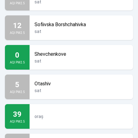
sat
AQI PM2.5
12
Sofiivska Borshchahivka
sat
AQI PM2.5
0
Shevchenkove
sat
AQI PM2.5
5
Otashiv
sat
AQI PM2.5
39
oraș
AQI PM2.5