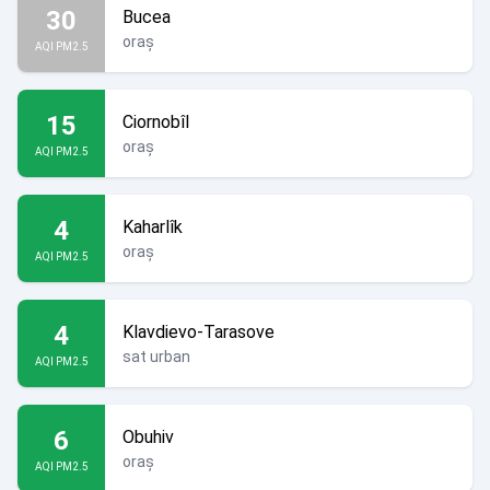
30
Bucea
oraș
AQI PM2.5
15
Ciornobîl
oraș
AQI PM2.5
4
Kaharlîk
oraș
AQI PM2.5
4
Klavdievo-Tarasove
sat urban
AQI PM2.5
6
Obuhiv
oraș
AQI PM2.5