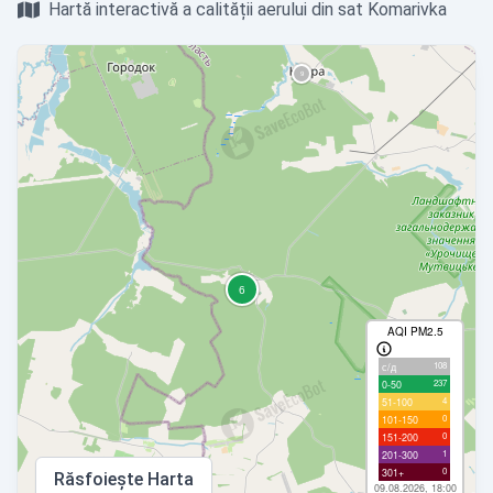
Hartă interactivă a calității aerului din sat Komarivka
AQI PM2.5
108
с/д
237
0-50
4
51-100
0
101-150
0
151-200
1
201-300
0
301+
Răsfoiește Harta
09.08.2026, 18:00