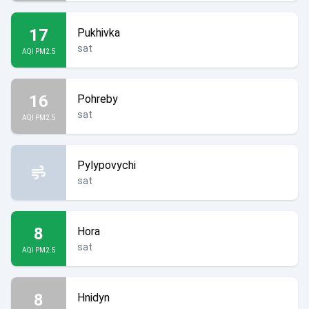
17
Pukhivka
sat
AQI PM2.5
16
Pohreby
sat
AQI PM2.5
Pylypovychi
sat
8
Hora
sat
AQI PM2.5
8
Hnidyn