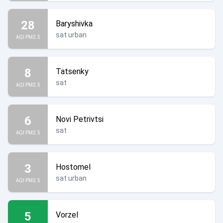
28
Baryshivka
sat urban
AQI PM2.5
8
Tatsenky
sat
AQI PM2.5
6
Novi Petrivtsi
sat
AQI PM2.5
3
Hostomel
sat urban
AQI PM2.5
5
Vorzel