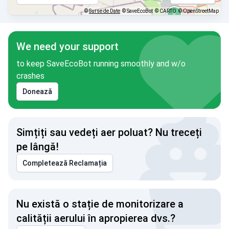
©
Surse de Date
© SaveEcoBot
© CARTO
© OpenStreetMap
We need your support
to keep SaveEcoBot running smoothly and w/o
crashes
Donează
Simțiți sau vedeți aer poluat? Nu treceți
pe lângă!
Completează Reclamația
Nu există o stație de monitorizare a
calității aerului în apropierea dvs.?