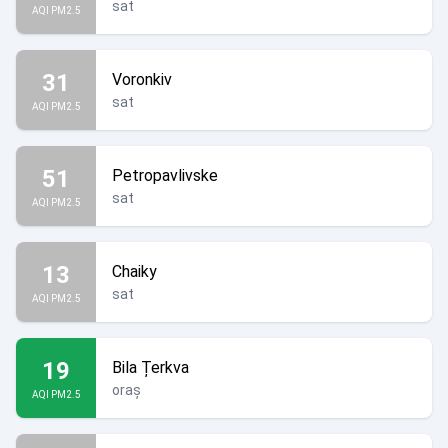
sat
AQI PM2.5
31
Voronkiv
sat
AQI PM2.5
51
Petropavlivske
sat
AQI PM2.5
13
Chaiky
sat
AQI PM2.5
19
Bila Țerkva
oraș
AQI PM2.5