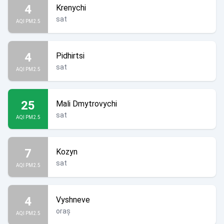
4
Krenychi
sat
AQI PM2.5
4
Pidhirtsi
sat
AQI PM2.5
25
Mali Dmytrovychi
sat
AQI PM2.5
7
Kozyn
sat
AQI PM2.5
4
Vyshneve
oraș
AQI PM2.5