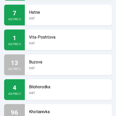
7
Hatne
sat
AQI PM2.5
1
Vita-Poshtova
sat
AQI PM2.5
13
Buzova
sat
AQI PM2.5
4
Bilohorodka
sat
AQI PM2.5
96
Khotianivka