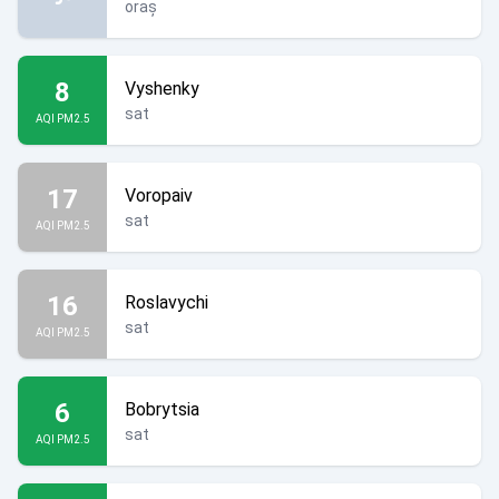
oraș
8
Vyshenky
sat
AQI PM2.5
17
Voropaiv
sat
AQI PM2.5
16
Roslavychi
sat
AQI PM2.5
6
Bobrytsia
sat
AQI PM2.5