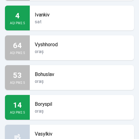
4
Ivankiv
sat
AQI PM2.5
64
Vyshhorod
oraș
AQI PM2.5
53
Bohuslav
oraș
AQI PM2.5
14
Boryspil
oraș
AQI PM2.5
Vasylkiv