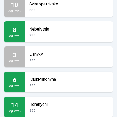
10
Sviatopetrivske
sat
AQI PM2.5
8
Nebelytsia
sat
AQI PM2.5
3
Lisnyky
sat
AQI PM2.5
6
Kriukivshchyna
sat
AQI PM2.5
14
Horenychi
sat
AQI PM2.5