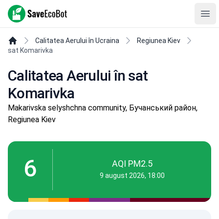
SaveEcoBot
Ope
Calitatea Aerului în Ucraina
Regiunea Kiev
sat Komarivka
Calitatea Aerului în sat
Komarivka
Makarivska selyshchna community, Бучанський район,
Regiunea Kiev
6
AQI PM2.5
9 august 2026, 18:00