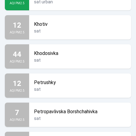
sat urban
AQI PM2.5
12
Khotiv
sat
AQI PM2.5
44
Khodosivka
sat
AQI PM2.5
12
Petrushky
sat
AQI PM2.5
7
Petropavlivska Borshchahivka
sat
AQI PM2.5