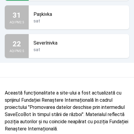
31
Pașkivka
sat
AQI PM2.5
22
Severînivka
sat
AQI PM2.5
Această funcționalitate a site-ului a fost actualizată cu
sprijinul Fundației Renaștere Internațională în cadrul
proiectului "Promovarea datelor deschise prin intermediul
SaveEcoBot în timpul stării de război". Materialul reflectă
poziția autorilor și nu coincide neapărat cu poziția Fundației
Renaștere Internațională.