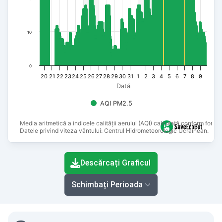
10
0
20
21
22
23
24
25
26
27
28
29
30
31
1
2
3
4
5
6
7
8
9
Dată
AQI PM2.5
Media aritmetică a indicele calității aerului (AQI) calculată conform formu
Datele privind viteza vântului: Centrul Hidrometeorologic Ucrainean.
End of interactive chart.
Descărcați Graficul
Schimbați Perioada