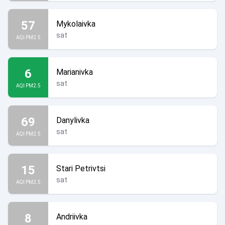
57
Mykolaivka
sat
AQI PM2.5
6
Marianivka
sat
AQI PM2.5
69
Danylivka
sat
AQI PM2.5
15
Stari Petrivtsi
sat
AQI PM2.5
8
Andriivka