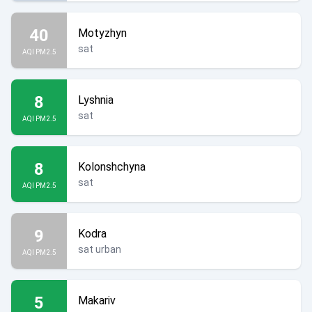
40
Motyzhyn
sat
AQI PM2.5
8
Lyshnia
sat
AQI PM2.5
8
Kolonshchyna
sat
AQI PM2.5
9
Kodra
sat urban
AQI PM2.5
5
Makariv