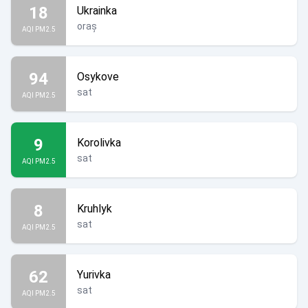
18
Ukrainka
oraș
AQI PM2.5
94
Osykove
sat
AQI PM2.5
9
Korolivka
sat
AQI PM2.5
8
Kruhlyk
sat
AQI PM2.5
62
Yurivka
sat
AQI PM2.5