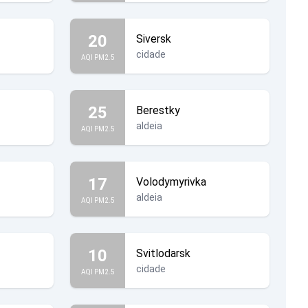
20
Siversk
cidade
AQI PM2.5
25
Berestky
aldeia
AQI PM2.5
17
Volodymyrivka
aldeia
AQI PM2.5
10
Svitlodarsk
cidade
AQI PM2.5