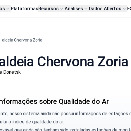
os
Plataformas
Recursos
Análises
Dados Abertos
E
aldeia Chervona Zoria
aldeia Chervona Zoria
de Donetsk
nformações sobre Qualidade do Ar
ente, nosso sistema ainda não possui informações de estações
ular o índice de qualidade do ar.
rovável que ainda não tenham sido instaladas estações de moni