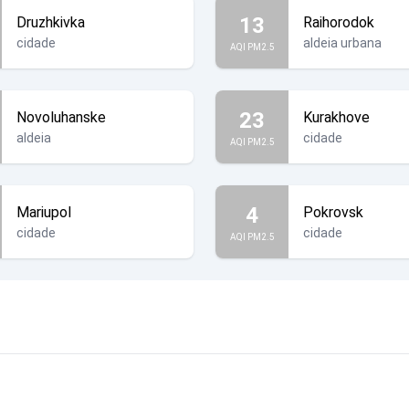
13
Druzhkivka
Raihorodok
cidade
aldeia urbana
AQI PM2.5
23
Novoluhanske
Kurakhove
aldeia
cidade
AQI PM2.5
4
Mariupol
Pokrovsk
cidade
cidade
AQI PM2.5