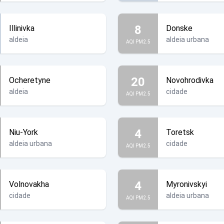
8
Illinivka
Donske
aldeia
aldeia urbana
AQI PM2.5
20
Ocheretyne
Novohrodivka
aldeia
cidade
AQI PM2.5
4
Niu-York
Toretsk
aldeia urbana
cidade
AQI PM2.5
4
Volnovakha
Myronivskyi
cidade
aldeia urbana
AQI PM2.5