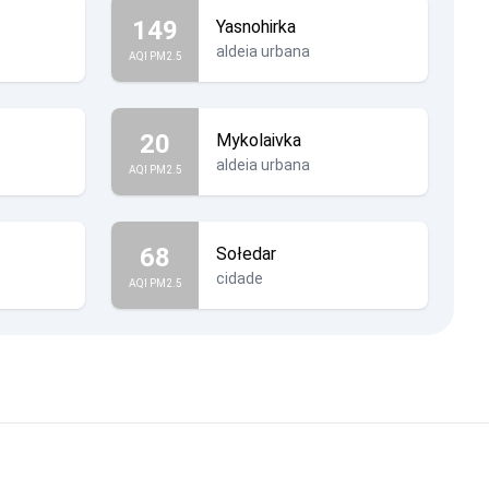
149
Yasnohirka
aldeia urbana
AQI PM2.5
20
Mykolaivka
aldeia urbana
AQI PM2.5
68
Sołedar
cidade
AQI PM2.5