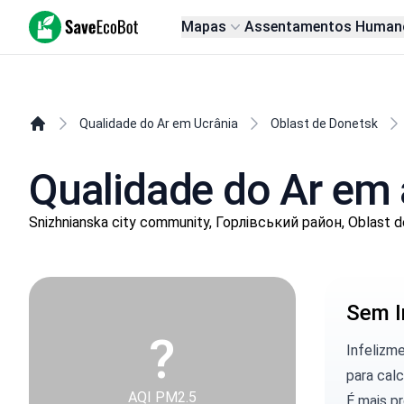
SaveEcoBot
Mapas
Assentamentos Human
Qualidade do Ar em Ucrânia
Oblast de Donetsk
Qualidade do Ar em 
Snizhnianska city community, Горлівський район, Oblast 
Sem I
?
Infelizm
para calc
AQI PM2.5
É mais p