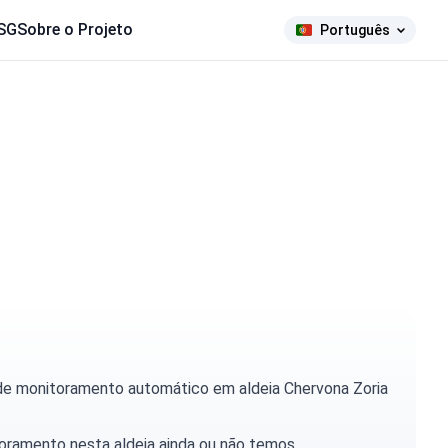
SG
Sobre o Projeto
Português
 de monitoramento automático em aldeia Chervona Zoria
toramento nesta aldeia ainda ou não temos