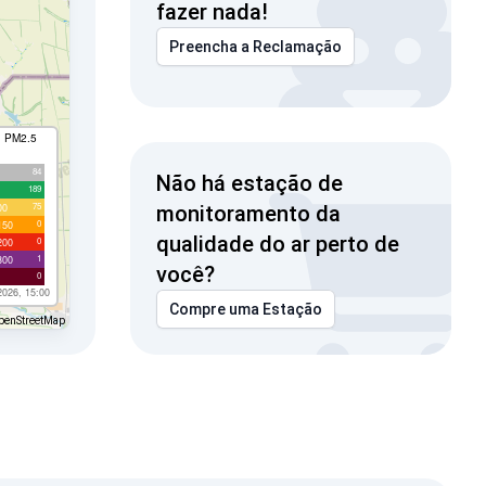
fazer nada!
Preencha a Reclamação
I PM2.5
84
Não há estação de
189
75
00
monitoramento da
0
150
qualidade do ar perto de
0
200
1
300
você?
0
2026, 15:00
Compre uma Estação
penStreetMap