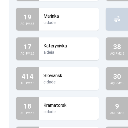
19
Marinka
cidade
AQI PM2.5
17
38
Katerynivka
aldeia
AQI PM2.5
AQI PM2.5
414
30
Sloviansk
cidade
AQI PM2.5
AQI PM2.5
18
9
Kramatorsk
cidade
AQI PM2.5
AQI PM2.5