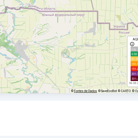
AQ
с/д
0-50
51-1
101-
151-
201-
301+
06.08.
©
Fontes de Dados
© SaveEcoBot
© CARTO
© O