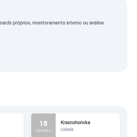
rds próprios, monitoramento interno ou análise
18
Krasnohorivka
cidade
AQI PM2.5