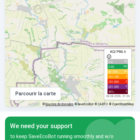
AQI PM2.5
89
с/д
192
0-50
63
51-100
4
101-150
2
151-200
0
201-300
0
301+
Parcourir la carte
08.08.2026, 01:00
©
Sources de données
© SaveEcoBot
© CARTO
© OpenStreetMap
We need your support
to keep SaveEcoBot running smoothly and w/o