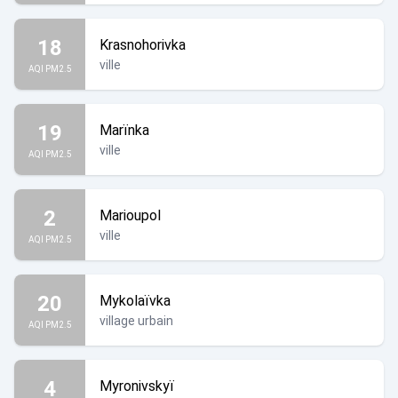
18
Krasnohorivka
ville
AQI PM2.5
19
Marïnka
ville
AQI PM2.5
2
Marioupol
ville
AQI PM2.5
20
Mykolaïvka
village urbain
AQI PM2.5
4
Myronivskyï