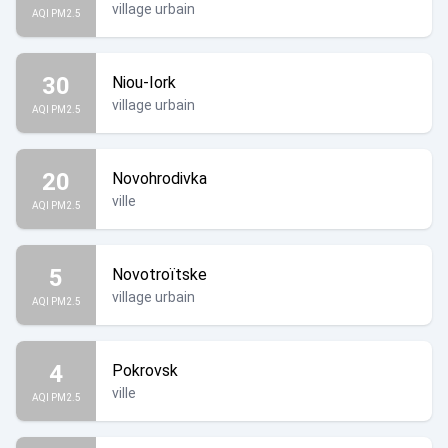
village urbain
AQI PM2.5
30
Niou-Iork
village urbain
AQI PM2.5
20
Novohrodivka
ville
AQI PM2.5
5
Novotroïtske
village urbain
AQI PM2.5
4
Pokrovsk
ville
AQI PM2.5