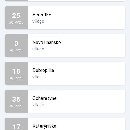
25
Berestky
village
AQI PM2.5
0
Novoluhanske
village
AQI PM2.5
18
Dobropillia
ville
AQI PM2.5
38
Ocheretyne
village
AQI PM2.5
17
Katerynivka