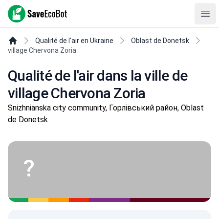
SaveEcoBot
Ope
Qualité de l'air en Ukraine
Oblast de Donetsk
village Chervona Zoria
Qualité de l'air dans la ville de
village Chervona Zoria
Snizhnianska city community, Горлівський район, Oblast
de Donetsk
?