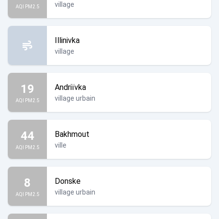
village
AQI PM2.5
Illinivka
village
19
Andriïvka
village urbain
AQI PM2.5
44
Bakhmout
ville
AQI PM2.5
8
Donske
village urbain
AQI PM2.5