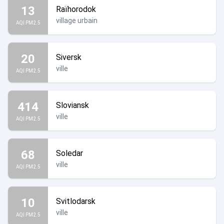
13
Raïhorodok
village urbain
AQI PM2.5
20
Siversk
ville
AQI PM2.5
414
Sloviansk
ville
AQI PM2.5
68
Soledar
ville
AQI PM2.5
10
Svitlodarsk
ville
AQI PM2.5