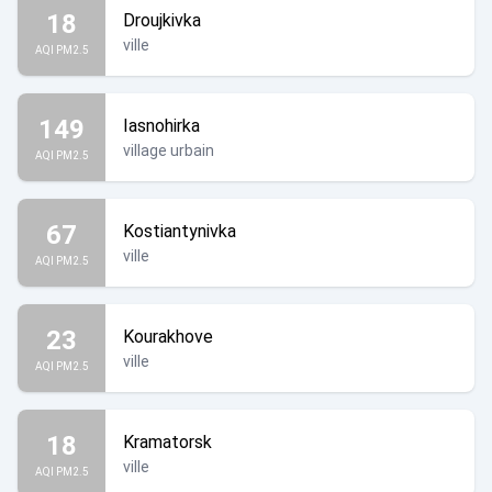
18
Droujkivka
ville
AQI PM2.5
149
Iasnohirka
village urbain
AQI PM2.5
67
Kostiantynivka
ville
AQI PM2.5
23
Kourakhove
ville
AQI PM2.5
18
Kramatorsk
ville
AQI PM2.5