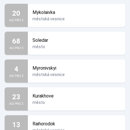
20
Mykolaivka
městská vesnice
AQI PM2.5
68
Soledar
město
AQI PM2.5
4
Myronivskyi
městská vesnice
AQI PM2.5
23
Kurakhove
město
AQI PM2.5
13
Raihorodok