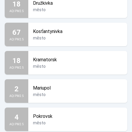
18
Družkivka
město
AQI PM2.5
67
Kosťantynivka
město
AQI PM2.5
18
Kramatorsk
město
AQI PM2.5
2
Mariupol
město
AQI PM2.5
4
Pokrovsk
město
AQI PM2.5