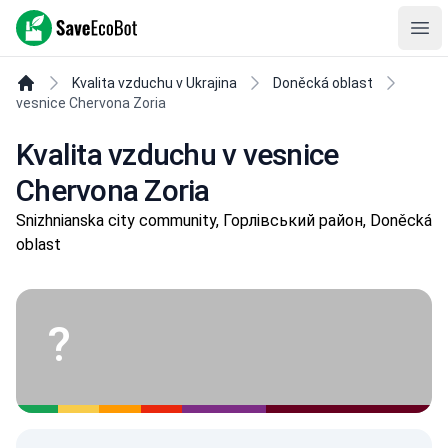
SaveEcoBot
Ope
Kvalita vzduchu v Ukrajina
Doněcká oblast
vesnice Chervona Zoria
Kvalita vzduchu v vesnice
Chervona Zoria
Snizhnianska city community, Горлівський район, Doněcká
oblast
?