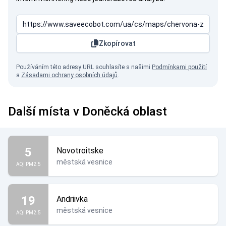
Zkopírovat
Používáním této adresy URL souhlasíte s našimi
Podmínkami použití
a
Zásadami ochrany osobních údajů
.
Další místa v Doněcká oblast
5
Novotroitske
městská vesnice
AQI PM2.5
19
Andriivka
městská vesnice
AQI PM2.5