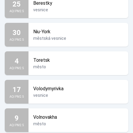
25
Berestky
vesnice
AQI PM2.5
30
Niu-York
městská vesnice
AQI PM2.5
4
Toretsk
město
AQI PM2.5
17
Volodymyrivka
vesnice
AQI PM2.5
9
Volnovakha
město
AQI PM2.5