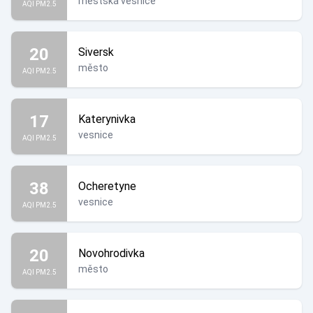
městská vesnice
AQI PM2.5
20
Siversk
město
AQI PM2.5
17
Katerynivka
vesnice
AQI PM2.5
38
Ocheretyne
vesnice
AQI PM2.5
20
Novohrodivka
město
AQI PM2.5