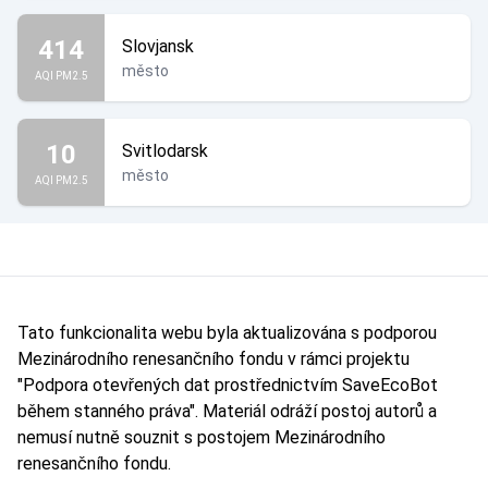
414
Slovjansk
město
AQI PM2.5
10
Svitlodarsk
město
AQI PM2.5
Tato funkcionalita webu byla aktualizována s podporou
Mezinárodního renesančního fondu v rámci projektu
"Podpora otevřených dat prostřednictvím SaveEcoBot
během stanného práva". Materiál odráží postoj autorů a
nemusí nutně souznit s postojem Mezinárodního
renesančního fondu.