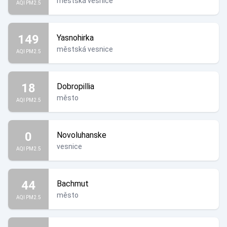
městská vesnice
AQI PM2.5
149
Yasnohirka
městská vesnice
AQI PM2.5
18
Dobropillia
město
AQI PM2.5
0
Novoluhanske
vesnice
AQI PM2.5
44
Bachmut
město
AQI PM2.5