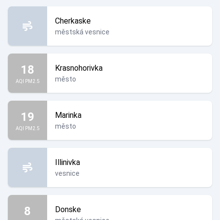
Cherkaske
městská vesnice
18
Krasnohorivka
město
AQI PM2.5
19
Marinka
město
AQI PM2.5
Illinivka
vesnice
8
Donske