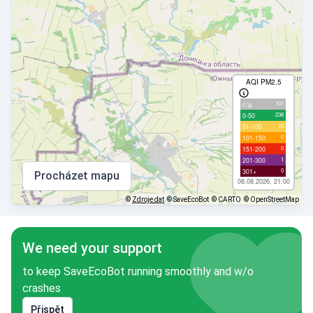
AQI PM2.5
101
с/д
238
0-50
10
51-100
0
101-150
0
151-200
1
201-300
0
301+
Procházet mapu
08.08.2026, 21:00
©
Zdroje dat
© SaveEcoBot
© CARTO
© OpenStreetMap
We need your support
to keep SaveEcoBot running smoothly and w/o
crashes
Přispět