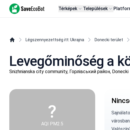
SaveEcoBot
Térképek
Települések
Platfo
Légszennyezettség itt: Ukrajna
Donecki terület
Levegőminőség a kö
Snizhnianska city community, Горлівський район, Donecki 
Nincs
?
Sajnálat
városban
AQI PM2.5
Valószín