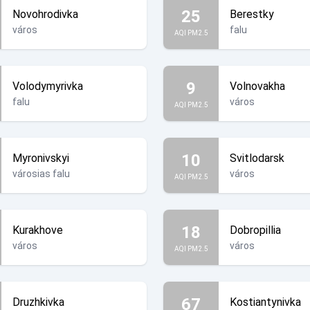
25
Novohrodivka
Berestky
város
falu
AQI PM2.5
9
Volodymyrivka
Volnovakha
falu
város
AQI PM2.5
10
Myronivskyi
Svitlodarsk
városias falu
város
AQI PM2.5
18
Kurakhove
Dobropillia
város
város
AQI PM2.5
67
Druzhkivka
Kostiantynivka