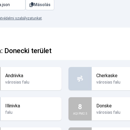
Másolás
tvédelmi szabályzatunkat
.
: Donecki terület
Andriivka
Cherkaske
városias falu
városias falu
8
Illinivka
Donske
falu
városias falu
AQI PM2.5