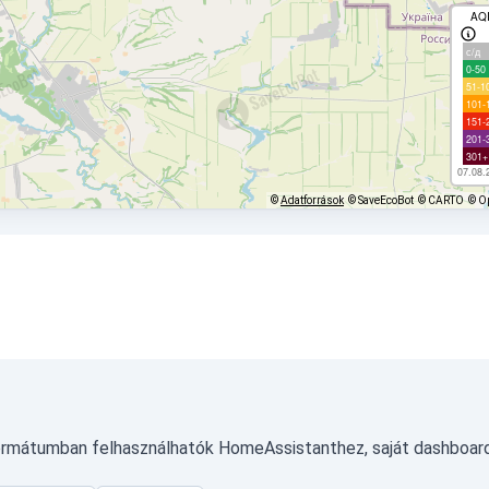
AQ
с/д
0-50
51-1
101-
151-
201-
301+
07.08.
©
Adatforrások
© SaveEcoBot
© CARTO
© O
formátumban felhasználhatók HomeAssistanthez, saját dashboar