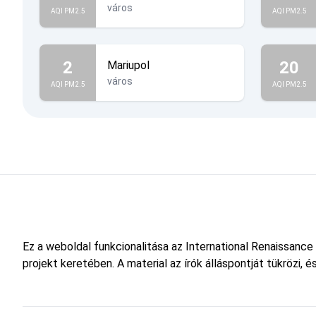
város
AQI PM2.5
AQI PM2.5
2
20
Mariupol
város
AQI PM2.5
AQI PM2.5
Ez a weboldal funkcionalitása az International Renaissance
projekt keretében. A material az írók álláspontját tükrözi,