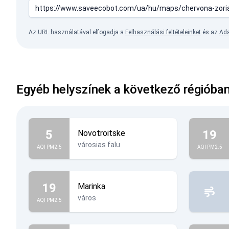
Az URL használatával elfogadja a
Felhasználási feltételeinket
és az
Ada
Egyéb helyszínek a következő régióban
5
19
Novotroitske
városias falu
AQI PM2.5
AQI PM2.5
19
Marinka
város
AQI PM2.5