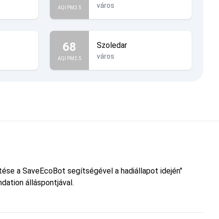
város
AQI PM2.5
68
Szoledar
város
AQI PM2.5
etése a SaveEcoBot segítségével a hadiállapot idején"
dation álláspontjával.