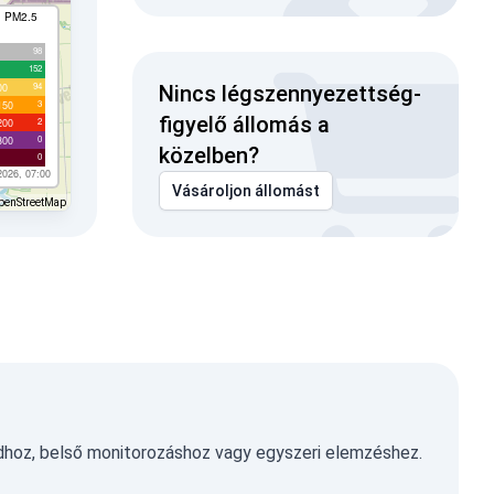
I PM2.5
98
152
94
00
Nincs légszennyezettség-
3
150
figyelő állomás a
2
200
0
300
közelben?
0
2026, 07:00
Vásároljon állomást
penStreetMap
dhoz, belső monitorozáshoz vagy egyszeri elemzéshez.