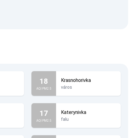
18
Krasnohorivka
város
AQI PM2.5
17
Katerynivka
falu
AQI PM2.5