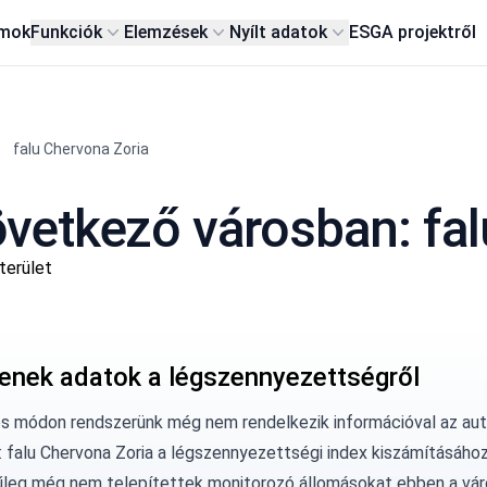
rmok
Funkciók
Elemzések
Nyílt adatok
ESG
A projektről
falu Chervona Zoria
vetkező városban: fal
terület
enek adatok a légszennyezettségről
os módon rendszerünk még nem rendelkezik információval az au
: falu Chervona Zoria a légszennyezettségi index kiszámításához
űleg még nem telepítettek monitorozó állomásokat ebben a vár