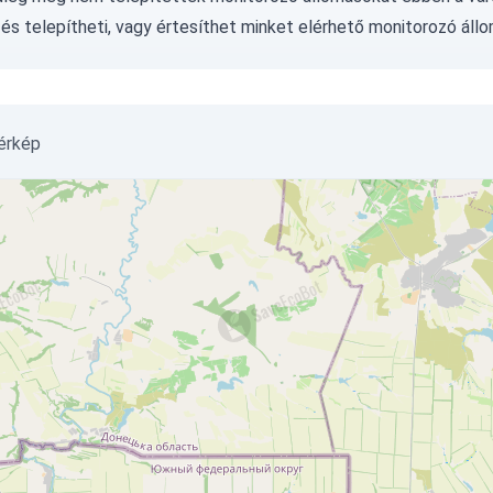
és telepítheti, vagy
értesíthet minket
elérhető monitorozó állo
térkép