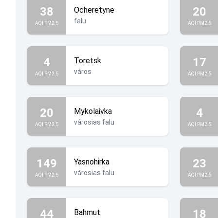
38
20
Ocheretyne
falu
AQI PM2.5
AQI PM2.5
4
17
Toretsk
város
AQI PM2.5
AQI PM2.5
20
4
Mykolaivka
városias falu
AQI PM2.5
AQI PM2.5
149
23
Yasnohirka
városias falu
AQI PM2.5
AQI PM2.5
44
18
Bahmut