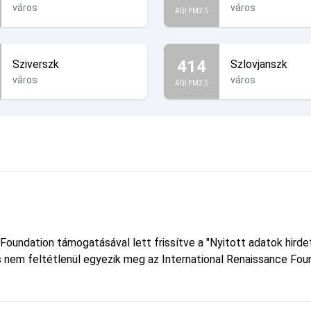
város
város
AQI PM2.5
414
Sziverszk
Szlovjanszk
város
város
AQI PM2.5
 Foundation támogatásával lett frissítve a "Nyitott adatok hird
 és nem feltétlenül egyezik meg az International Renaissance Foun