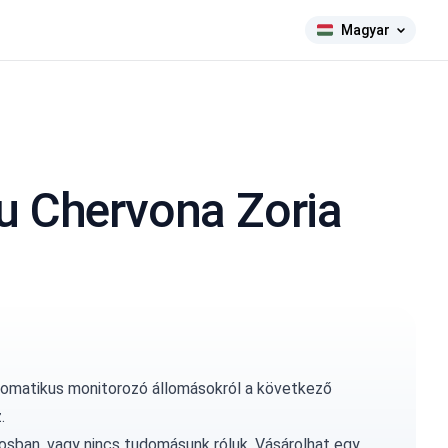
Magyar
u Chervona Zoria
tomatikus monitorozó állomásokról a következő
.
osban, vagy nincs tudomásunk róluk.
Vásárolhat egy