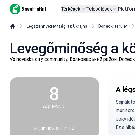
SaveEcoBot
Térképek
Települések
Platfo
Légszennyezettség itt: Ukrajna
Donecki terület
Levegőminőség a kö
Volnovaska city community, Волноваський район, Donecki
8
A lég
Sajnálat
AQI PM2.5
monitoroz
року idő
Ez a hib
21 június 2022, 21:00