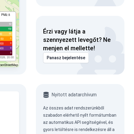
I PM2.5
92
192
Érzi vagy látja a
66
00
szennyezett levegőt? Ne
0
150
0
200
menjen el mellette!
0
300
0
2026, 20:00
Panasz bejelentése
penStreetMap
Nyitott adatarchívum
Az összes adat rendszerünkből
szabadon elérhető nyílt formátumban
az
automatikus API
segítségével, és
gyors letöltésre is rendelkezésre áll a