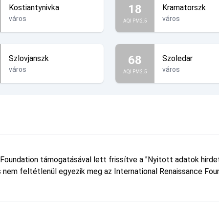
18
Kostiantynivka
Kramatorszk
város
város
AQI PM2.5
68
Szlovjanszk
Szoledar
város
város
AQI PM2.5
 Foundation támogatásával lett frissítve a "Nyitott adatok hird
 és nem feltétlenül egyezik meg az International Renaissance Foun