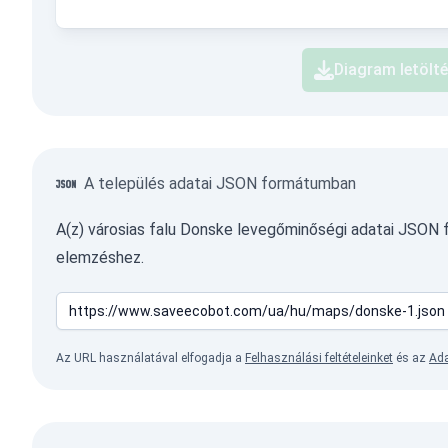
Diagram letölt
A település adatai JSON formátumban
A(z) városias falu Donske levegőminőségi adatai JSON
elemzéshez.
Az URL használatával elfogadja a
Felhasználási feltételeinket
és az
Ada