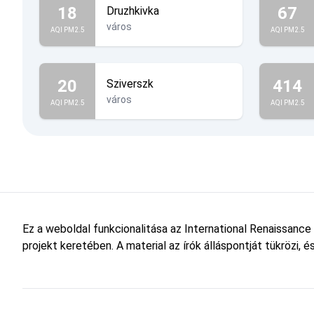
18
67
Druzhkivka
város
AQI PM2.5
AQI PM2.5
20
414
Sziverszk
város
AQI PM2.5
AQI PM2.5
Ez a weboldal funkcionalitása az International Renaissance
projekt keretében. A material az írók álláspontját tükrözi,