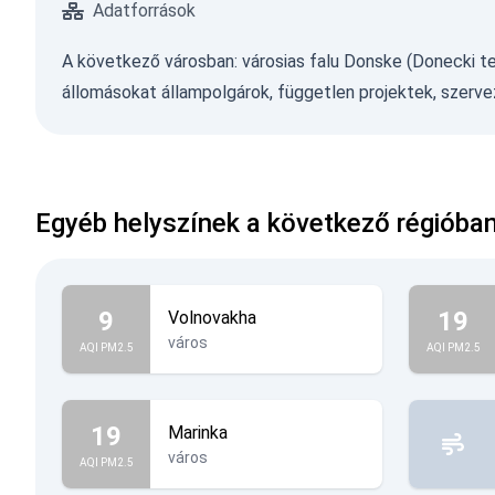
Adatforrások
A következő városban: városias falu Donske (Donecki te
állomásokat állampolgárok, független projektek, szervez
Egyéb helyszínek a következő régióban
9
19
Volnovakha
város
AQI PM2.5
AQI PM2.5
19
Marinka
város
AQI PM2.5