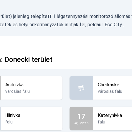
rület) jelenleg telepített 1 légszennyezési monitorozó állomás 
etek és helyi önkormányzatok állítják fel, például:
Eco City
.
: Donecki terület
Andriivka
Cherkaske
városias falu
városias falu
17
Illinivka
Katerynivka
falu
falu
AQI PM2.5