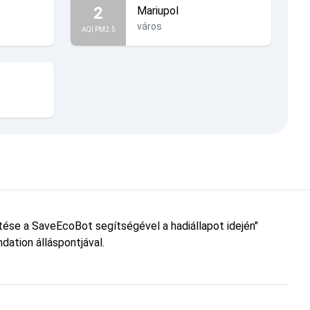
2
Mariupol
város
AQI PM2.5
etése a SaveEcoBot segítségével a hadiállapot idején"
dation álláspontjával.