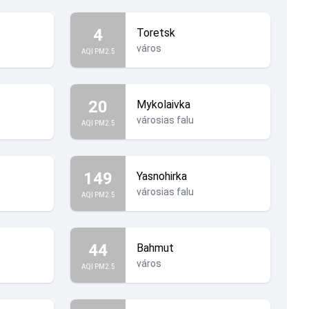
4
Toretsk
város
AQI PM2.5
20
Mykolaivka
városias falu
AQI PM2.5
149
Yasnohirka
városias falu
AQI PM2.5
44
Bahmut
város
AQI PM2.5