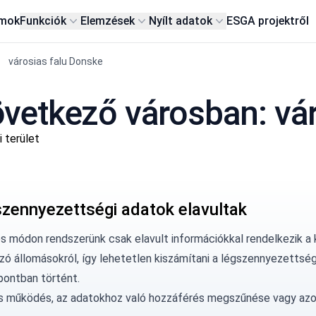
rmok
Funkciók
Elemzések
Nyílt adatok
ESG
A projektről
városias falu Donske
vetkező városban: vár
 terület
szennyezettségi adatok elavultak
os módon rendszerünk csak elavult információkkal rendelkezik a
ó állomásokról, így lehetetlen kiszámítani a légszennyezettségi
pontban történt.
ás működés, az adatokhoz való hozzáférés megszűnése vagy az