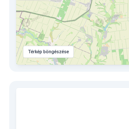
Térkép böngészése