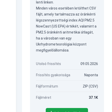
lenti linken.
Minden város esetében letölthet CSV
fájlt, amely tartalmazza az óránkénti
légszennyezettségi index AQI PM2.5
NowCast (US EPA) értékét, valamint a
PM2.5 óránkénti aritmetikai átlagát,
ha a városban van egy
Ukrhydrometeorológiai központ
megfigyelőállomása.
Utolsó frissítés
09.05.2026
Frissítés gyakorisága
Naponta
Fájlformátum
ZIP (CSV)
Fájlméret
37.1K