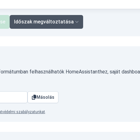
ése
Időszak megváltoztatása
 formátumban felhasználhatók HomeAssistanthez, saját dashboa
Másolás
tvédelmi szabályzatunkat
.