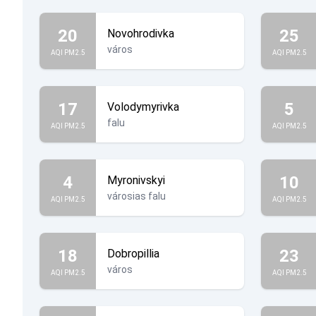
20
25
Novohrodivka
város
AQI PM2.5
AQI PM2.5
17
5
Volodymyrivka
falu
AQI PM2.5
AQI PM2.5
4
10
Myronivskyi
városias falu
AQI PM2.5
AQI PM2.5
18
23
Dobropillia
város
AQI PM2.5
AQI PM2.5