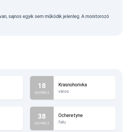
van, sajnos egyik sem működik jelenleg. A monitorozó
18
Krasnohorivka
város
AQI PM2.5
38
Ocheretyne
falu
AQI PM2.5