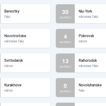
30
Berestky
Niu-York
falu
városias falu
AQI PM2.5
4
Novotroitske
Pokrovsk
városias falu
város
AQI PM2.5
13
Svitlodarsk
Raihorodok
város
városias falu
AQI PM2.5
0
Kurakhove
Novoluhanske
város
falu
AQI PM2.5