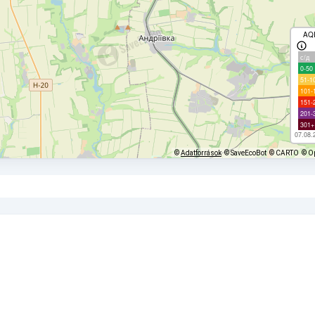
AQ
с/д
0-50
51-1
101-
151-
201-
301+
07.08.
©
Adatforrások
© SaveEcoBot
© CARTO
© O