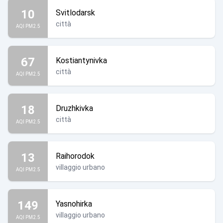
10
Svitlodarsk
città
AQI PM2.5
67
Kostiantynivka
città
AQI PM2.5
18
Druzhkivka
città
AQI PM2.5
13
Raihorodok
villaggio urbano
AQI PM2.5
149
Yasnohirka
villaggio urbano
AQI PM2.5