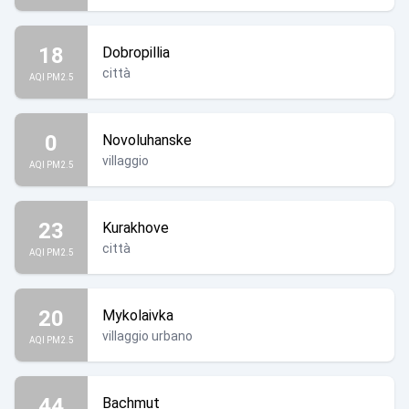
18
Dobropillia
città
AQI PM2.5
0
Novoluhanske
villaggio
AQI PM2.5
23
Kurakhove
città
AQI PM2.5
20
Mykolaivka
villaggio urbano
AQI PM2.5
44
Bachmut