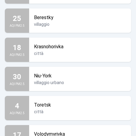
25
Berestky
villaggio
AQI PM2.5
18
Krasnohorivka
città
AQI PM2.5
30
Niu-York
villaggio urbano
AQI PM2.5
4
Toretsk
città
AQI PM2.5
17
Volodymyrivka