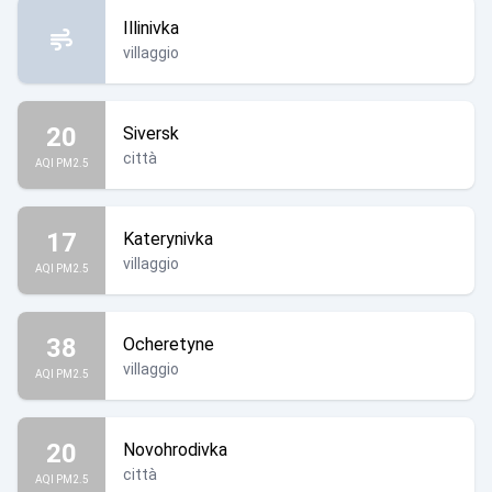
Illinivka
villaggio
20
Siversk
città
AQI PM2.5
17
Katerynivka
villaggio
AQI PM2.5
38
Ocheretyne
villaggio
AQI PM2.5
20
Novohrodivka
città
AQI PM2.5