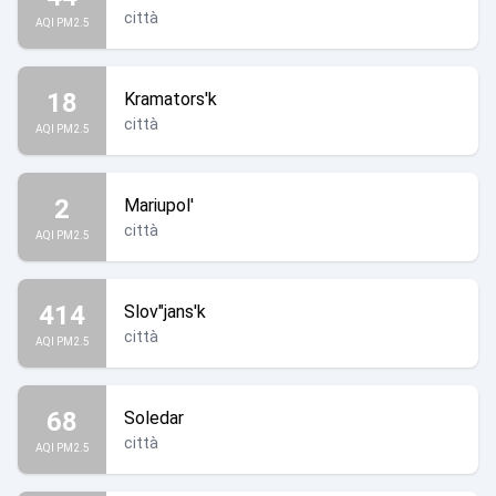
città
AQI PM2.5
18
Kramators'k
città
AQI PM2.5
2
Mariupol'
città
AQI PM2.5
414
Slov"jans'k
città
AQI PM2.5
68
Soledar
città
AQI PM2.5