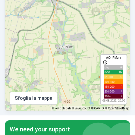
AQI PM2.5
92
с/д
182
0-50
73
51-100
1
101-150
1
151-200
0
201-300
0
301+
Sfoglia la mappa
06.08.2026, 20:00
©
Fonti di Dati
© SaveEcoBot
© CARTO
© OpenStreetMap
We need your support