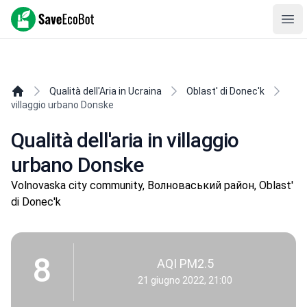
SaveEcoBot
Ope
Qualità dell'Aria in Ucraina
Oblast' di Donec'k
villaggio urbano Donske
Qualità dell'aria in villaggio
urbano Donske
Volnovaska city community, Волноваський район, Oblast'
di Donec'k
8
AQI PM2.5
21 giugno 2022, 21:00