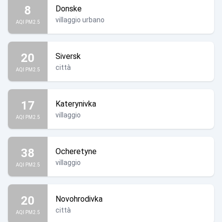
8
Donske
villaggio urbano
AQI PM2.5
20
Siversk
città
AQI PM2.5
17
Katerynivka
villaggio
AQI PM2.5
38
Ocheretyne
villaggio
AQI PM2.5
20
Novohrodivka
città
AQI PM2.5