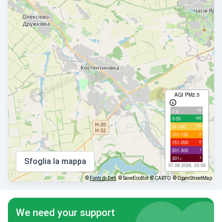
AQI PM2.5
93
с/д
145
0-50
104
51-100
5
101-150
0
151-200
1
201-300
1
301+
Sfoglia la mappa
07.08.2026, 02:00
©
Fonti di Dati
© SaveEcoBot
© CARTO
© OpenStreetMap
We need your support