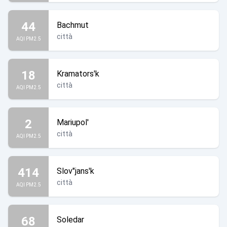
44
Bachmut
città
AQI PM2.5
18
Kramators'k
città
AQI PM2.5
2
Mariupol'
città
AQI PM2.5
414
Slov"jans'k
città
AQI PM2.5
68
Soledar