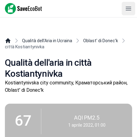
SaveEcoBot
Ope
Qualità dell'Aria in Ucraina
Oblast' di Donec'k
città Kostiantynivka
Qualità dell'aria in città
Kostiantynivka
Kostiantynivska city community, Краматорський район,
Oblast' di Donec'k
67
AQI PM2.5
1 aprile 2022, 01:00