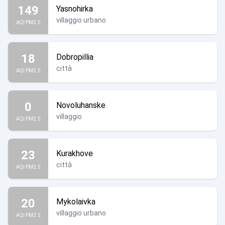
149
Yasnohirka
villaggio urbano
AQI PM2.5
18
Dobropillia
città
AQI PM2.5
0
Novoluhanske
villaggio
AQI PM2.5
23
Kurakhove
città
AQI PM2.5
20
Mykolaivka
villaggio urbano
AQI PM2.5