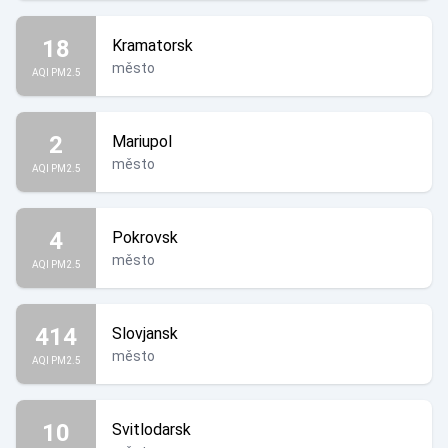
18
Kramatorsk
město
AQI PM2.5
2
Mariupol
město
AQI PM2.5
4
Pokrovsk
město
AQI PM2.5
414
Slovjansk
město
AQI PM2.5
10
Svitlodarsk