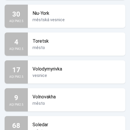
30
Niu-York
městská vesnice
AQI PM2.5
4
Toretsk
město
AQI PM2.5
17
Volodymyrivka
vesnice
AQI PM2.5
9
Volnovakha
město
AQI PM2.5
68
Soledar