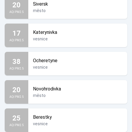
20
Siversk
město
AQI PM2.5
17
Katerynivka
vesnice
AQI PM2.5
38
Ocheretyne
vesnice
AQI PM2.5
20
Novohrodivka
město
AQI PM2.5
25
Berestky
vesnice
AQI PM2.5