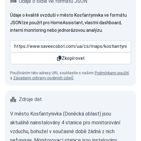
Údaje o sídle ve formátu JSON
Údaje o kvalitě ovzduší v město Kosťantynivka ve formátu
JSON lze použít pro HomeAssistant, vlastní dashboard,
interní monitoring nebo jednorázovou analýzu.
Zkopírovat
Používáním této adresy URL souhlasíte s našimi
Podmínkami použití
a
Zásadami ochrany osobních údajů
.
Zdroje dat
V město Kosťantynivka (Doněcká oblast) jsou
aktuálně nainstalovány 4 stanice pro monitorování
vzduchu, bohužel v současné době žádná z nich
nefunguje. Monitorovací stanice jsou instalovány