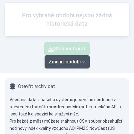
Pro vybrané období nejsou žádná
historická data
Stáhnout graf
Změnit období
Otevřít archiv dat
Všechna data z našeho systému jsou volně dostupná v
otevřeném formátu prostřednictvím
automatického API
a
jsou také k dispozici ke stažení níže.
Pro každé z měst můžete stáhnout CSV soubor obsahující
hodinový index kvality vzduchu AQI PM2.5 NowCast (US