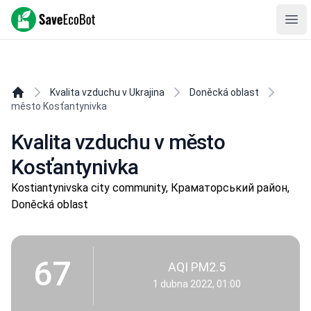
SaveEcoBot
Ope
Kvalita vzduchu v Ukrajina
Doněcká oblast
město Kosťantynivka
Kvalita vzduchu v město
Kosťantynivka
Kostiantynivska city community, Краматорський район,
Doněcká oblast
67
AQI PM2.5
1 dubna 2022, 01:00