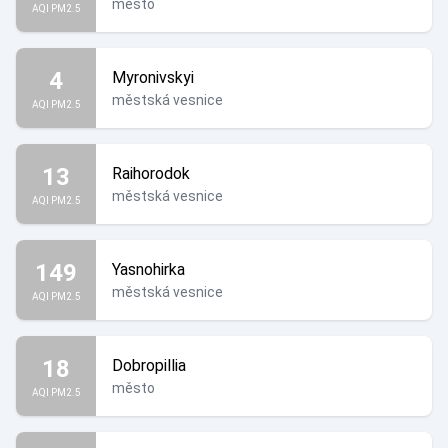
město
AQI PM2.5
4
Myronivskyi
městská vesnice
AQI PM2.5
13
Raihorodok
městská vesnice
AQI PM2.5
149
Yasnohirka
městská vesnice
AQI PM2.5
18
Dobropillia
město
AQI PM2.5