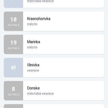
městská vesnice
18
Krasnohorivka
město
AQI PM2.5
19
Marinka
město
AQI PM2.5
Illinivka
vesnice
8
Donske
městská vesnice
AQI PM2.5