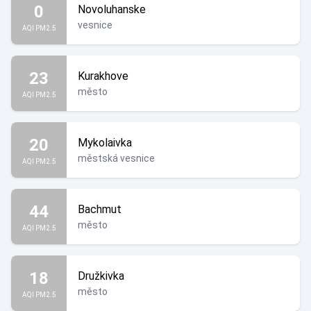
0
Novoluhanske
vesnice
AQI PM2.5
23
Kurakhove
město
AQI PM2.5
20
Mykolaivka
městská vesnice
AQI PM2.5
44
Bachmut
město
AQI PM2.5
18
Družkivka
město
AQI PM2.5