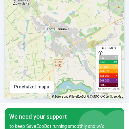
AQI PM2.5
96
с/д
225
0-50
29
51-100
0
101-150
1
151-200
0
201-300
0
301+
Procházet mapu
10.08.2026, 23:00
©
Zdroje dat
© SaveEcoBot
© CARTO
© OpenStreetMap
We need your support
to keep SaveEcoBot running smoothly and w/o