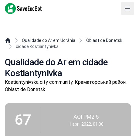
SaveEcoBot
Ope
Qualidade do Ar em Ucrânia
Oblast de Donetsk
cidade Kostiantynivka
Qualidade do Ar em cidade
Kostiantynivka
Kostiantynivska city community, Краматорський район,
Oblast de Donetsk
67
AQI PM2.5
1 abril 2022, 01:00