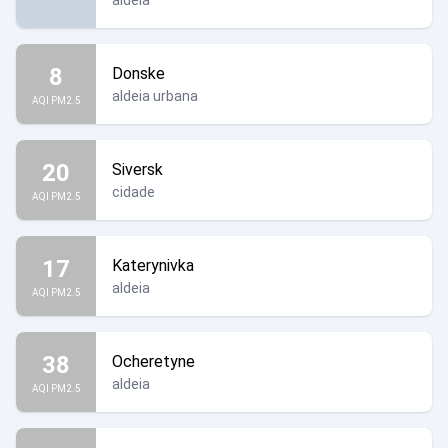
aldeia
8
Donske
aldeia urbana
AQI PM2.5
20
Siversk
cidade
AQI PM2.5
17
Katerynivka
aldeia
AQI PM2.5
38
Ocheretyne
aldeia
AQI PM2.5