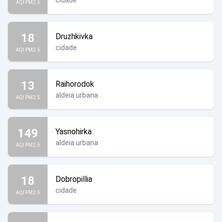
cidade
AQI PM2.5
18
Druzhkivka
cidade
AQI PM2.5
13
Raihorodok
aldeia urbana
AQI PM2.5
149
Yasnohirka
aldeia urbana
AQI PM2.5
18
Dobropillia
cidade
AQI PM2.5