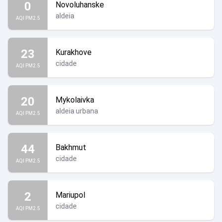
0
Novoluhanske
aldeia
AQI PM2.5
23
Kurakhove
cidade
AQI PM2.5
20
Mykolaivka
aldeia urbana
AQI PM2.5
44
Bakhmut
cidade
AQI PM2.5
2
Mariupol
cidade
AQI PM2.5