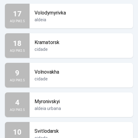
17
Volodymyrivka
aldeia
AQI PM2.5
18
Kramatorsk
cidade
AQI PM2.5
9
Volnovakha
cidade
AQI PM2.5
4
Myronivskyi
aldeia urbana
AQI PM2.5
10
Svitlodarsk