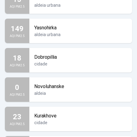
aldeia urbana
AQI PM2.5
149
Yasnohirka
aldeia urbana
AQI PM2.5
18
Dobropillia
cidade
AQI PM2.5
0
Novoluhanske
aldeia
AQI PM2.5
23
Kurakhove
cidade
AQI PM2.5