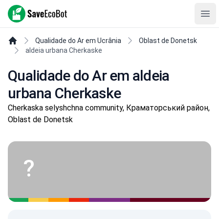
SaveEcoBot
Ope
Qualidade do Ar em Ucrânia
Oblast de Donetsk
aldeia urbana Cherkaske
Qualidade do Ar em aldeia
urbana Cherkaske
Cherkaska selyshchna community, Краматорський район,
Oblast de Donetsk
?