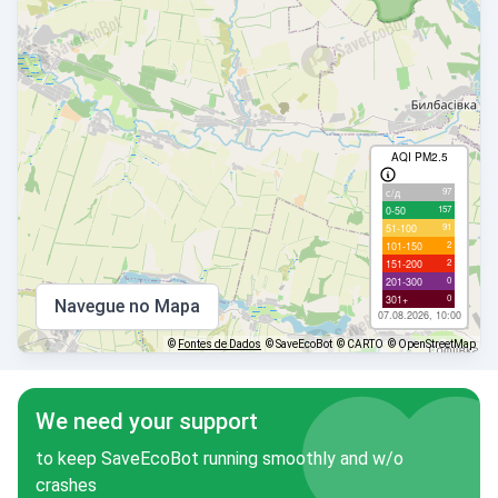
AQI PM2.5
97
с/д
157
0-50
91
51-100
2
101-150
2
151-200
0
201-300
0
301+
Navegue no Mapa
07.08.2026, 10:00
©
Fontes de Dados
© SaveEcoBot
© CARTO
© OpenStreetMap
We need your support
to keep SaveEcoBot running smoothly and w/o
crashes