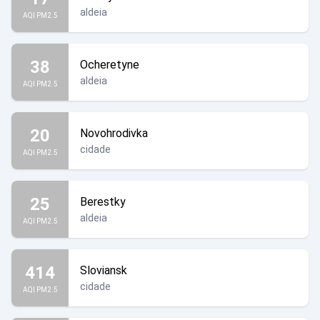
aldeia
AQI PM2.5
38
Ocheretyne
aldeia
AQI PM2.5
20
Novohrodivka
cidade
AQI PM2.5
25
Berestky
aldeia
AQI PM2.5
414
Sloviansk
cidade
AQI PM2.5