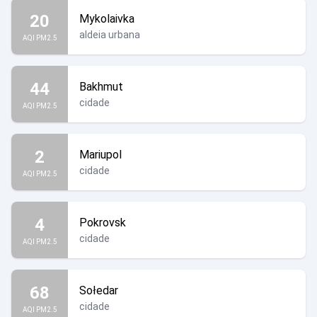
20
Mykolaivka
aldeia urbana
AQI PM2.5
44
Bakhmut
cidade
AQI PM2.5
2
Mariupol
cidade
AQI PM2.5
4
Pokrovsk
cidade
AQI PM2.5
68
Sołedar
cidade
AQI PM2.5