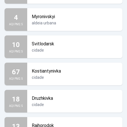
4
Myronivskyi
aldeia urbana
AQI PM2.5
10
Svitlodarsk
cidade
AQI PM2.5
67
Kostiantynivka
cidade
AQI PM2.5
18
Druzhkivka
cidade
AQI PM2.5
13
Raihorodok