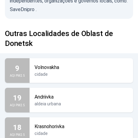
independentes, organizações e governos locais, como:
SaveDnipro
.
Outras Localidades de Oblast de
Donetsk
9
Volnovakha
cidade
AQI PM2.5
19
Andriivka
aldeia urbana
AQI PM2.5
18
Krasnohorivka
cidade
AQI PM2.5