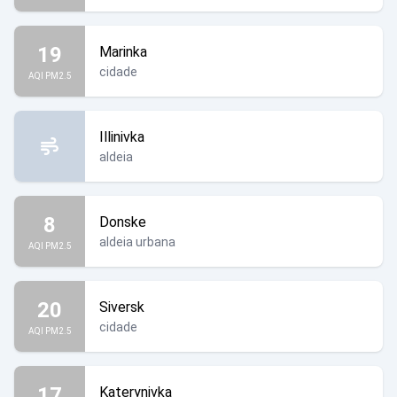
19
Marinka
cidade
AQI PM2.5
Illinivka
aldeia
8
Donske
aldeia urbana
AQI PM2.5
20
Siversk
cidade
AQI PM2.5
17
Katerynivka