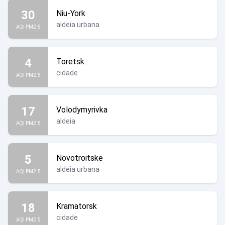
30
Niu-York
aldeia urbana
AQI PM2.5
4
Toretsk
cidade
AQI PM2.5
17
Volodymyrivka
aldeia
AQI PM2.5
5
Novotroitske
aldeia urbana
AQI PM2.5
18
Kramatorsk
cidade
AQI PM2.5