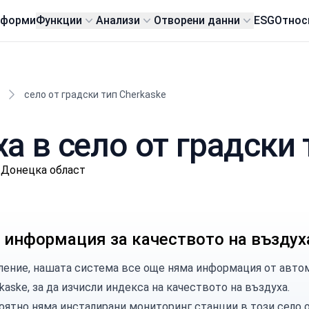
тформи
Функции
Анализи
Отворени данни
ESG
Относ
село от градски тип Cherkaske
а в село от градски 
, Донецка област
 информация за качеството на въздух
ление, нашата система все още няма информация от автом
kaske, за да изчисли индекса на качеството на въздуха.
оятно няма инсталирани мониторинг станции в този село о