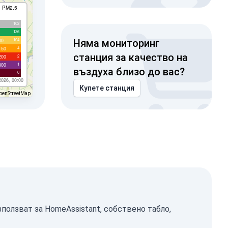
I PM2.5
102
136
104
00
Няма мониторинг
4
150
станция за качество на
2
200
1
300
въздуха близо до вас?
0
2026, 00:00
Купете станция
penStreetMap
ползват за HomeAssistant, собствено табло,