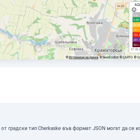
AQ
с/д
0-50
51-1
101-
151-
201-
301+
07.08.
©
Източници на данни
© SaveEcoBot
© CARTO
© O
 от градски тип Cherkaske във формат JSON могат да се из