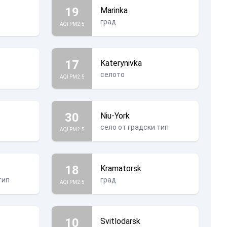
19
Marinka
град
AQI PM2.5
17
Katerynivka
селото
AQI PM2.5
30
Niu-York
село от градски тип
AQI PM2.5
18
Kramatorsk
тип
град
AQI PM2.5
10
Svitlodarsk