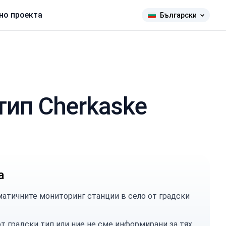
но проекта
Български
тип Cherkaske
а
атичните мониторинг станции в село от градски
т градски тип или ние не сме информирани за тях.