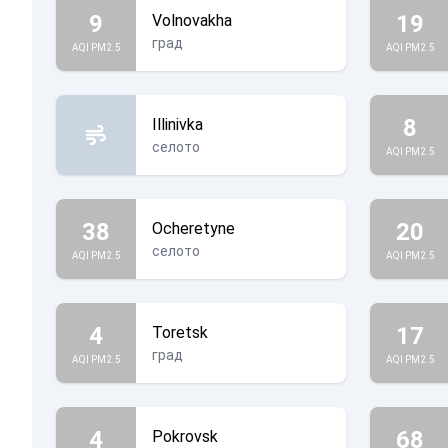
9
19
Volnovakha
град
AQI PM2.5
AQI PM2.5
8
Illinivka
селото
AQI PM2.5
38
20
Ocheretyne
селото
AQI PM2.5
AQI PM2.5
4
17
Toretsk
град
AQI PM2.5
AQI PM2.5
4
68
Pokrovsk