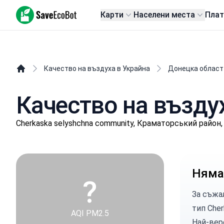
SaveEcoBot
Карти
Населени места
Пла
Качество на въздуха в Украйна
Донецка област
Качество на въздух
Cherkaska selyshchna community, Краматорський район
Няма
?
За съжа
тип Cher
AQI PM2.5
Най-вер