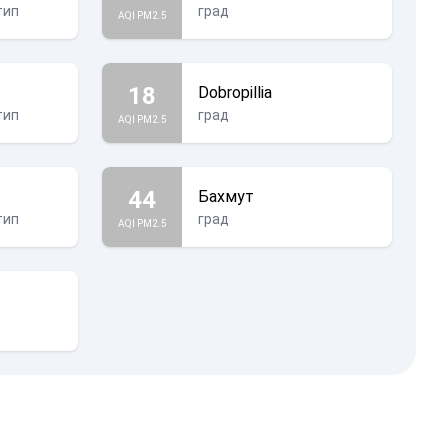
тип
град
AQI PM2.5
18
Dobropillia
тип
град
AQI PM2.5
44
Бахмут
тип
град
AQI PM2.5