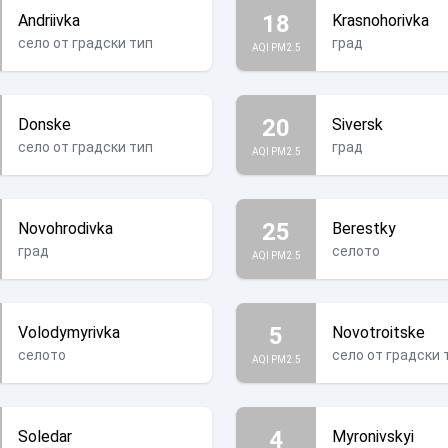
18
Andriivka
Krasnohorivka
село от градски тип
град
AQI PM2.5
20
Donske
Siversk
село от градски тип
град
AQI PM2.5
25
Novohrodivka
Berestky
град
селото
AQI PM2.5
5
Volodymyrivka
Novotroitske
селото
село от градски 
AQI PM2.5
4
Soledar
Myronivskyi