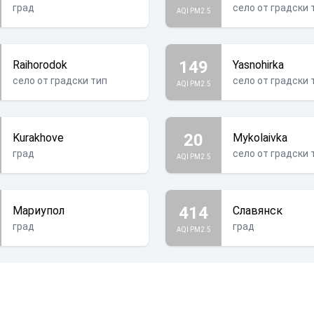
град
село от градски 
AQI PM2.5
149
Raihorodok
Yasnohirka
село от градски тип
село от градски 
AQI PM2.5
20
Kurakhove
Mykolaivka
град
село от градски 
AQI PM2.5
414
Мариупол
Славянск
град
град
AQI PM2.5