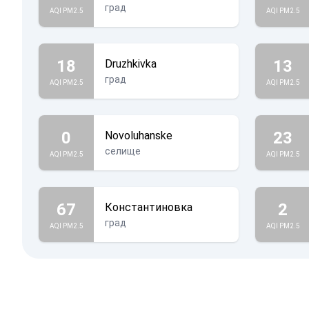
град
AQI PM2.5
AQI PM2.5
18
13
Druzhkivka
град
AQI PM2.5
AQI PM2.5
0
23
Novoluhanske
селище
AQI PM2.5
AQI PM2.5
67
2
Константиновка
град
AQI PM2.5
AQI PM2.5