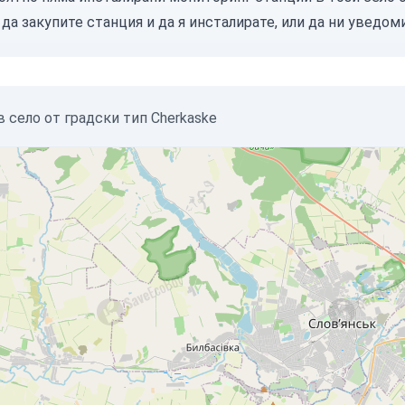
е
да закупите станция
и да я инсталирате, или
да ни уведом
 село от градски тип Cherkaske