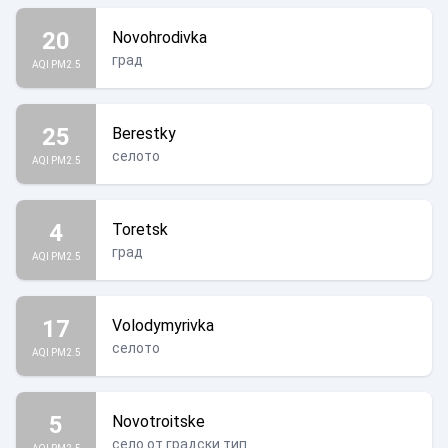
20
Novohrodivka
град
AQI PM2.5
25
Berestky
селото
AQI PM2.5
4
Toretsk
град
AQI PM2.5
17
Volodymyrivka
селото
AQI PM2.5
5
Novotroitske
село от градски тип