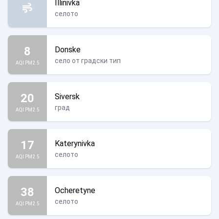
Illinivka
селото
8
Donske
село от градски тип
AQI PM2.5
20
Siversk
град
AQI PM2.5
17
Katerynivka
селото
AQI PM2.5
38
Ocheretyne
селото
AQI PM2.5