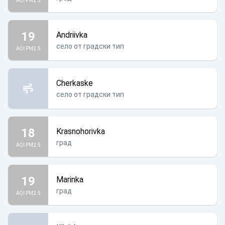
AQI PM2.5
19
Andriivka
село от градски тип
AQI PM2.5
Cherkaske
село от градски тип
18
Krasnohorivka
град
AQI PM2.5
19
Marinka
град
AQI PM2.5