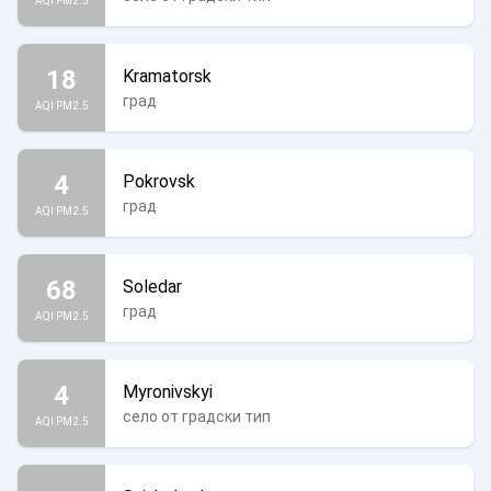
AQI PM2.5
18
Kramatorsk
град
AQI PM2.5
4
Pokrovsk
град
AQI PM2.5
68
Soledar
град
AQI PM2.5
4
Myronivskyi
село от градски тип
AQI PM2.5