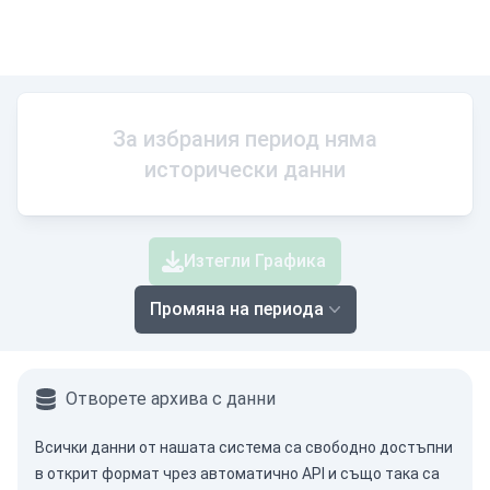
За избрания период няма
исторически данни
Изтегли Графика
Промяна на периода
Отворете архива с данни
Всички данни от нашата система са свободно достъпни
в открит формат чрез
автоматично API
и също така са