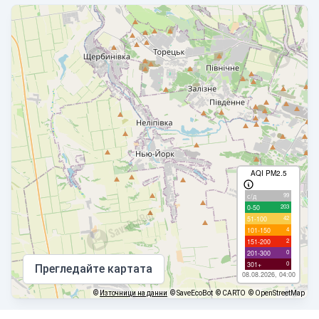
AQI PM2.5
99
с/д
203
0-50
42
51-100
4
101-150
2
151-200
0
201-300
0
301+
Прегледайте картата
08.08.2026, 04:00
©
Източници на данни
© SaveEcoBot
© CARTO
© OpenStreetMap