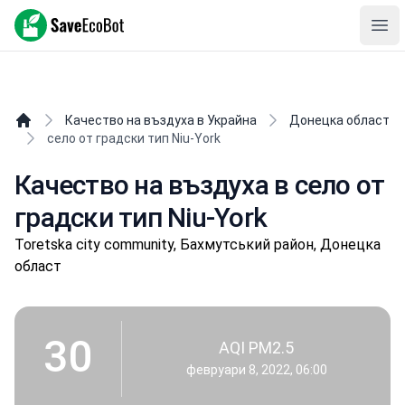
SaveEcoBot
Ope
Качество на въздуха в Украйна
Донецка област
село от градски тип Niu-York
Качество на въздуха в село от
градски тип Niu-York
Toretska city community, Бахмутський район, Донецка
област
30
AQI PM2.5
февруари 8, 2022, 06:00