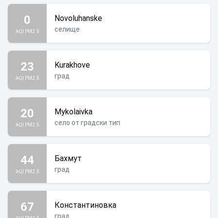
0
Novoluhanske
селище
AQI PM2.5
23
Kurakhove
град
AQI PM2.5
20
Mykolaivka
село от градски тип
AQI PM2.5
44
Бахмут
град
AQI PM2.5
67
Константиновка
град