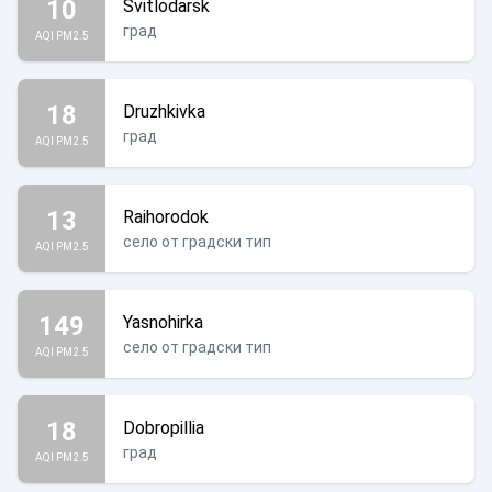
10
Svitlodarsk
град
AQI PM2.5
18
Druzhkivka
град
AQI PM2.5
13
Raihorodok
село от градски тип
AQI PM2.5
149
Yasnohirka
село от градски тип
AQI PM2.5
18
Dobropillia
град
AQI PM2.5