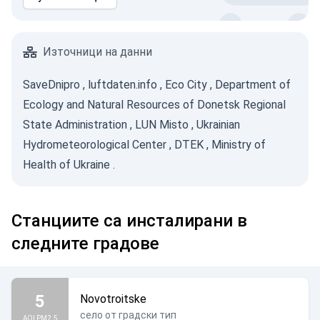
Източници на данни
SaveDnipro
,
luftdaten.info
,
Eco City
,
Department of
Ecology and Natural Resources of Donetsk Regional
State Administration
,
LUN Misto
,
Ukrainian
Hydrometeorological Center
,
DTEK
,
Ministry of
Health of Ukraine
.
Станциите са инсталирани в
следните градове
5
Novotroitske
село от градски тип
AQI PM2.5