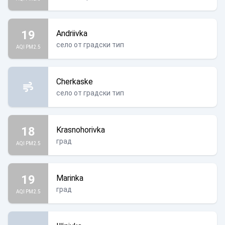
19
Andriivka
село от градски тип
AQI PM2.5
Cherkaske
село от градски тип
18
Krasnohorivka
град
AQI PM2.5
19
Marinka
град
AQI PM2.5