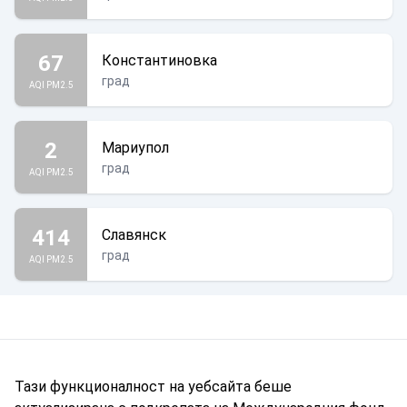
67
Константиновка
град
AQI PM2.5
2
Мариупол
град
AQI PM2.5
414
Славянск
град
AQI PM2.5
Тази функционалност на уебсайта беше