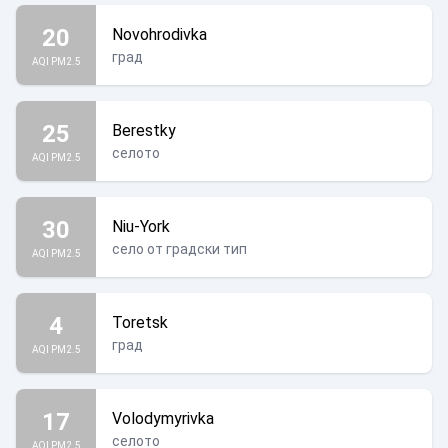
20
Novohrodivka
град
AQI PM2.5
25
Berestky
селото
AQI PM2.5
30
Niu-York
село от градски тип
AQI PM2.5
4
Toretsk
град
AQI PM2.5
17
Volodymyrivka
селото
AQI PM2.5