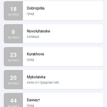
18
Dobropillia
град
AQI PM2.5
0
Novoluhanske
селище
AQI PM2.5
23
Kurakhove
град
AQI PM2.5
20
Mykolaivka
село от градски тип
AQI PM2.5
44
Бахмут
град
AQI PM2.5