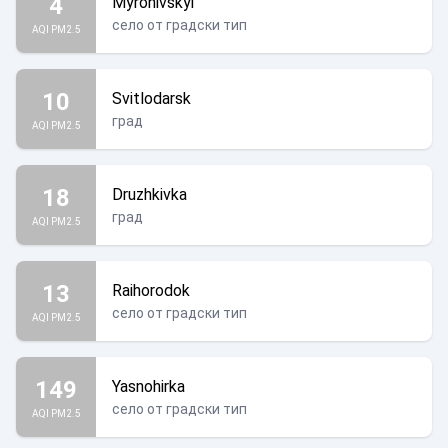
4
Myronivskyi
село от градски тип
AQI PM2.5
10
Svitlodarsk
град
AQI PM2.5
18
Druzhkivka
град
AQI PM2.5
13
Raihorodok
село от градски тип
AQI PM2.5
149
Yasnohirka
село от градски тип
AQI PM2.5