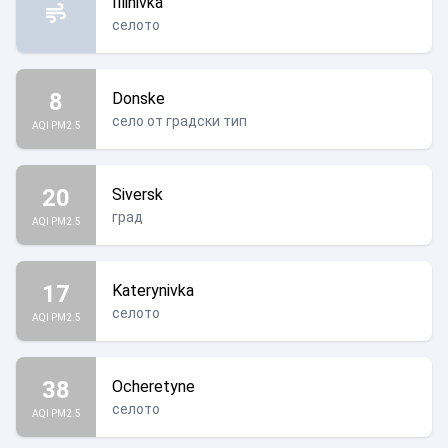
Illinivka
селото
8
Donske
село от градски тип
AQI PM2.5
20
Siversk
град
AQI PM2.5
17
Katerynivka
селото
AQI PM2.5
38
Ocheretyne
селото
AQI PM2.5