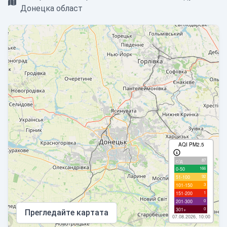
Донецка област
AQI PM2.5
87
с/д
166
0-50
92
51-100
3
101-150
1
151-200
0
201-300
0
301+
Прегледайте картата
07.08.2026, 10:00