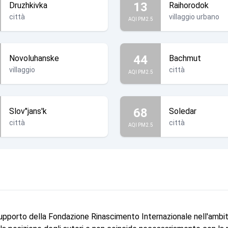
13
Druzhkivka
Raihorodok
città
villaggio urbano
AQI PM2.5
44
Novoluhanske
Bachmut
villaggio
città
AQI PM2.5
68
Slov"jans'k
Soledar
città
città
AQI PM2.5
supporto della Fondazione Rinascimento Internazionale nell'ambi