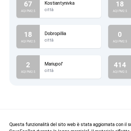
67
18
Kostiantynivka
città
AQI PM2.5
AQI PM2.5
18
0
Dobropillia
città
AQI PM2.5
AQI PM2.5
2
414
Mariupol'
città
AQI PM2.5
AQI PM2.5
Questa funzionalità del sito web è stata aggiornata con il 