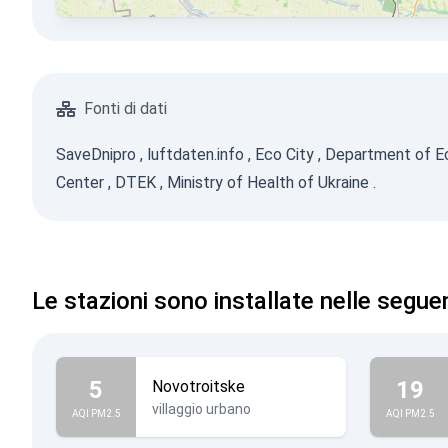
Fonti di dati
SaveDnipro
,
luftdaten.info
,
Eco City
,
Department of Ec
Center
,
DTEK
,
Ministry of Health of Ukraine
.
Le stazioni sono installate nelle seguen
5
19
Novotroitske
villaggio urbano
AQI PM2.5
AQI PM2.5