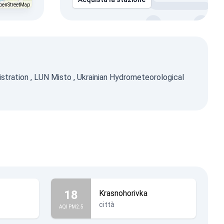
penStreetMap
stration
,
LUN Misto
,
Ukrainian Hydrometeorological
18
Krasnohorivka
città
AQI PM2.5