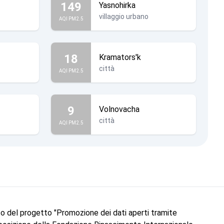
149
Yasnohirka
villaggio urbano
AQI PM2.5
18
Kramators'k
città
AQI PM2.5
9
Volnovacha
città
AQI PM2.5
to del progetto "Promozione dei dati aperti tramite