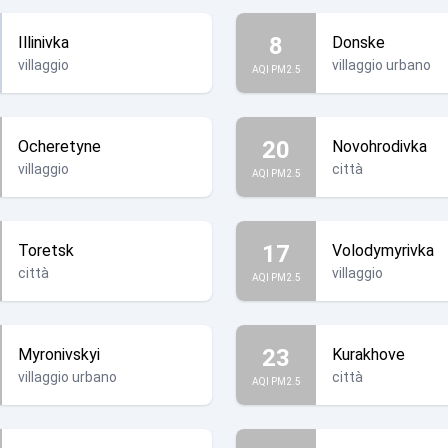
8
Illinivka
Donske
villaggio
villaggio urbano
AQI PM2.5
20
Ocheretyne
Novohrodivka
villaggio
città
AQI PM2.5
17
Toretsk
Volodymyrivka
città
villaggio
AQI PM2.5
23
Myronivskyi
Kurakhove
villaggio urbano
città
AQI PM2.5