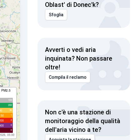
Oblast' di Donec'k?
Sfoglia
Avverti o vedi aria
inquinata? Non passare
oltre!
Compila il reclamo
I PM2.5
109
202
36
00
Non c'è una stazione di
1
150
monitoraggio della qualità
2
200
0
300
dell'aria vicino a te?
0
2026, 05:00
Acquista la stazione