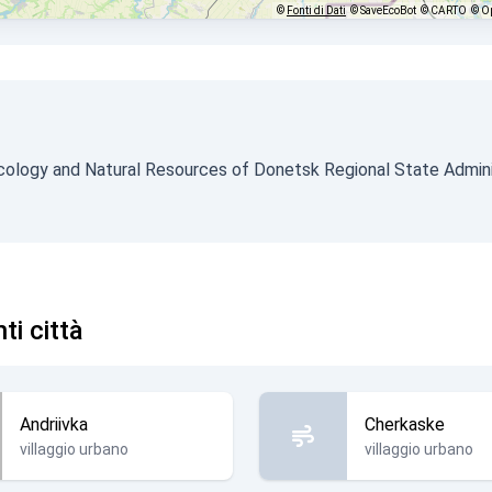
©
Fonti di Dati
© SaveEcoBot
© CARTO
© O
ology and Natural Resources of Donetsk Regional State Admini
ti città
Andriivka
Cherkaske
villaggio urbano
villaggio urbano