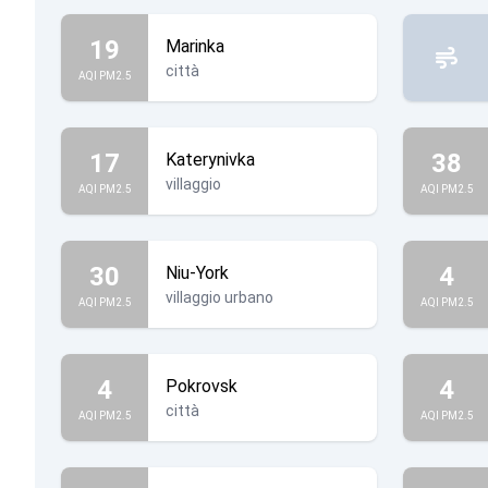
19
Marinka
città
AQI PM2.5
17
38
Katerynivka
villaggio
AQI PM2.5
AQI PM2.5
30
4
Niu-York
villaggio urbano
AQI PM2.5
AQI PM2.5
4
4
Pokrovsk
città
AQI PM2.5
AQI PM2.5