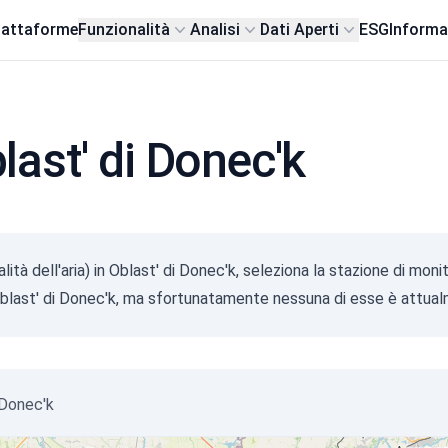
iattaforme
Funzionalità
Analisi
Dati Aperti
ESG
Informa
blast' di Donec'k
lità dell'aria) in Oblast' di Donec'k, seleziona la stazione di mo
n Oblast' di Donec'k, ma sfortunatamente nessuna di esse è attual
i Donec'k