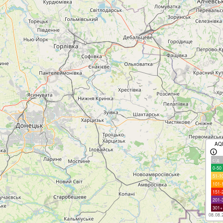
AQ
с/д
0-50
51-1
101-
151-
201-
301+
08.08.