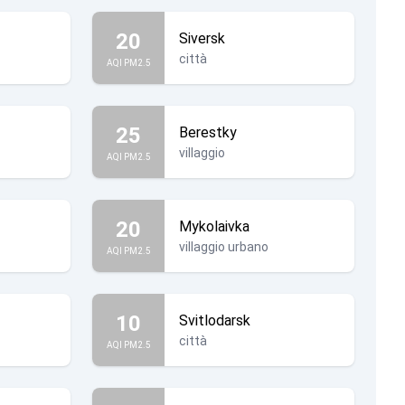
20
Siversk
città
AQI PM2.5
25
Berestky
villaggio
AQI PM2.5
20
Mykolaivka
villaggio urbano
AQI PM2.5
10
Svitlodarsk
città
AQI PM2.5