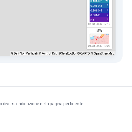
99
0.101-0.2
0
0.201-0.3
0
0.301-0.5
0
0.501-2
0
2.1+
07.08.2026, 17:19
ISW
06.08.2026, 19:23
©
Dati Non Verificati
©
Fonti di Dati
© SaveEcoBot
© CARTO
© OpenStreetMap
vo diversa indicazione nella pagina pertinente.