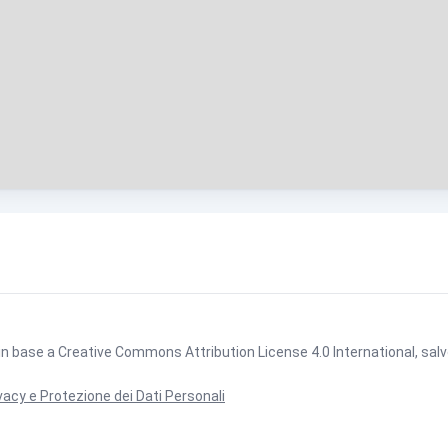
 in base a
Creative Commons Attribution License 4.0 International
, sal
vacy e Protezione dei Dati Personali