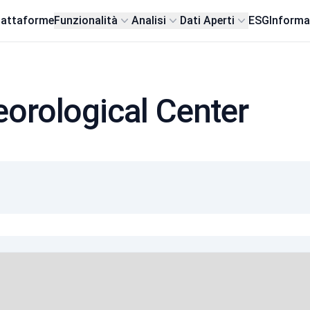
iattaforme
Funzionalità
Analisi
Dati Aperti
ESG
Informa
orological Center