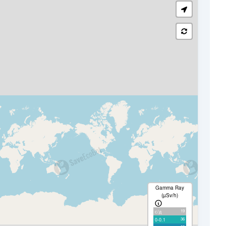
Gamma Ray
(µSv/h)
19
с/д
36
0-0.1