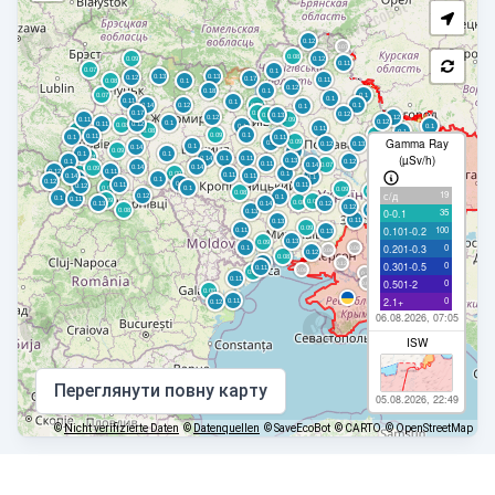
Gamma Ray
(µSv/h)
19
с/д
35
0-0.1
100
0.101-0.2
0
0.201-0.3
0
0.301-0.5
0
0.501-2
0
2.1+
06.08.2026, 07:05
ISW
Переглянути повну карту
05.08.2026, 22:49
©
Nicht verifizierte Daten
©
Datenquellen
© SaveEcoBot
© CARTO
© OpenStreetMap