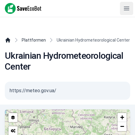
SaveEcoBot
Ope
Plattformen
Ukrainian Hydrometeorological Center
Ukrainian Hydrometeorological
Center
https://meteo.gov.ua/
+
−