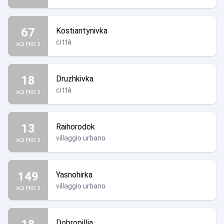
67
Kostiantynivka
città
AQI PM2.5
18
Druzhkivka
città
AQI PM2.5
13
Raihorodok
villaggio urbano
AQI PM2.5
149
Yasnohirka
villaggio urbano
AQI PM2.5
Dobropillia