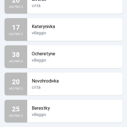
20
città
AQI PM2.5
17
Katerynivka
villaggio
AQI PM2.5
38
Ocheretyne
villaggio
AQI PM2.5
20
Novohrodivka
città
AQI PM2.5
25
Berestky
villaggio
AQI PM2.5