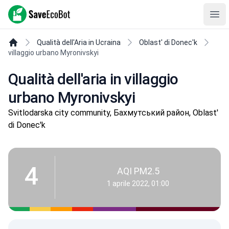
SaveEcoBot
Ope
Qualità dell'Aria in Ucraina
Oblast' di Donec'k
villaggio urbano Myronivskyi
Qualità dell'aria in villaggio
urbano Myronivskyi
Svitlodarska city community, Бахмутський район, Oblast'
di Donec'k
4
AQI PM2.5
1 aprile 2022, 01:00