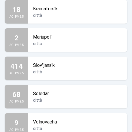
18
Kramators'k
città
AQI PM2.5
2
Mariupol'
città
AQI PM2.5
414
Slov"jans'k
città
AQI PM2.5
68
Soledar
città
AQI PM2.5
9
Volnovacha
città
AQI PM2.5