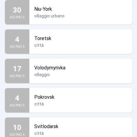
30
Niu-York
villaggio urbano
AQI PM2.5
4
Toretsk
città
AQI PM2.5
17
Volodymyrivka
villaggio
AQI PM2.5
4
Pokrovsk
città
AQI PM2.5
10
Svitlodarsk
città
AQI PM2.5