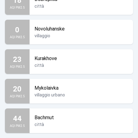
18
città
AQI PM2.5
0
Novoluhanske
villaggio
AQI PM2.5
23
Kurakhove
città
AQI PM2.5
20
Mykolaivka
villaggio urbano
AQI PM2.5
44
Bachmut
città
AQI PM2.5