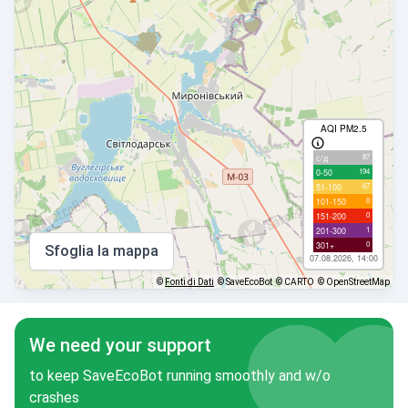
AQI PM2.5
87
с/д
194
0-50
67
51-100
0
101-150
0
151-200
1
201-300
0
301+
Sfoglia la mappa
07.08.2026, 14:00
©
Fonti di Dati
© SaveEcoBot
© CARTO
© OpenStreetMap
We need your support
to keep SaveEcoBot running smoothly and w/o
crashes