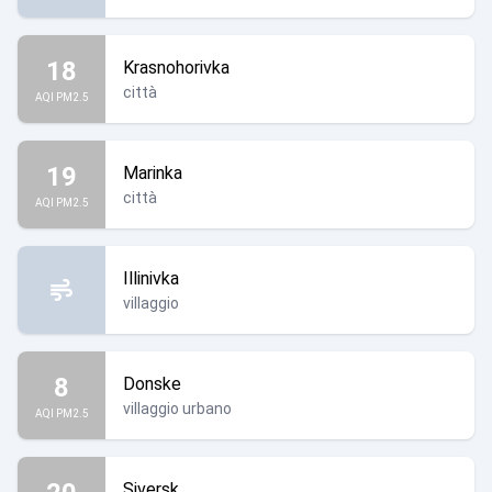
18
Krasnohorivka
città
AQI PM2.5
19
Marinka
città
AQI PM2.5
Illinivka
villaggio
8
Donske
villaggio urbano
AQI PM2.5
Siversk