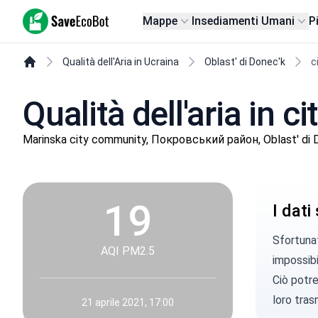
SaveEcoBot
Mappe
Insediamenti Umani
P
Qualità dell'Aria in Ucraina
Oblast' di Donec'k
c
Qualità dell'aria in c
Marinska city community, Покровський район, Oblast' di 
19
I dati
Sfortunat
AQI PM2.5
impossibi
Ciò potre
loro tras
21 aprile 2021, 17:00