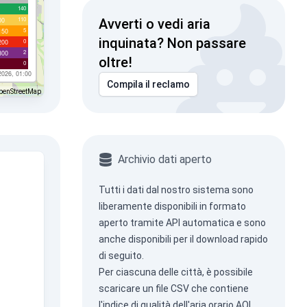
140
110
00
Avverti o vedi aria
5
150
inquinata? Non passare
0
200
2
300
oltre!
0
2026, 01:00
Compila il reclamo
penStreetMap
Archivio dati aperto
Tutti i dati dal nostro sistema sono
liberamente disponibili in formato
aperto tramite
API automatica
e sono
anche disponibili per il download rapido
di seguito.
Per ciascuna delle città, è possibile
scaricare un file CSV che contiene
l'indice di qualità dell'aria orario AQI