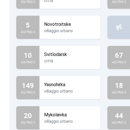
città
AQI PM2.5
AQI PM2.5
5
Novotroitske
villaggio urbano
AQI PM2.5
10
67
Svitlodarsk
città
AQI PM2.5
AQI PM2.5
149
18
Yasnohirka
villaggio urbano
AQI PM2.5
AQI PM2.5
20
44
Mykolaivka
villaggio urbano
AQI PM2.5
AQI PM2.5