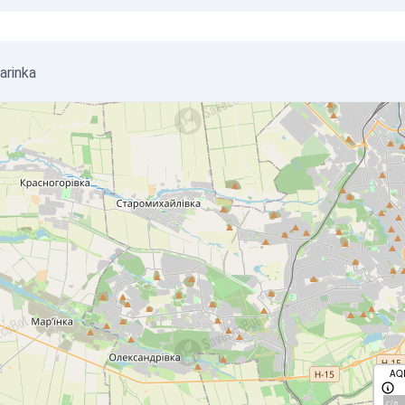
Marinka
AQ
с/д