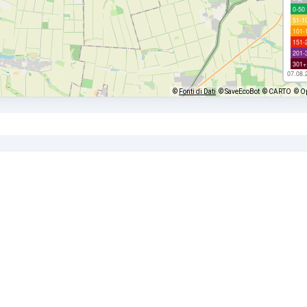
0-50
51-1
101-
151-
201-
301+
07.08.
©
Fonti di Dati
© SaveEcoBot
© CARTO
© O