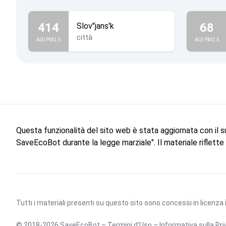
414
68
Slov"jans'k
città
AQI PM2.5
AQI PM2.5
Questa funzionalità del sito web è stata aggiornata con il 
SaveEcoBot durante la legge marziale". Il materiale riflett
Tutti i materiali presenti su questo sito sono concessi in licenza
© 2018-2026 SaveEcoBot –
Termini d'Uso
–
Informativa sulla Pri