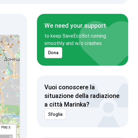
We need your support
to keep SaveEcoBot running
smoothly and w/o crashes
Dona
Vuoi conoscere la
situazione della radiazione
a città Marinka?
Sfoglia
I PM2.5
92