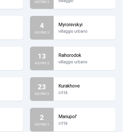
villaggio
AQI PM2.5
4
Myronivskyi
villaggio urbano
AQI PM2.5
13
Raihorodok
villaggio urbano
AQI PM2.5
23
Kurakhove
città
AQI PM2.5
2
Mariupol'
città
AQI PM2.5