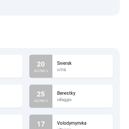
20
Siversk
città
AQI PM2.5
25
Berestky
villaggio
AQI PM2.5
17
Volodymyrivka