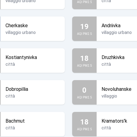
villaggio urbano
città
AQI PM2.5
19
Cherkaske
Andriivka
villaggio urbano
villaggio urbano
AQI PM2.5
18
Kostiantynivka
Druzhkivka
città
città
AQI PM2.5
0
Dobropillia
Novoluhanske
città
villaggio
AQI PM2.5
18
Bachmut
Kramators'k
città
città
AQI PM2.5