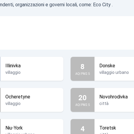
endenti, organizzazioni e governi locali, come:
Eco City
.
8
Illinivka
Donske
villaggio
villaggio urbano
AQI PM2.5
20
Ocheretyne
Novohrodivka
villaggio
città
AQI PM2.5
4
Niu-York
Toretsk