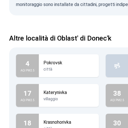
monitoraggio sono installate da cittadini, progetti indip
Altre località di Oblast' di Donec'k
4
Pokrovsk
città
AQI PM2.5
17
38
Katerynivka
villaggio
AQI PM2.5
AQI PM2.5
18
30
Krasnohorivka