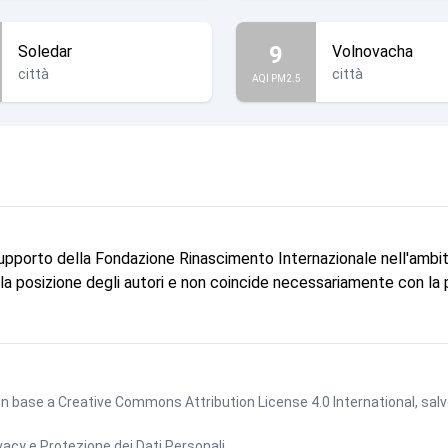
9
Soledar
Volnovacha
città
città
AQI PM2.5
supporto della Fondazione Rinascimento Internazionale nell'ambi
e la posizione degli autori e non coincide necessariamente con la
 in base a
Creative Commons Attribution License 4.0 International
, sal
vacy e Protezione dei Dati Personali