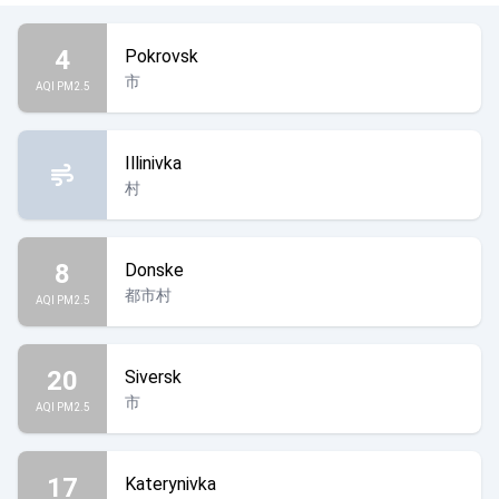
4
Pokrovsk
市
AQI PM2.5
Illinivka
村
8
Donske
都市村
AQI PM2.5
20
Siversk
市
AQI PM2.5
17
Katerynivka