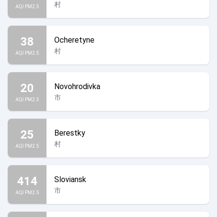
村
AQI PM2.5
38
Ocheretyne
村
AQI PM2.5
20
Novohrodivka
市
AQI PM2.5
25
Berestky
村
AQI PM2.5
414
Sloviansk
市
AQI PM2.5