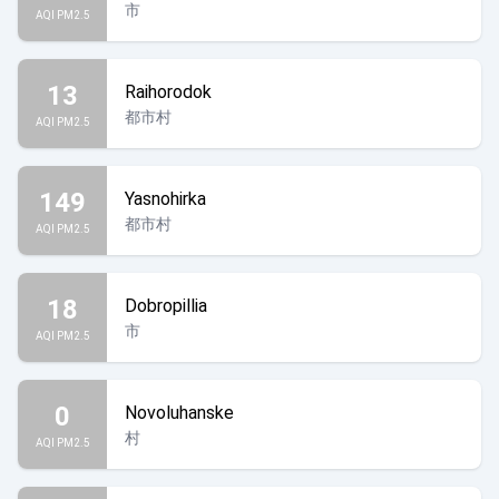
市
AQI PM2.5
13
Raihorodok
都市村
AQI PM2.5
149
Yasnohirka
都市村
AQI PM2.5
18
Dobropillia
市
AQI PM2.5
0
Novoluhanske
村
AQI PM2.5