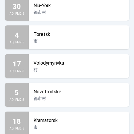
30
Niu-York
都市村
AQI PM2.5
4
Toretsk
市
AQI PM2.5
17
Volodymyrivka
村
AQI PM2.5
5
Novotroitske
都市村
AQI PM2.5
18
Kramatorsk
市
AQI PM2.5