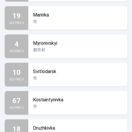
19
Marinka
市
AQI PM2.5
4
Myronivskyi
都市村
AQI PM2.5
10
Svitlodarsk
市
AQI PM2.5
67
Kostiantynivka
市
AQI PM2.5
18
Druzhkivka