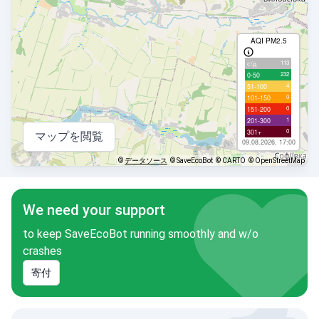
AQI PM2.5
113
с/д
232
0-50
4
51-100
0
101-150
0
151-200
1
201-300
0
301+
マップを閲覧
09.08.2026, 17:00
©
データソース
© SaveEcoBot
© CARTO
© OpenStreetMap
We need your support
to keep SaveEcoBot running smoothly and w/o
crashes
寄付