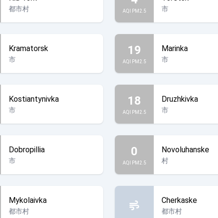
都市村
市
AQI PM2.5
19
Kramatorsk
Marinka
市
市
AQI PM2.5
18
Kostiantynivka
Druzhkivka
市
市
AQI PM2.5
0
Dobropillia
Novoluhanske
市
村
AQI PM2.5
Mykolaivka
Cherkaske
都市村
都市村