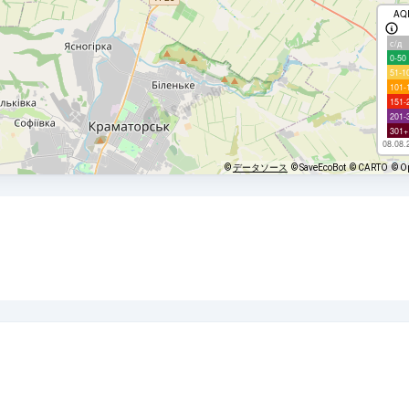
AQ
с/д
0-50
51-1
101-
151-
201-
301+
08.08.
©
データソース
© SaveEcoBot
© CARTO
© O