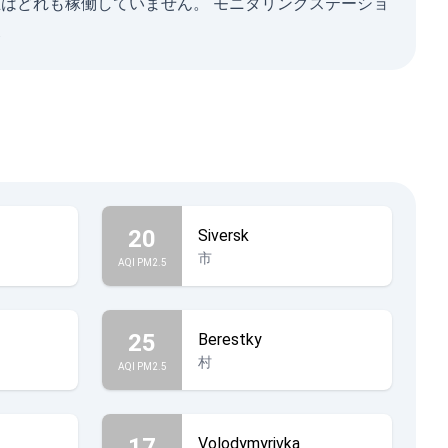
ら現在はどれも稼働していません。 モニタリングステーショ
.
20
Siversk
市
AQI PM2.5
25
Berestky
村
AQI PM2.5
17
Volodymyrivka