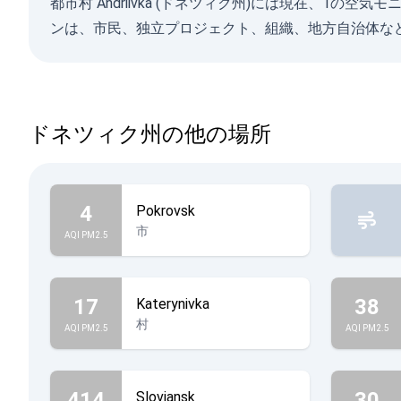
都市村 Andriivka (ドネツィク州)には現在、
ンは、市民、独立プロジェクト、組織、地方自治体な
ドネツィク州の他の場所
4
Pokrovsk
市
AQI PM2.5
17
38
Katerynivka
村
AQI PM2.5
AQI PM2.5
414
30
Sloviansk