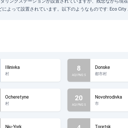
1の空気モニタリングステーションが設置されていますが、残念なが
どによって設置されています。以下のようなものです:
Eco City
8
Illinivka
Donske
村
都市村
AQI PM2.5
20
Ocheretyne
Novohrodivka
村
市
AQI PM2.5
4
Niu-York
Toretsk