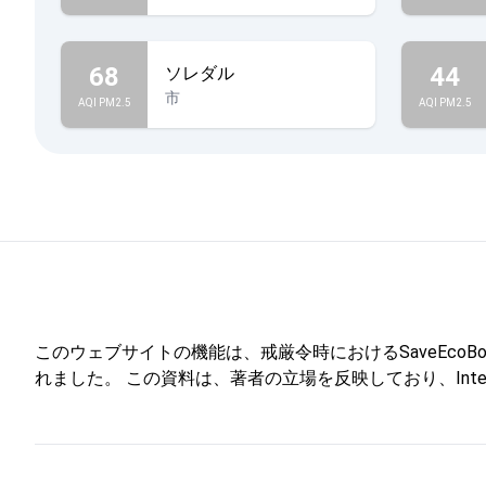
68
44
ソレダル
市
AQI PM2.5
AQI PM2.5
このウェブサイトの機能は、戒厳令時におけるSaveEcoBotを通
れました。 この資料は、著者の立場を反映しており、Internati