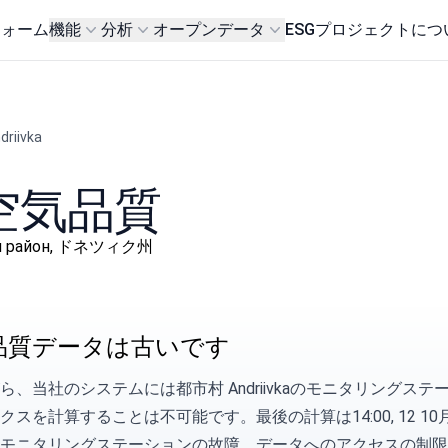
フォーム
機能
分析
オープンデータ
ESG
プロジェクトにつ
riivka
aの空気品質
ський район, ドネツィク州
品質データは古いです
ら、当社のシステムには都市村 Andriivkaのモニタリング
スを計算することは不可能です。最後の計算は14:00, 12 10月 
モニタリングステーションの故障、データへのアクセスの制限