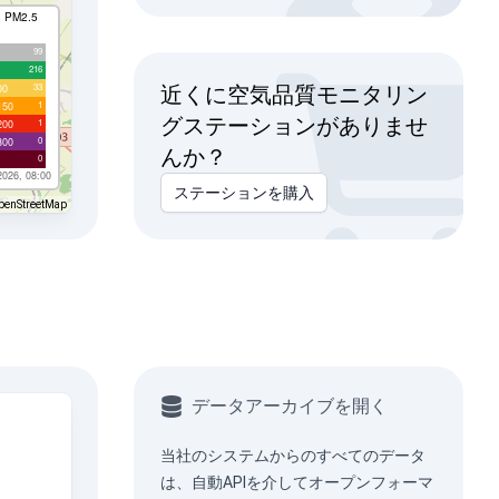
I PM2.5
99
216
33
00
近くに空気品質モニタリン
1
150
グステーションがありませ
1
200
0
300
んか？
0
2026, 08:00
ステーションを購入
penStreetMap
データアーカイブを開く
当社のシステムからのすべてのデータ
は、
自動API
を介してオープンフォーマ