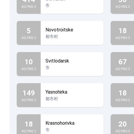
市
AQI PM2.5
AQI PM2.5
5
18
Novotroitske
都市村
AQI PM2.5
AQI PM2.5
10
67
Svitlodarsk
市
AQI PM2.5
AQI PM2.5
149
18
Yasnohirka
都市村
AQI PM2.5
AQI PM2.5
18
20
Krasnohorivka
市
AQI PM2.5
AQI PM2.5