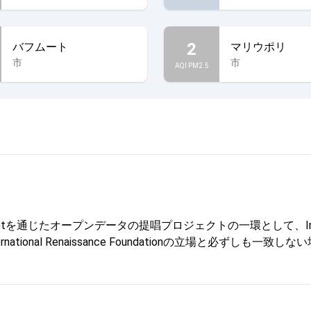
2
バフムート
マリウポリ
市
市
AQI PM2.5
じたオープンデータの提唱プロジェクトの一環として、Internationa
onal Renaissance Foundationの立場と必ずしも一致