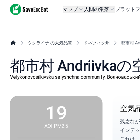
SaveEcoBot
マップ
人間の集落
プラット
ウクライナ の大気品質
ドネツィク州
都市村 And
都市村 Andriivk
Velykonovosilkivska selyshchna community, Волнова
19
空気
残念なが
AQI PM2.5
インデック
これは、