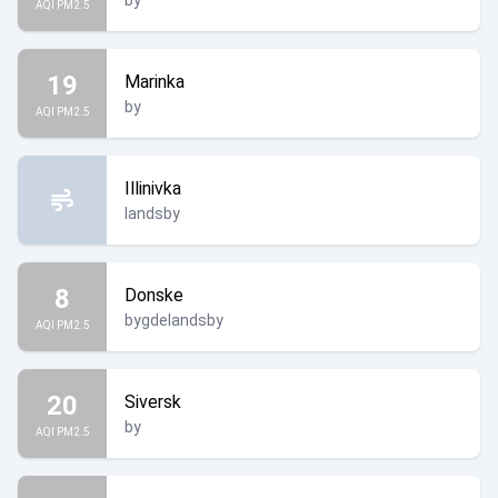
by
AQI PM2.5
19
Marinka
by
AQI PM2.5
Illinivka
landsby
8
Donske
bygdelandsby
AQI PM2.5
20
Siversk
by
AQI PM2.5