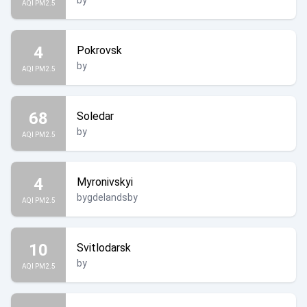
by
AQI PM2.5
4
Pokrovsk
by
AQI PM2.5
68
Soledar
by
AQI PM2.5
4
Myronivskyi
bygdelandsby
AQI PM2.5
10
Svitlodarsk
by
AQI PM2.5