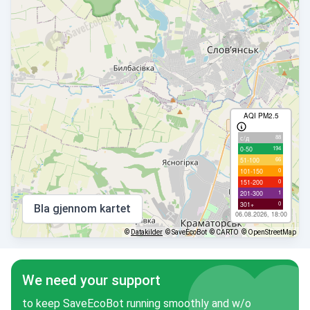
AQI PM2.5
88
с/д
194
0-50
66
51-100
0
101-150
0
151-200
1
201-300
0
301+
Bla gjennom kartet
06.08.2026, 18:00
©
Datakilder
© SaveEcoBot
© CARTO
© OpenStreetMap
We need your support
to keep SaveEcoBot running smoothly and w/o