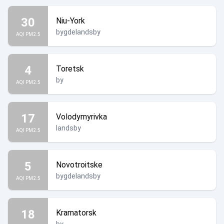
30
Niu-York
bygdelandsby
AQI PM2.5
4
Toretsk
by
AQI PM2.5
17
Volodymyrivka
landsby
AQI PM2.5
5
Novotroitske
bygdelandsby
AQI PM2.5
18
Kramatorsk