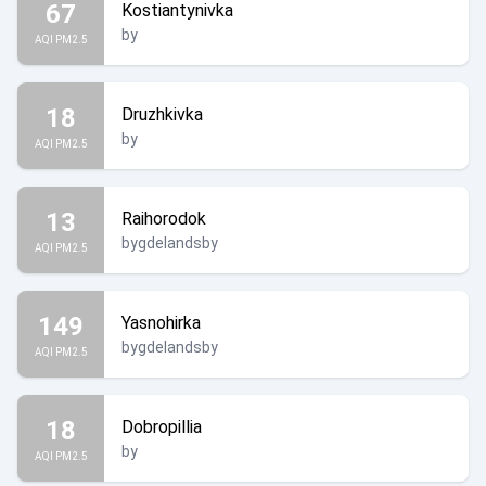
67
Kostiantynivka
by
AQI PM2.5
18
Druzhkivka
by
AQI PM2.5
13
Raihorodok
bygdelandsby
AQI PM2.5
149
Yasnohirka
bygdelandsby
AQI PM2.5
18
Dobropillia
by
AQI PM2.5