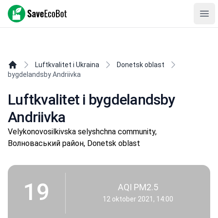
SaveEcoBot
Ope
Luftkvalitet i Ukraina
Donetsk oblast
bygdelandsby Andriivka
Luftkvalitet i bygdelandsby
Andriivka
Velykonovosilkivska selyshchna community,
Волноваський район, Donetsk oblast
19
AQI PM2.5
12 oktober 2021, 14:00