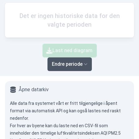
Det er ingen historiske data for den
valgte perioden
Last ned diagram
Endre periode
Åpne datarkiv
Alle data fra systemet vårt er fritt tilgjengelige i åpent
format via
automatisk API
og kan også lastes ned raskt
nedenfor.
For hver av byene kan du laste ned en CSV-fil som
inneholder den timelige luftkvalitetsindeksen AQI PM2.5