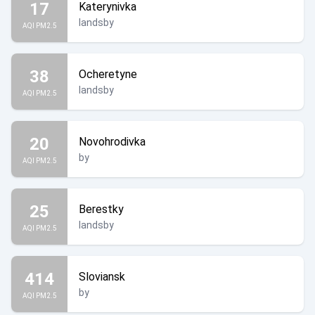
17
Katerynivka
landsby
AQI PM2.5
38
Ocheretyne
landsby
AQI PM2.5
20
Novohrodivka
by
AQI PM2.5
25
Berestky
landsby
AQI PM2.5
414
Sloviansk
by
AQI PM2.5