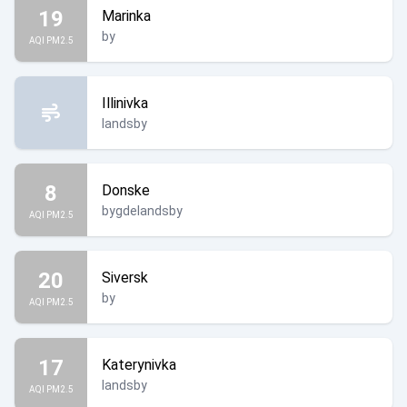
19
Marinka
by
AQI PM2.5
Illinivka
landsby
8
Donske
bygdelandsby
AQI PM2.5
20
Siversk
by
AQI PM2.5
17
Katerynivka
landsby
AQI PM2.5