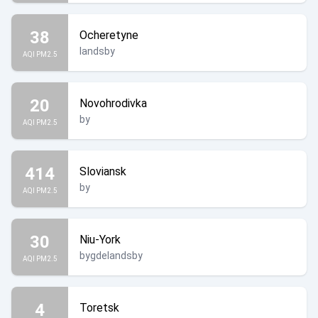
38
Ocheretyne
landsby
AQI PM2.5
20
Novohrodivka
by
AQI PM2.5
414
Sloviansk
by
AQI PM2.5
30
Niu-York
bygdelandsby
AQI PM2.5
4
Toretsk