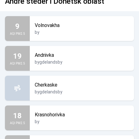
Andre steder i Donetsk oblast
9
Volnovakha
by
AQI PM2.5
19
Andriivka
bygdelandsby
AQI PM2.5
Cherkaske
bygdelandsby
18
Krasnohorivka
by
AQI PM2.5