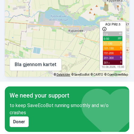
AQI PM2.5
89
с/д
257
0-50
4
51-100
0
101-150
0
151-200
0
201-300
0
301+
Bla gjennom kartet
10.08.2026, 15:00
©
Datakilder
© SaveEcoBot
© CARTO
© OpenStreetMap
We need your support
to keep SaveEcoBot running smoothly and w/o
crashes
Doner