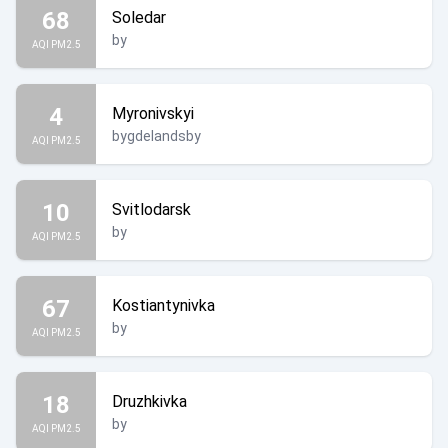
68
Soledar
by
AQI PM2.5
4
Myronivskyi
bygdelandsby
AQI PM2.5
10
Svitlodarsk
by
AQI PM2.5
67
Kostiantynivka
by
AQI PM2.5
18
Druzhkivka
by
AQI PM2.5