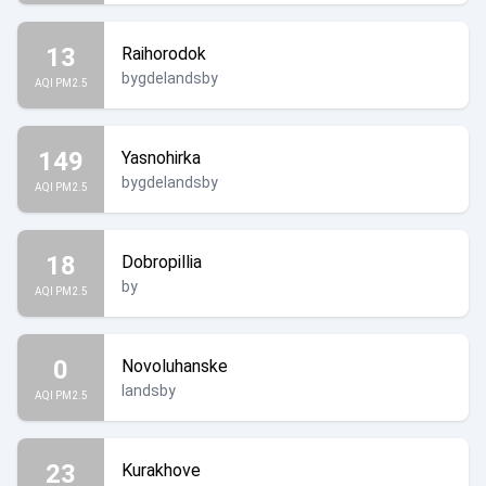
13
Raihorodok
bygdelandsby
AQI PM2.5
149
Yasnohirka
bygdelandsby
AQI PM2.5
18
Dobropillia
by
AQI PM2.5
0
Novoluhanske
landsby
AQI PM2.5
23
Kurakhove