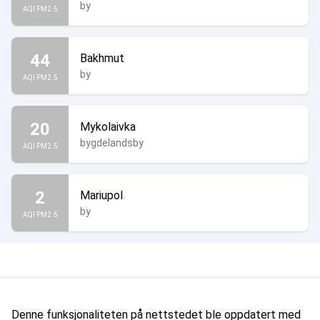
by
AQI PM2.5
44
Bakhmut
by
AQI PM2.5
20
Mykolaivka
bygdelandsby
AQI PM2.5
2
Mariupol
by
AQI PM2.5
Denne funksjonaliteten på nettstedet ble oppdatert med