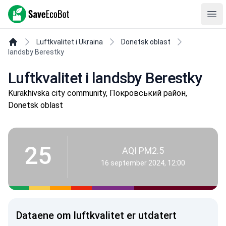
SaveEcoBot
Ope
Luftkvalitet i Ukraina
Donetsk oblast
landsby Berestky
Luftkvalitet i landsby Berestky
Kurakhivska city community, Покровський район,
Donetsk oblast
25
AQI PM2.5
16 september 2024, 12:00
Dataene om luftkvalitet er utdatert