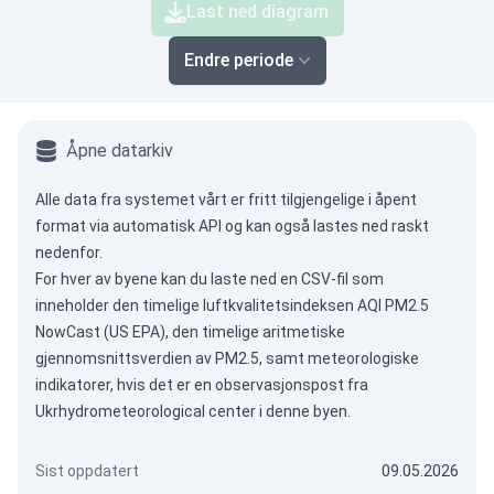
Last ned diagram
Endre periode
Åpne datarkiv
Alle data fra systemet vårt er fritt tilgjengelige i åpent
format via
automatisk API
og kan også lastes ned raskt
nedenfor.
For hver av byene kan du laste ned en CSV-fil som
inneholder den timelige luftkvalitetsindeksen AQI PM2.5
NowCast (US EPA), den timelige aritmetiske
gjennomsnittsverdien av PM2.5, samt meteorologiske
indikatorer, hvis det er en observasjonspost fra
Ukrhydrometeorological center i denne byen.
Sist oppdatert
09.05.2026