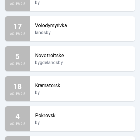
by
AQI PM2.5
17
Volodymyrivka
landsby
AQI PM2.5
5
Novotroitske
bygdelandsby
AQI PM2.5
18
Kramatorsk
by
AQI PM2.5
4
Pokrovsk
by
AQI PM2.5