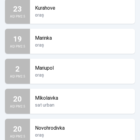
23
Kurahove
oraș
AQI PM2.5
19
Marinka
oraș
AQI PM2.5
2
Mariupol
oraș
AQI PM2.5
20
Mîkolaivka
sat urban
AQI PM2.5
20
Novohrodivka
oraș
AQI PM2.5