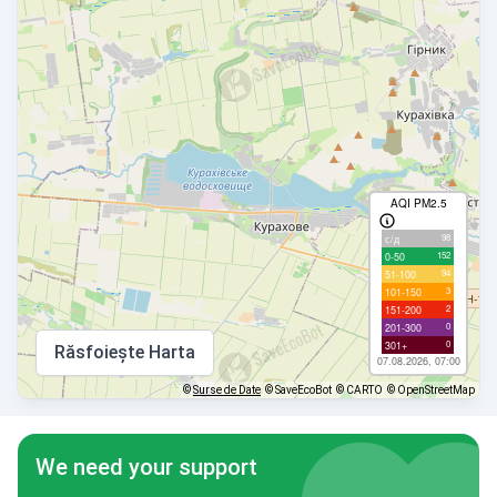
AQI PM2.5
98
с/д
152
0-50
94
51-100
3
101-150
2
151-200
0
201-300
0
301+
Răsfoiește Harta
07.08.2026, 07:00
©
Surse de Date
© SaveEcoBot
© CARTO
© OpenStreetMap
We need your support