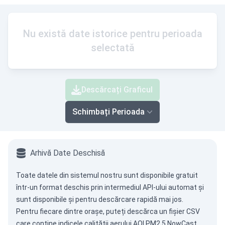
Nu există date istorice pentru perioada
selectată
Descărcați Graficul
Schimbați Perioada
Arhivă Date Deschisă
Toate datele din sistemul nostru sunt disponibile gratuit
într-un format deschis prin intermediul
API-ului automat
și
sunt disponibile și pentru descărcare rapidă mai jos.
Pentru fiecare dintre orașe, puteți descărca un fișier CSV
care conține indicele calității aerului AQI PM2.5 NowCast