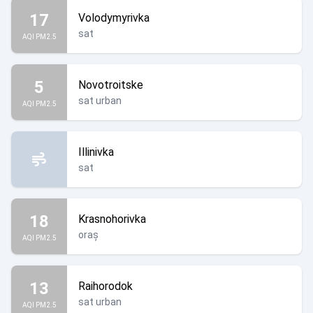
17
Volodymyrivka
sat
AQI PM2.5
5
Novotroitske
sat urban
AQI PM2.5
Illinivka
sat
18
Krasnohorivka
oraș
AQI PM2.5
13
Raihorodok
sat urban
AQI PM2.5