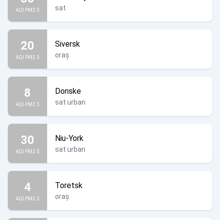
sat
AQI PM2.5
20
Siversk
oraș
AQI PM2.5
8
Donske
sat urban
AQI PM2.5
30
Niu-York
sat urban
AQI PM2.5
4
Toretsk
oraș
AQI PM2.5