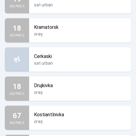
sat urban
AQI PM2.5
18
Kramatorsk
oraș
AQI PM2.5
Cerkaski
sat urban
18
Drujkivka
oraș
AQI PM2.5
67
Kostiantînivka
oraș
AQI PM2.5