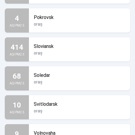
4
Pokrovsk
oraș
AQI PM2.5
414
Sloviansk
oraș
AQI PM2.5
68
Soledar
oraș
AQI PM2.5
10
Svitlodarsk
oraș
AQI PM2.5
9
Volnovaha