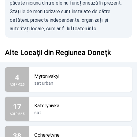
păcate niciuna dintre ele nu funcționează în prezent.
Stațiile de monitorizare sunt instalate de către
cetățeni, proiecte independente, organizații și
autorități locale, cum ar fi:
luftdaten.info
.
Alte Locații din Regiunea Donețk
4
Myronivskyi
sat urban
AQI PM2.5
17
Katerynivka
sat
AQI PM2.5
38
Ocheretyne