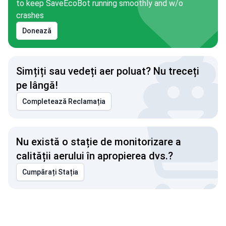
to keep SaveEcoBot running smoothly and w/o
crashes
Donează
Simțiți sau vedeți aer poluat? Nu treceți
pe lângă!
Completează Reclamația
Nu există o stație de monitorizare a
calității aerului în apropierea dvs.?
Cumpărați Stația