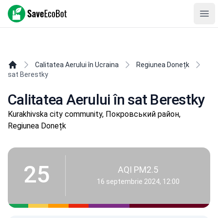
SaveEcoBot
Ope
Calitatea Aerului în Ucraina
Regiunea Donețk
sat Berestky
Calitatea Aerului în sat Berestky
Kurakhivska city community, Покровський район,
Regiunea Donețk
25
AQI PM2.5
16 septembrie 2024, 12:00