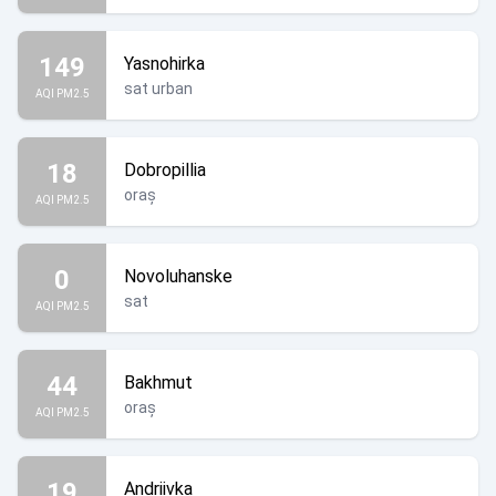
149
Yasnohirka
sat urban
AQI PM2.5
18
Dobropillia
oraș
AQI PM2.5
0
Novoluhanske
sat
AQI PM2.5
44
Bakhmut
oraș
AQI PM2.5
19
Andriivka