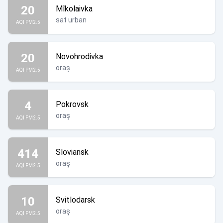
20
Mîkolaivka
sat urban
AQI PM2.5
20
Novohrodivka
oraș
AQI PM2.5
4
Pokrovsk
oraș
AQI PM2.5
414
Sloviansk
oraș
AQI PM2.5
10
Svitlodarsk
oraș
AQI PM2.5