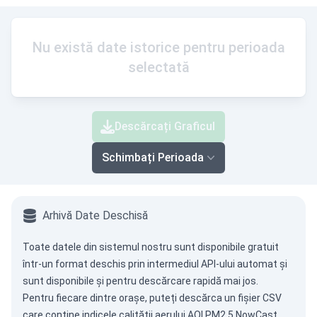
Nu există date istorice pentru perioada
selectată
Descărcați Graficul
Schimbați Perioada
Arhivă Date Deschisă
Toate datele din sistemul nostru sunt disponibile gratuit
într-un format deschis prin intermediul
API-ului automat
și
sunt disponibile și pentru descărcare rapidă mai jos.
Pentru fiecare dintre orașe, puteți descărca un fișier CSV
care conține indicele calității aerului AQI PM2.5 NowCast