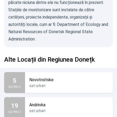
păcate niciuna dintre ele nu funcționează în prezent.
Stațiile de monitorizare sunt instalate de către
cetățeni, proiecte independente, organizații și
autorități locale, cum ar fi:
Department of Ecology and
Natural Resources of Donetsk Regional State
Administration
.
Alte Locații din Regiunea Donețk
5
Novotroitske
sat urban
AQI PM2.5
19
Andriivka
sat urban
AQI PM2.5