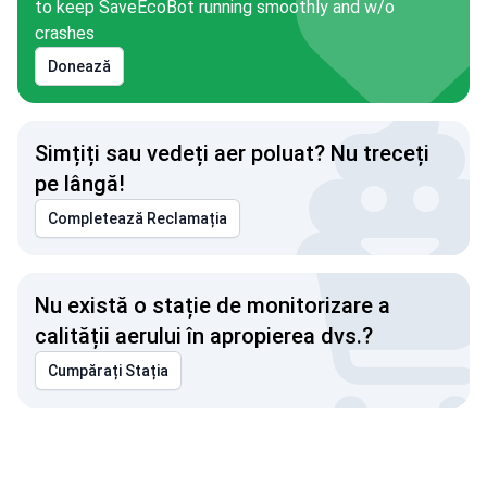
to keep SaveEcoBot running smoothly and w/o
crashes
Donează
Simțiți sau vedeți aer poluat? Nu treceți
pe lângă!
Completează Reclamația
Nu există o stație de monitorizare a
calității aerului în apropierea dvs.?
Cumpărați Stația