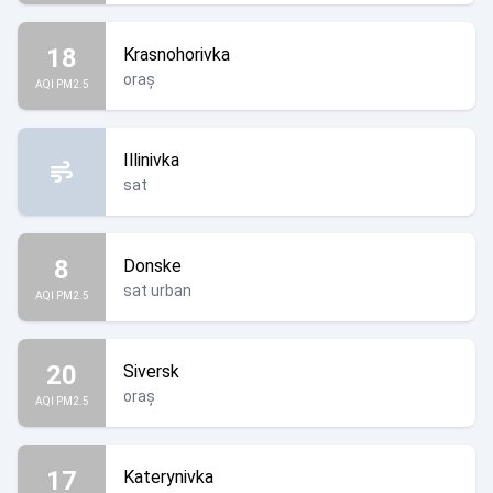
18
Krasnohorivka
oraș
AQI PM2.5
Illinivka
sat
8
Donske
sat urban
AQI PM2.5
20
Siversk
oraș
AQI PM2.5
17
Katerynivka