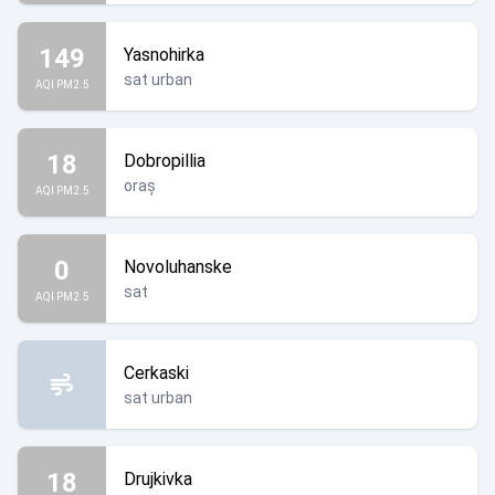
149
Yasnohirka
sat urban
AQI PM2.5
18
Dobropillia
oraș
AQI PM2.5
0
Novoluhanske
sat
AQI PM2.5
Cerkaski
sat urban
18
Drujkivka