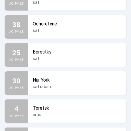
sat
AQI PM2.5
38
Ocheretyne
sat
AQI PM2.5
25
Berestky
sat
AQI PM2.5
30
Niu-York
sat urban
AQI PM2.5
4
Toretsk
oraș
AQI PM2.5