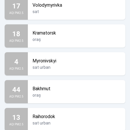
17
Volodymyrivka
sat
AQI PM2.5
18
Kramatorsk
oraș
AQI PM2.5
4
Myronivskyi
sat urban
AQI PM2.5
44
Bakhmut
oraș
AQI PM2.5
13
Raihorodok
sat urban
AQI PM2.5