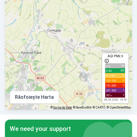
AQI PM2.5
109
с/д
229
0-50
11
51-100
0
101-150
0
151-200
1
201-300
0
301+
Răsfoiește Harta
08.08.2026, 18:00
©
Surse de Date
© SaveEcoBot
© CARTO
© OpenStreetMap
We need your support