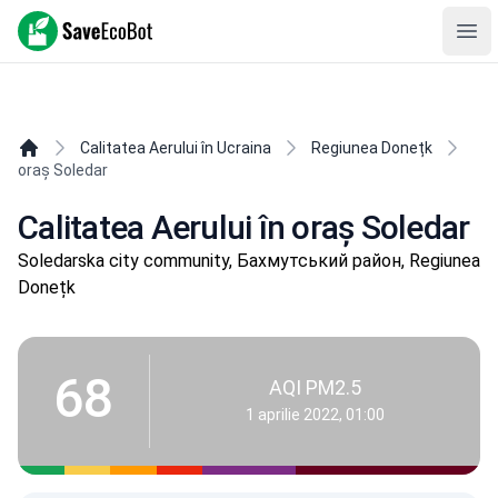
SaveEcoBot
Ope
Calitatea Aerului în Ucraina
Regiunea Donețk
oraș Soledar
Calitatea Aerului în oraș Soledar
Soledarska city community, Бахмутський район, Regiunea
Donețk
68
AQI PM2.5
1 aprilie 2022, 01:00