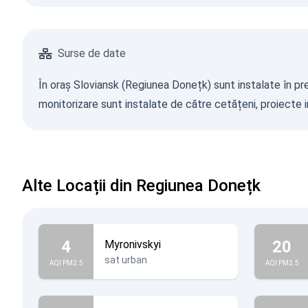
Surse de date
În oraș Sloviansk (Regiunea Donețk) sunt instalate în pre
monitorizare sunt instalate de către cetățeni, proiecte in
Alte Locații din Regiunea Donețk
4
20
Myronivskyi
sat urban
AQI PM2.5
AQI PM2.5