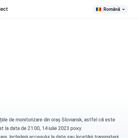
iect
Română
iile de monitorizare din oraș Sloviansk, astfel că este
uat la data de 21:00, 14 iulie 2023 року.
e, închiderii accesului la date sau încetării transmiterii