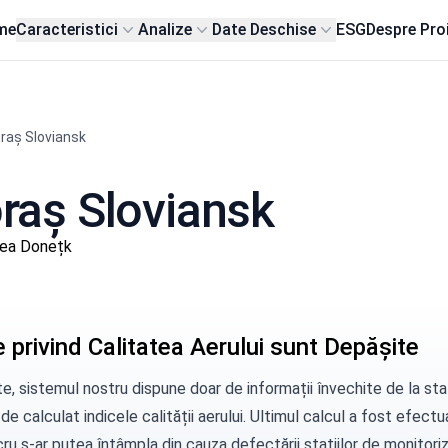
me
Caracteristici
Analize
Date Deschise
ESG
Despre Pro
raș Sloviansk
oraș Sloviansk
nea Donețk
 privind Calitatea Aerului sunt Depășite
e, sistemul nostru dispune doar de informații învechite de la staț
 de calculat indicele calității aerului. Ultimul calcul a fost efect
ru s-ar putea întâmpla din cauza defectării stațiilor de monitorizar