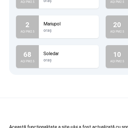
oraș
AQI PM2.5
AQI PM2.5
2
20
Mariupol
oraș
AQI PM2.5
AQI PM2.5
68
10
Soledar
oraș
AQI PM2.5
AQI PM2.5
Această funcționalitate a site-ului a fost actualizată cu sp