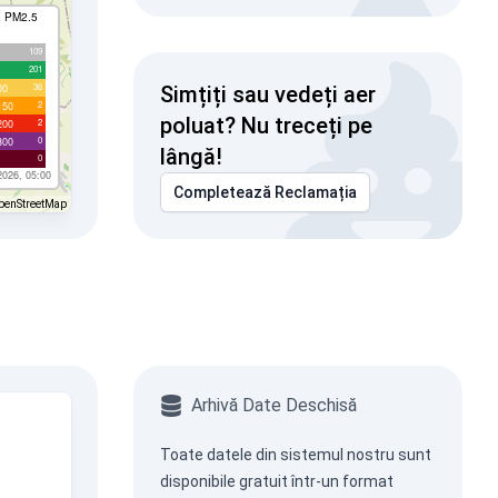
I PM2.5
109
201
36
00
Simțiți sau vedeți aer
2
150
poluat? Nu treceți pe
2
200
0
300
lângă!
0
2026, 05:00
Completează Reclamația
penStreetMap
Arhivă Date Deschisă
Toate datele din sistemul nostru sunt
disponibile gratuit într-un format