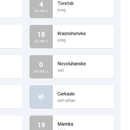
4
Toretsk
oraș
AQI PM2.5
18
Krasnohorivka
oraș
AQI PM2.5
0
Novoluhanske
sat
AQI PM2.5
Cerkaski
sat urban
19
Marinka