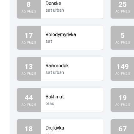
8
25
Donske
sat urban
AQI PM2.5
AQI PM2.5
17
5
Volodymyrivka
sat
AQI PM2.5
AQI PM2.5
13
149
Raihorodok
sat urban
AQI PM2.5
AQI PM2.5
44
19
Bakhmut
oraș
AQI PM2.5
AQI PM2.5
18
67
Drujkivka