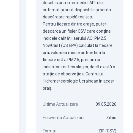
deschis prin intermediul
API-ului
automat
și sunt disponibile și pentru
descărcare rapidă mai jos.
Pentru fiecare dintre orașe, puteți
descărca un fișier CSV care conține
indicele calității aerului AQI PM2.5
NowCast (US EPA) calculat la fiecare
oră, valoarea medie aritmetică la
fiecare oră a PM2.5, precum și
indicatori meteorologici, dacă există o
stație de observație a Centrului
Hidrometeorologic Ucrainean în acest
oraș.
Ultima Actualizare
09.05.2026
Frecvența Actualizării
Zilnic
Format
ZIP (CSV)