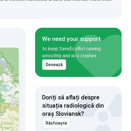
We need your support
to keep SaveEcoBot running
smoothly and w/o crashes
Donează
Doriți să aflați despre
situația radiologică din
oraș Sloviansk?
Răsfoiește