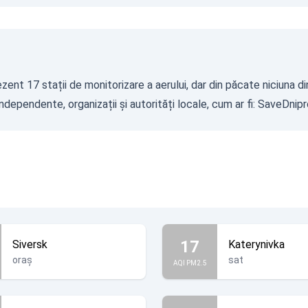
zent 17 stații de monitorizare a aerului, dar din păcate niciuna di
dependente, organizații și autorități locale, cum ar fi:
SaveDnipr
17
Siversk
Katerynivka
oraș
sat
AQI PM2.5