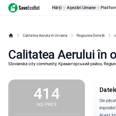
SaveEcoBot
Hărți
Așezări Umane
Platfor
Calitatea Aerului în Ucraina
Regiunea Donețk
o
Calitatea Aerului în 
Slovianska city community, Краматорський район, Regiu
414
Datele
Din păcat
AQI PM2.5
imposibil
Acest luc