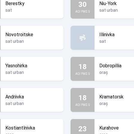
30
Berestky
Niu-York
sat
sat urban
AQI PM2.5
Novotroitske
Illinivka
sat urban
sat
18
Yasnohirka
Dobropillia
sat urban
oraș
AQI PM2.5
18
Andriivka
Kramatorsk
sat urban
oraș
AQI PM2.5
23
Kostiantînivka
Kurahove