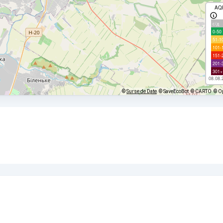
AQ
с/д
0-50
51-1
101-
151-
201-
301+
08.08.
©
Surse de Date
© SaveEcoBot
© CARTO
© O