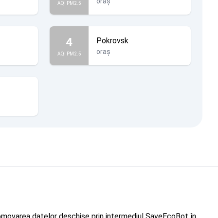
oraș
AQI PM2.5
4
Pokrovsk
oraș
AQI PM2.5
"Promovarea datelor deschise prin intermediul SaveEcoBot în