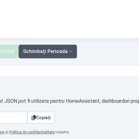
raficul
Schimbați Perioada
mat JSON pot fi utilizate pentru HomeAssistant, dashboarduri propr
Copiați
are
și
Politica de confidențialitate
noastre.