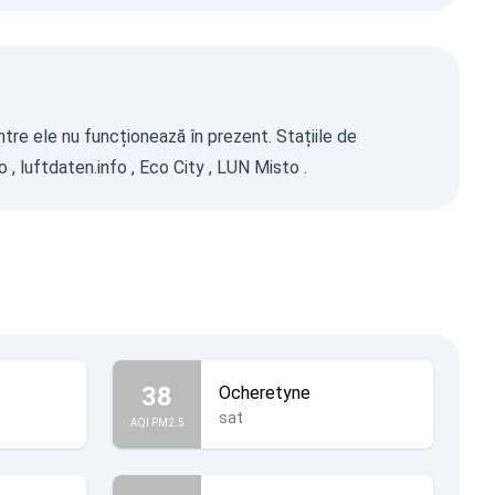
ntre ele nu funcționează în prezent. Stațiile de
o
,
luftdaten.info
,
Eco City
,
LUN Misto
.
38
Ocheretyne
sat
AQI PM2.5