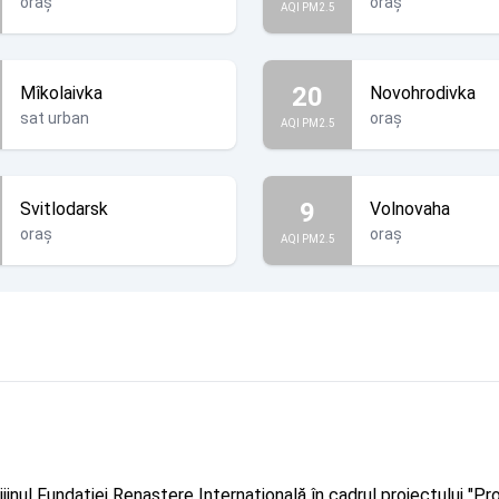
oraș
oraș
AQI PM2.5
20
Mîkolaivka
Novohrodivka
sat urban
oraș
AQI PM2.5
9
Svitlodarsk
Volnovaha
oraș
oraș
AQI PM2.5
rijinul Fundației Renaștere Internațională în cadrul proiectului 