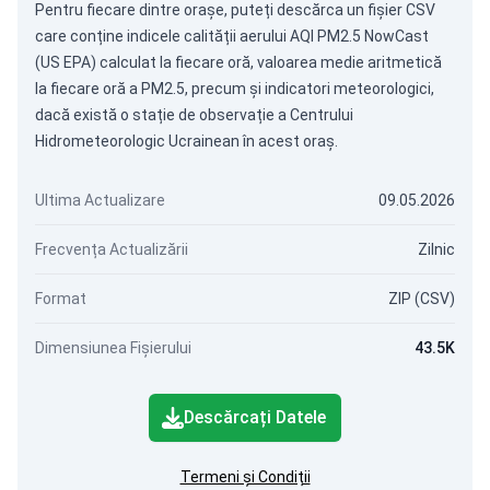
Pentru fiecare dintre orașe, puteți descărca un fișier CSV
care conține indicele calității aerului AQI PM2.5 NowCast
(US EPA) calculat la fiecare oră, valoarea medie aritmetică
la fiecare oră a PM2.5, precum și indicatori meteorologici,
dacă există o stație de observație a Centrului
Hidrometeorologic Ucrainean în acest oraș.
Ultima Actualizare
09.05.2026
Frecvența Actualizării
Zilnic
Format
ZIP (CSV)
Dimensiunea Fișierului
43.5K
Descărcați Datele
Termeni și Condiții