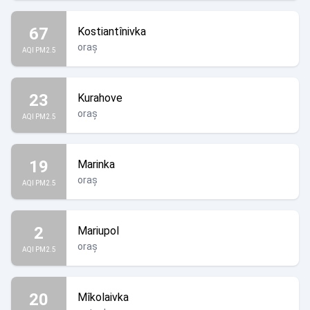
67
Kostiantînivka
oraș
AQI PM2.5
23
Kurahove
oraș
AQI PM2.5
19
Marinka
oraș
AQI PM2.5
2
Mariupol
oraș
AQI PM2.5
20
Mîkolaivka