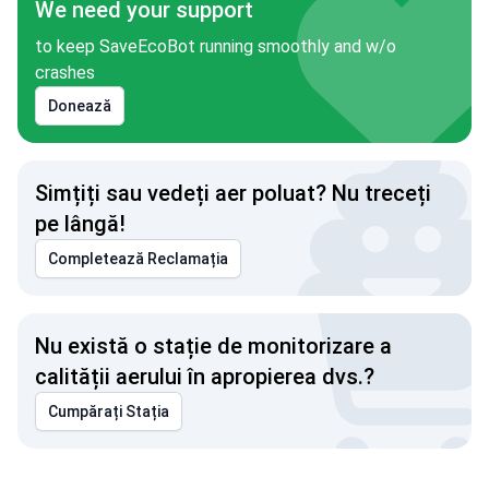
We need your support
to keep SaveEcoBot running smoothly and w/o
crashes
Donează
Simțiți sau vedeți aer poluat? Nu treceți
pe lângă!
Completează Reclamația
Nu există o stație de monitorizare a
calității aerului în apropierea dvs.?
Cumpărați Stația