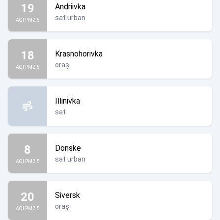
19
Andriivka
sat urban
AQI PM2.5
18
Krasnohorivka
oraș
AQI PM2.5
Illinivka
sat
8
Donske
sat urban
AQI PM2.5
20
Siversk
oraș
AQI PM2.5