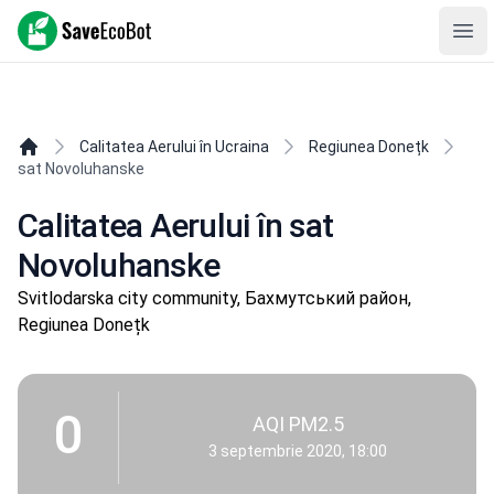
SaveEcoBot
Ope
Calitatea Aerului în Ucraina
Regiunea Donețk
sat Novoluhanske
Calitatea Aerului în sat
Novoluhanske
Svitlodarska city community, Бахмутський район,
Regiunea Donețk
0
AQI PM2.5
3 septembrie 2020, 18:00