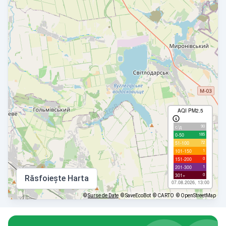
AQI PM2.5
90
с/д
185
0-50
72
51-100
1
101-150
0
151-200
1
201-300
0
301+
Răsfoiește Harta
07.08.2026, 13:00
©
Surse de Date
© SaveEcoBot
© CARTO
© OpenStreetMap