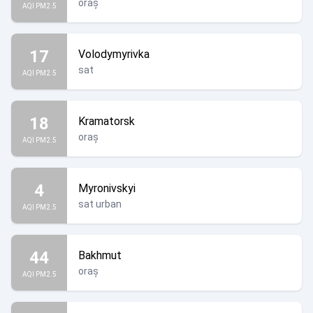
oraș
AQI PM2.5
17
Volodymyrivka
sat
AQI PM2.5
18
Kramatorsk
oraș
AQI PM2.5
4
Myronivskyi
sat urban
AQI PM2.5
44
Bakhmut
oraș
AQI PM2.5