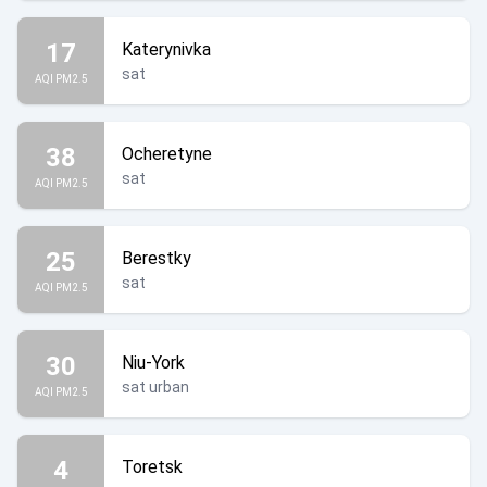
17
Katerynivka
sat
AQI PM2.5
38
Ocheretyne
sat
AQI PM2.5
25
Berestky
sat
AQI PM2.5
30
Niu-York
sat urban
AQI PM2.5
4
Toretsk