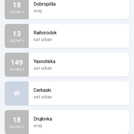
18
Dobropillia
oraș
AQI PM2.5
13
Raihorodok
sat urban
AQI PM2.5
149
Yasnohirka
sat urban
AQI PM2.5
Cerkaski
sat urban
18
Drujkivka
oraș
AQI PM2.5