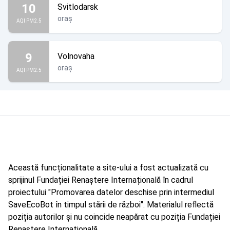
10
Svitlodarsk
oraș
AQI PM2.5
9
Volnovaha
oraș
AQI PM2.5
Această funcționalitate a site-ului a fost actualizată cu
sprijinul Fundației Renaștere Internațională în cadrul
proiectului "Promovarea datelor deschise prin intermediul
SaveEcoBot în timpul stării de război". Materialul reflectă
poziția autorilor și nu coincide neapărat cu poziția Fundației
Renaștere Internațională.