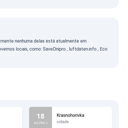
lizmente nenhuma delas está atualmente em
overnos locais, como:
SaveDnipro
,
luftdaten.info
,
Eco
18
Krasnohorivka
cidade
AQI PM2.5