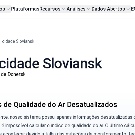
os
Plataformas
Recursos
Análises
Dados Abertos
E
cidade Sloviansk
cidade Sloviansk
t de Donetsk
 de Qualidade do Ar Desatualizados
ente, nosso sistema possui apenas informações desatualizadas
 é impossível calcular o índice de qualidade do ar. O último cálc
e acontecer devido a falha das estações de monitoramento, fe