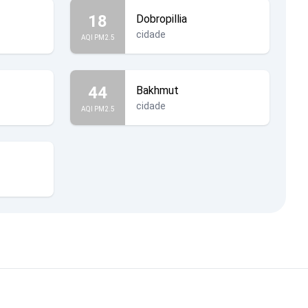
18
Dobropillia
cidade
AQI PM2.5
44
Bakhmut
cidade
AQI PM2.5