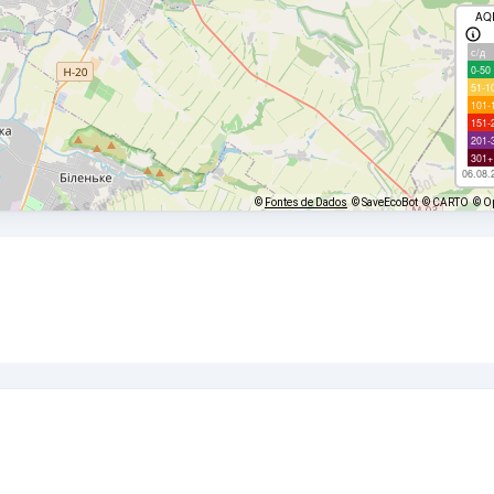
AQ
с/д
0-50
51-1
101-
151-
201-
301+
06.08.
©
Fontes de Dados
© SaveEcoBot
© CARTO
© O