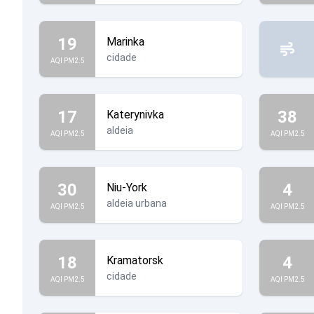
19
Marinka
cidade
AQI PM2.5
17
38
Katerynivka
aldeia
AQI PM2.5
AQI PM2.5
30
4
Niu-York
aldeia urbana
AQI PM2.5
AQI PM2.5
18
4
Kramatorsk
cidade
AQI PM2.5
AQI PM2.5