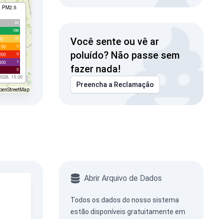
I PM2.5
84
188
76
00
Você sente ou vê ar
0
150
poluído? Não passe sem
0
200
1
300
fazer nada!
0
2026, 15:00
Preencha a Reclamação
penStreetMap
Abrir Arquivo de Dados
Todos os dados do nosso sistema
estão disponíveis gratuitamente em