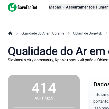
SaveEcoBot
Mapas
Assentamentos Human
Qualidade do Ar em Ucrânia
Oblast de Donetsk
Qualidade do Ar em 
Slovianska city community, Краматорський район, Oblas
414
Dados
Infelizm
AQI PM2.5
portanto,
Isso pod