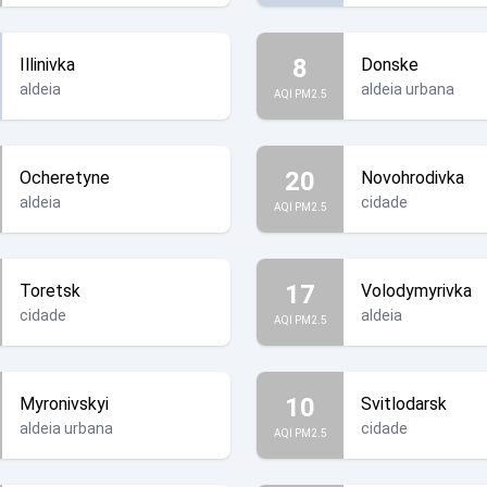
8
Illinivka
Donske
aldeia
aldeia urbana
AQI PM2.5
20
Ocheretyne
Novohrodivka
aldeia
cidade
AQI PM2.5
17
Toretsk
Volodymyrivka
cidade
aldeia
AQI PM2.5
10
Myronivskyi
Svitlodarsk
aldeia urbana
cidade
AQI PM2.5