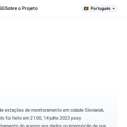
SG
Sobre o Projeto
Português
 de estações de monitoramento em cidade Sloviansk,
ulo foi feito em 21:00, 14 julho 2023 року.
chamento do acesso aos dados ou interrupção de sua