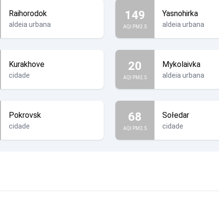
149
Raihorodok
Yasnohirka
aldeia urbana
aldeia urbana
AQI PM2.5
20
Kurakhove
Mykolaivka
cidade
aldeia urbana
AQI PM2.5
68
Pokrovsk
Sołedar
cidade
cidade
AQI PM2.5