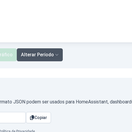
ráfico
Alterar Período
ormato JSON podem ser usados para HomeAssistant, dashboards p
Copiar
Política de Privacidade
.