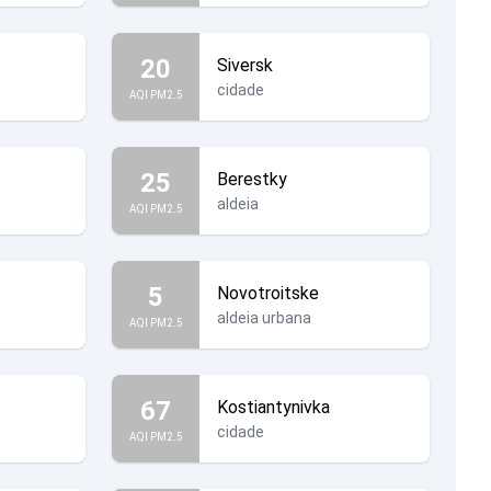
20
Siversk
cidade
AQI PM2.5
25
Berestky
aldeia
AQI PM2.5
5
Novotroitske
aldeia urbana
AQI PM2.5
67
Kostiantynivka
cidade
AQI PM2.5