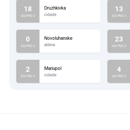
18
13
Druzhkivka
cidade
AQI PM2.5
AQI PM2.5
0
23
Novoluhanske
aldeia
AQI PM2.5
AQI PM2.5
2
4
Mariupol
cidade
AQI PM2.5
AQI PM2.5