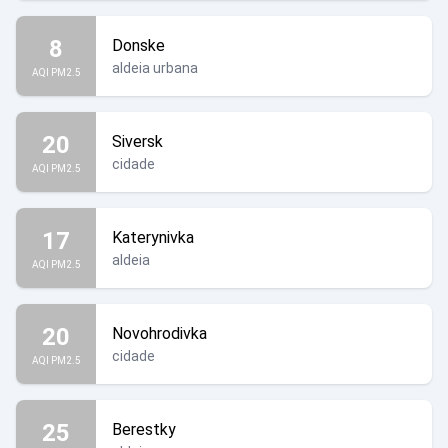
8
Donske
aldeia urbana
AQI PM2.5
20
Siversk
cidade
AQI PM2.5
17
Katerynivka
aldeia
AQI PM2.5
20
Novohrodivka
cidade
AQI PM2.5
25
Berestky