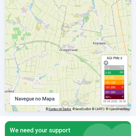
AQI PM2.5
112
с/д
230
0-50
7
51-100
0
101-150
0
151-200
1
201-300
0
301+
Navegue no Mapa
09.08.2026, 06:00
©
Fontes de Dados
© SaveEcoBot
© CARTO
© OpenStreetMap
We need your support