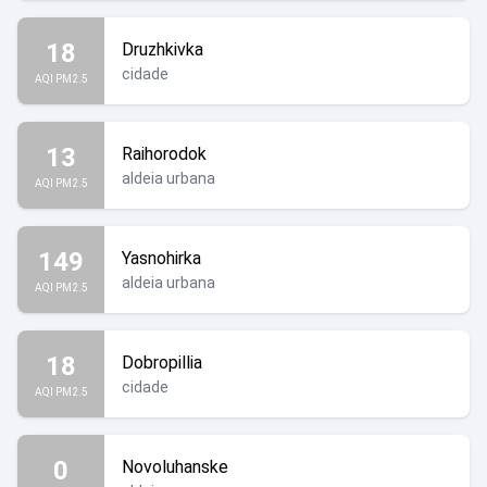
18
Druzhkivka
cidade
AQI PM2.5
13
Raihorodok
aldeia urbana
AQI PM2.5
149
Yasnohirka
aldeia urbana
AQI PM2.5
18
Dobropillia
cidade
AQI PM2.5
0
Novoluhanske