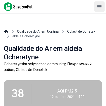
SaveEcoBot
Ope
Qualidade do Ar em Ucrânia
Oblast de Donetsk
aldeia Ocheretyne
Qualidade do Ar em aldeia
Ocheretyne
Ocheretynska selyshchna community, Покровський
район, Oblast de Donetsk
38
AQI PM2.5
12 outubro 2021, 14:00