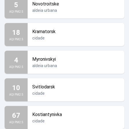
5
Novotroitske
aldeia urbana
AQI PM2.5
18
Kramatorsk
cidade
AQI PM2.5
4
Myronivskyi
aldeia urbana
AQI PM2.5
10
Svitlodarsk
cidade
AQI PM2.5
67
Kostiantynivka
cidade
AQI PM2.5