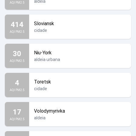
aldeia
AQI PM2.5
414
Sloviansk
cidade
AQI PM2.5
30
Niu-York
aldeia urbana
AQI PM2.5
4
Toretsk
cidade
AQI PM2.5
17
Volodymyrivka
aldeia
AQI PM2.5