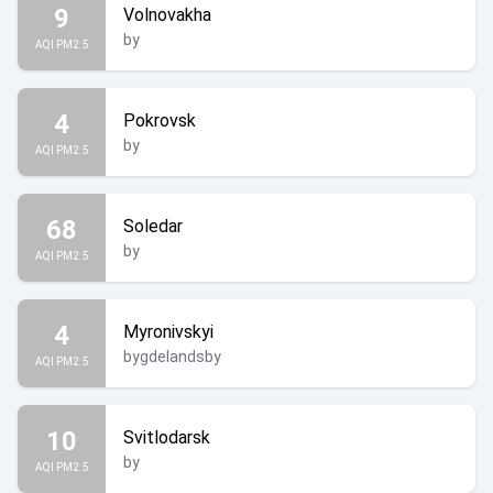
9
Volnovakha
by
AQI PM2.5
4
Pokrovsk
by
AQI PM2.5
68
Soledar
by
AQI PM2.5
4
Myronivskyi
bygdelandsby
AQI PM2.5
10
Svitlodarsk
by
AQI PM2.5