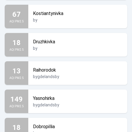
67
Kostiantynivka
by
AQI PM2.5
18
Druzhkivka
by
AQI PM2.5
13
Raihorodok
bygdelandsby
AQI PM2.5
149
Yasnohirka
bygdelandsby
AQI PM2.5
18
Dobropillia