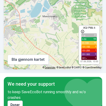
AQI PM2.5
87
с/д
166
0-50
92
51-100
3
101-150
1
151-200
0
201-300
0
301+
Bla gjennom kartet
07.08.2026, 10:00
©
Datakilder
© SaveEcoBot
© CARTO
© OpenStreetMap
We need your support
to keep SaveEcoBot running smoothly and w/o
crashes
Doner