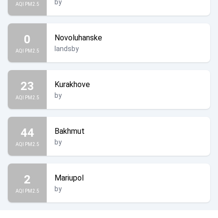
by
AQI PM2.5
0
Novoluhanske
landsby
AQI PM2.5
23
Kurakhove
by
AQI PM2.5
44
Bakhmut
by
AQI PM2.5
2
Mariupol
by
AQI PM2.5