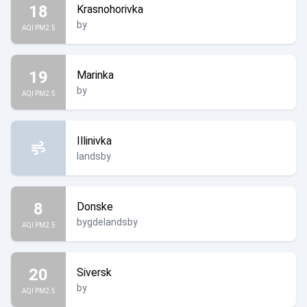
18
Krasnohorivka
by
AQI PM2.5
19
Marinka
by
AQI PM2.5
Illinivka
landsby
8
Donske
bygdelandsby
AQI PM2.5
20
Siversk
by
AQI PM2.5