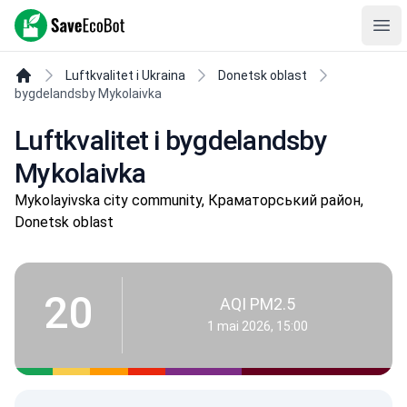
SaveEcoBot
Ope
Luftkvalitet i Ukraina
Donetsk oblast
bygdelandsby Mykolaivka
Luftkvalitet i bygdelandsby
Mykolaivka
Mykolayivska city community, Краматорський район,
Donetsk oblast
20
AQI PM2.5
1 mai 2026, 15:00