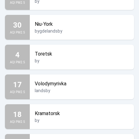
by
AQI PM2.5
30
Niu-York
bygdelandsby
AQI PM2.5
4
Toretsk
by
AQI PM2.5
17
Volodymyrivka
landsby
AQI PM2.5
18
Kramatorsk
by
AQI PM2.5