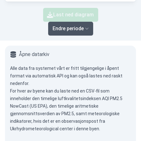
Last ned diagram
Endre periode
Åpne datarkiv
Alle data fra systemet vårt er fritt tilgjengelige i åpent
format via
automatisk API
og kan også lastes ned raskt
nedenfor.
For hver av byene kan du laste ned en CSV-fil som
inneholder den timelige luftkvalitetsindeksen AQI PM2.5
NowCast (US EPA), den timelige aritmetiske
gjennomsnittsverdien av PM2.5, samt meteorologiske
indikatorer, hvis det er en observasjonspost fra
Ukrhydrometeorological center i denne byen.