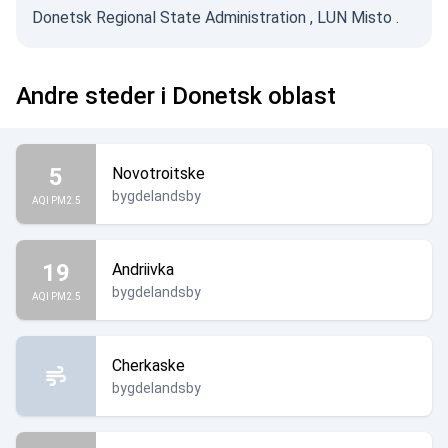
Donetsk Regional State Administration
,
LUN Misto
.
Andre steder i Donetsk oblast
5
Novotroitske
bygdelandsby
AQI PM2.5
19
Andriivka
bygdelandsby
AQI PM2.5
Cherkaske
bygdelandsby