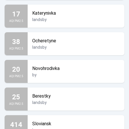
17
Katerynivka
landsby
AQI PM2.5
38
Ocheretyne
landsby
AQI PM2.5
20
Novohrodivka
by
AQI PM2.5
25
Berestky
landsby
AQI PM2.5
414
Sloviansk