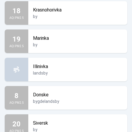
18
Krasnohorivka
by
AQI PM2.5
19
Marinka
by
AQI PM2.5
Illinivka
landsby
8
Donske
bygdelandsby
AQI PM2.5
20
Siversk
by
AQI PM2.5