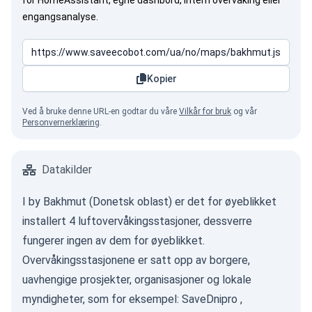
for HomeAssistant, egne dashbord, intern overvåking eller
engangsanalyse.
Kopier
Ved å bruke denne URL-en godtar du våre
Vilkår for bruk
og vår
Personvernerklæring
.
Datakilder
I by Bakhmut (Donetsk oblast) er det for øyeblikket
installert 4 luftovervåkingsstasjoner, dessverre
fungerer ingen av dem for øyeblikket.
Overvåkingsstasjonene er satt opp av borgere,
uavhengige prosjekter, organisasjoner og lokale
myndigheter, som for eksempel:
SaveDnipro
,