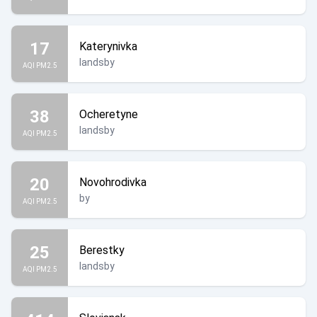
17
Katerynivka
landsby
AQI PM2.5
38
Ocheretyne
landsby
AQI PM2.5
20
Novohrodivka
by
AQI PM2.5
25
Berestky
landsby
AQI PM2.5