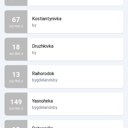
67
Kostiantynivka
by
AQI PM2.5
18
Druzhkivka
by
AQI PM2.5
13
Raihorodok
bygdelandsby
AQI PM2.5
149
Yasnohirka
bygdelandsby
AQI PM2.5