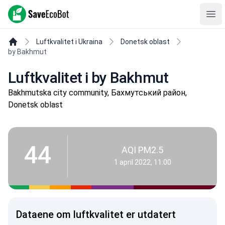
SaveEcoBot
Ope
Luftkvalitet i Ukraina
Donetsk oblast
by Bakhmut
Luftkvalitet i by Bakhmut
Bakhmutska city community, Бахмутський район,
Donetsk oblast
44
AQI PM2.5
1 april 2022, 11:00
Dataene om luftkvalitet er utdatert