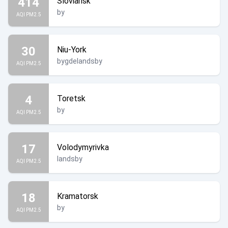
414
Sloviansk
by
AQI PM2.5
30
Niu-York
bygdelandsby
AQI PM2.5
4
Toretsk
by
AQI PM2.5
17
Volodymyrivka
landsby
AQI PM2.5
18
Kramatorsk
by
AQI PM2.5