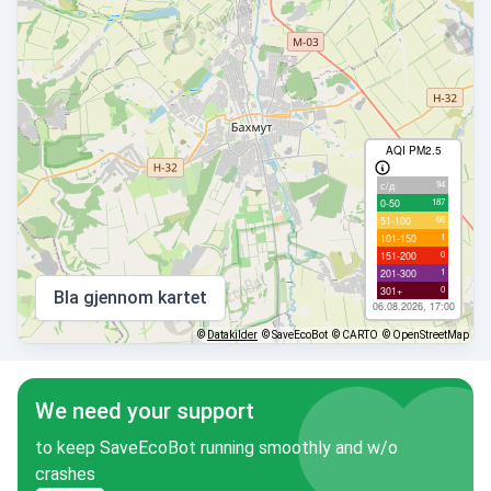
AQI PM2.5
94
с/д
187
0-50
66
51-100
1
101-150
0
151-200
1
201-300
0
301+
Bla gjennom kartet
06.08.2026, 17:00
©
Datakilder
© SaveEcoBot
© CARTO
© OpenStreetMap
We need your support
to keep SaveEcoBot running smoothly and w/o
crashes