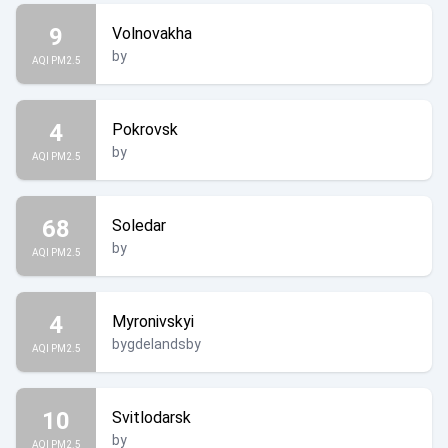
9
Volnovakha
by
AQI PM2.5
4
Pokrovsk
by
AQI PM2.5
68
Soledar
by
AQI PM2.5
4
Myronivskyi
bygdelandsby
AQI PM2.5
10
Svitlodarsk
by
AQI PM2.5