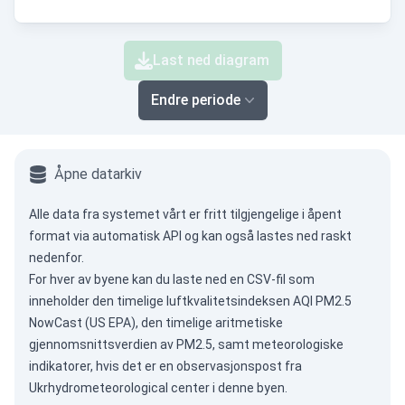
Last ned diagram
Endre periode
Åpne datarkiv
Alle data fra systemet vårt er fritt tilgjengelige i åpent
format via
automatisk API
og kan også lastes ned raskt
nedenfor.
For hver av byene kan du laste ned en CSV-fil som
inneholder den timelige luftkvalitetsindeksen AQI PM2.5
NowCast (US EPA), den timelige aritmetiske
gjennomsnittsverdien av PM2.5, samt meteorologiske
indikatorer, hvis det er en observasjonspost fra
Ukrhydrometeorological center i denne byen.