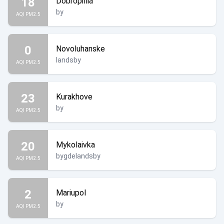
18
Dobropillia
by
AQI PM2.5
0
Novoluhanske
landsby
AQI PM2.5
23
Kurakhove
by
AQI PM2.5
20
Mykolaivka
bygdelandsby
AQI PM2.5
2
Mariupol
by
AQI PM2.5