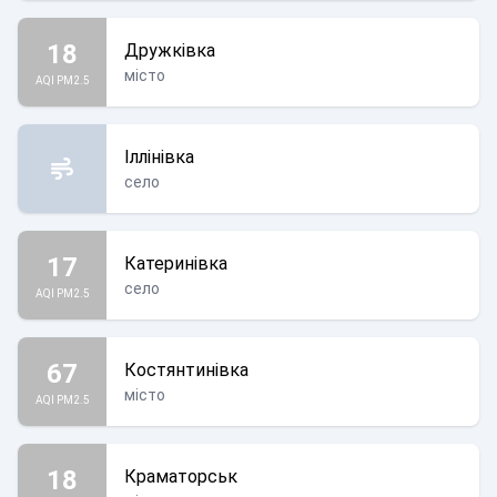
18
Дружківка
місто
AQI PM2.5
Іллінівка
село
17
Катеринівка
село
AQI PM2.5
67
Костянтинівка
місто
AQI PM2.5
18
Краматорськ