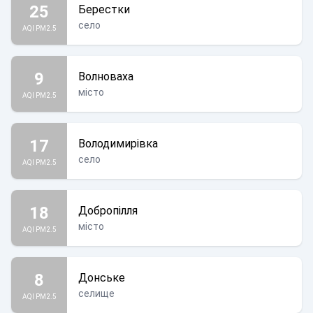
25
Берестки
село
AQI PM2.5
9
Волноваха
місто
AQI PM2.5
17
Володимирівка
село
AQI PM2.5
18
Добропілля
місто
AQI PM2.5
8
Донське
селище
AQI PM2.5