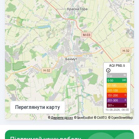
AQI PM2.5
96
с/д
245
0-50
8
51-100
1
101-150
0
151-200
0
201-300
0
301+
Переглянути карту
10.08.2026, 08:00
©
Джерела даних
© SaveEcoBot
© CARTO
© OpenStreetMap