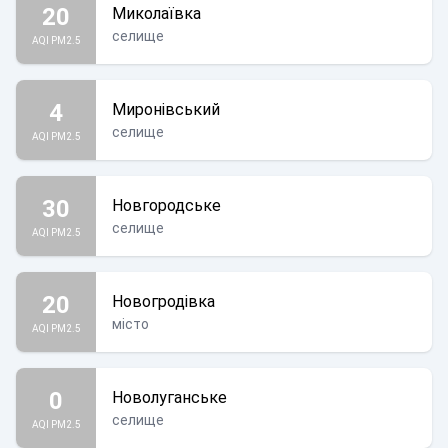
20
Миколаївка
селище
AQI PM2.5
4
Миронівський
селище
AQI PM2.5
30
Новгородське
селище
AQI PM2.5
20
Новогродівка
місто
AQI PM2.5
0
Новолуганське
селище
AQI PM2.5