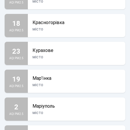
місто
AQI PM2.5
18
Красногорівка
місто
AQI PM2.5
23
Курахове
місто
AQI PM2.5
19
Мар'їнка
місто
AQI PM2.5
2
Маріуполь
місто
AQI PM2.5