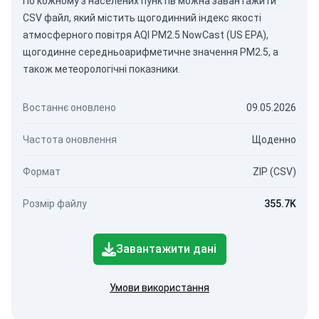
По кожному з населених пунктів можна завантажити
CSV файл, який містить щогодинний індекс якості
атмосферного повітря AQI PM2.5 NowCast (US EPA),
щогодинне середньоарифметичне значення PM2.5, а
також метеорологічні показники.
Востаннє оновлено
09.05.2026
Частота оновлення
Щоденно
Формат
ZIP (CSV)
Розмір файлу
355.7K
Завантажити дані
Умови використання