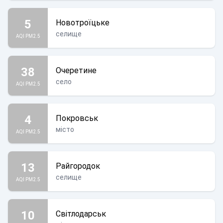
5
Новотроїцьке
селище
AQI PM2.5
38
Очеретине
село
AQI PM2.5
4
Покровськ
місто
AQI PM2.5
13
Райгородок
селище
AQI PM2.5
10
Світлодарськ