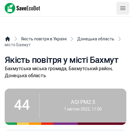
SaveEcoBot
Ope
Якість повітря в Україні
Донецька область
місто Бахмут
Якість повітря у місті Бахмут
Бaхмутськa міська громада, Бахмутський район,
Донецька область
44
AQI PM2.5
1 квітня 2022, 11:00