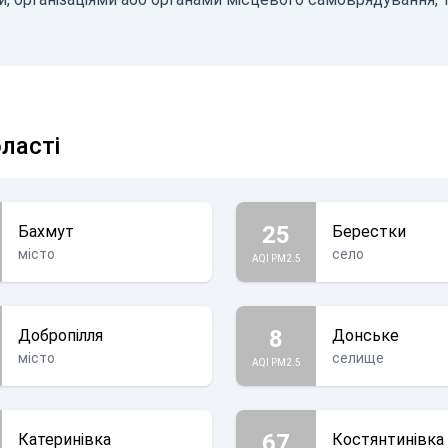
бласті
25
Бахмут
Берестки
місто
село
AQI PM2.5
8
Добропілля
Донське
місто
селище
AQI PM2.5
67
Катеринівка
Костянтинівка