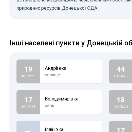
природних ресурсів Донецької ОДА
.
Інші населені пункти у Донецькій о
19
44
Андріївка
селище
AQI PM2.5
AQI PM2.5
17
18
Володимирівка
село
AQI PM2.5
AQI PM2.5
17
Іллінівка