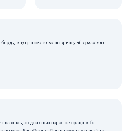
шборду, внутрішнього моніторингу або разового
 на жаль, жодна з них зараз не працює. Їх
такими як:
SaveDnipro
,
Департамент екології та