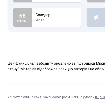
68
Соледар
місто
AQI PM2.5
Цей функціонал вебсайту оновлено за підтримки Міжна
стану". Матеріал відображає позицію авторів і не обо
Усі матеріали на сайті SaveEcoBot розміщені на умовах
ліценз