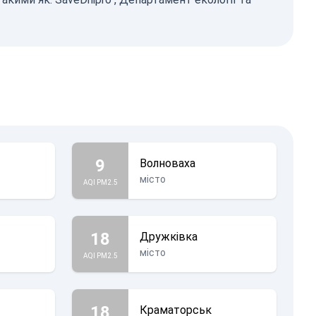
9
Волноваха
місто
AQI PM2.5
18
Дружківка
місто
AQI PM2.5
18
Краматорськ