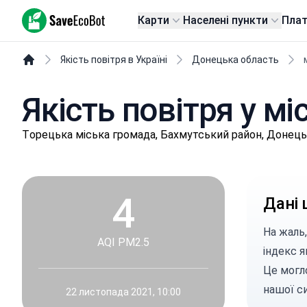
SaveEcoBot
Карти
Населені пункти
Пла
Якість повітря в Україні
Донецька область
Якість повітря у мі
Тopeцькa міська громада, Бахмутський район, Донець
4
Дані 
На жаль,
AQI PM2.5
індекс 
Це могло
нашої с
22 листопада 2021, 10:00