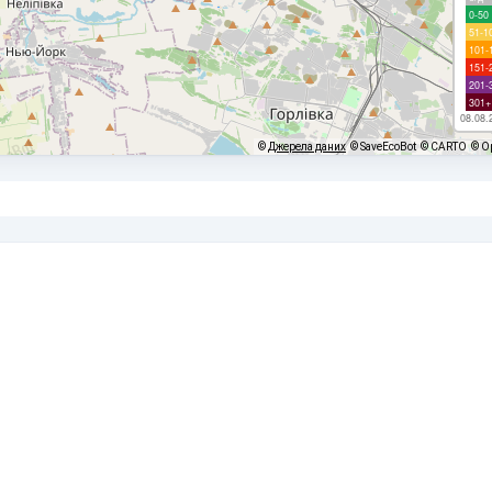
0-50
51-1
101-
151-
201-
301+
08.08.
©
Джерела даних
© SaveEcoBot
© CARTO
© O