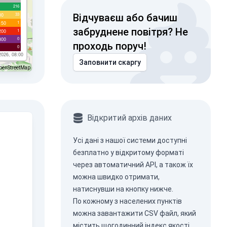
216
33
00
Відчуваєш або бачиш
1
150
забруднене повітря? Не
1
200
0
300
проходь поруч!
0
2026, 08:00
Заповнити скаргу
penStreetMap
Відкритий архів даних
Усі дані з нашої системи доступні
безплатно у відкритому форматі
через
автоматичний API
, а також їх
можна швидко отримати,
натиснувши на кнопку нижче.
По кожному з населених пунктів
можна завантажити CSV файл, який
містить щогодинний індекс якості