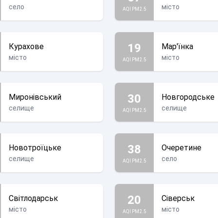
село
місто
AQI PM2.5
19
Курахове
Мар'їнка
місто
місто
AQI PM2.5
30
Миронівський
Новгородське
селище
селище
AQI PM2.5
38
Новотроїцьке
Очеретине
селище
село
AQI PM2.5
20
Світлодарськ
Сіверськ
місто
місто
AQI PM2.5