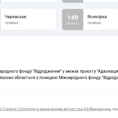
149
Черкаське
Ясногірка
селище
селище
AQI PM2.5
родного фонду "Відродження" у межах проєкту "Адвокація 
в'язково збігається з позицією Міжнародного фонду "Відрод
ії Creative Commons із зазначенням авторства 4.0 Міжнародна
, як