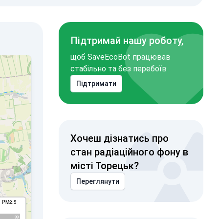
Підтримай нашу роботу,
щоб SaveEcoBot працював
стабільно та без перебоїв
Підтримати
Хочеш дізнатись про
стан радіаційного фону в
місті Торецьк?
Переглянути
I PM2.5
99