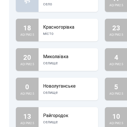
село
AQI PM2.5
18
23
Красногорівка
місто
AQI PM2.5
AQI PM2.5
20
4
Миколаївка
селище
AQI PM2.5
AQI PM2.5
0
5
Новолуганське
селище
AQI PM2.5
AQI PM2.5
13
10
Райгородок
селище
AQI PM2.5
AQI PM2.5