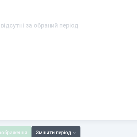
 відсутні за обраний період
зображення
Змінити період