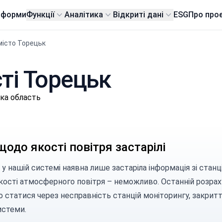
тформи
Функції
Аналітика
Відкриті дані
ESG
Про про
місто Торецьк
сті Торецьк
ка область
щодо якості повітря застарілі
 у нашій системі наявна лише застаріла інформація зі стан
якості атмосферного повітря – неможливо. Останній розрах
 статися через несправність станцій моніторингу, закритт
истеми.