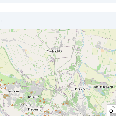
ьк
AQ
с/д