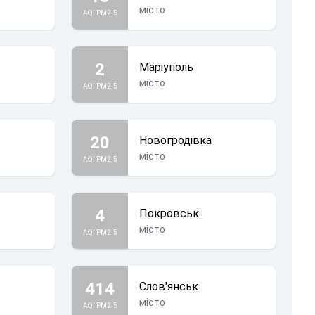
місто
AQI PM2.5
2
Маріуполь
місто
AQI PM2.5
20
Новогродівка
місто
AQI PM2.5
4
Покровськ
місто
AQI PM2.5
414
Слов'янськ
місто
AQI PM2.5