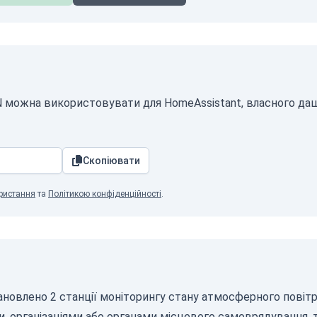
ON можна використовувати для HomeAssistant, власного да
Скопіювати
ристання
та
Політикою конфіденційності
.
ановлено 2 станції моніторингу стану атмосферного повітря,
 організаціями або органами місцевого самоврядування, 