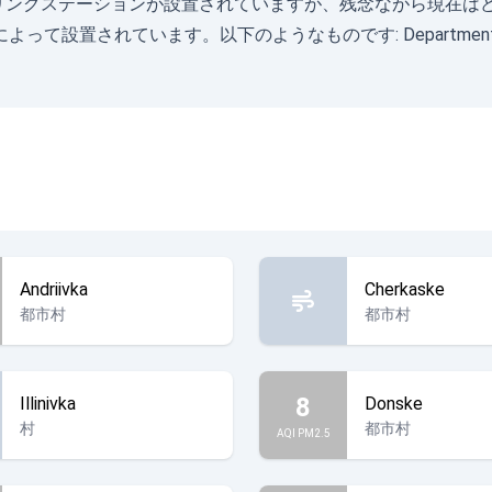
気モニタリングステーションが設置されていますが、残念ながら現
によって設置されています。以下のようなものです:
Department
Andriivka
Cherkaske
都市村
都市村
8
Illinivka
Donske
村
都市村
AQI PM2.5