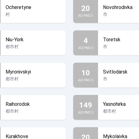
20
Ocheretyne
Novohrodivka
村
市
AQI PM2.5
4
Niu-York
Toretsk
都市村
市
AQI PM2.5
10
Myronivskyi
Svitlodarsk
都市村
市
AQI PM2.5
149
Raihorodok
Yasnohirka
都市村
都市村
AQI PM2.5
20
Kurakhove
Mykolaivka