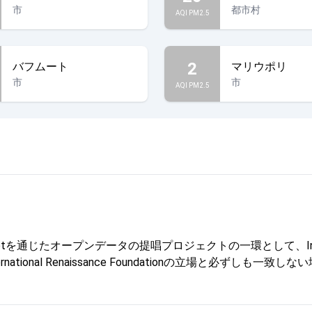
市
都市村
AQI PM2.5
2
バフムート
マリウポリ
市
市
AQI PM2.5
じたオープンデータの提唱プロジェクトの一環として、Internationa
onal Renaissance Foundationの立場と必ずしも一致