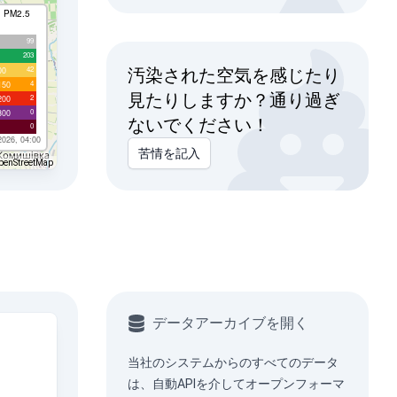
I PM2.5
99
203
42
00
汚染された空気を感じたり
4
150
見たりしますか？通り過ぎ
2
200
0
300
ないでください！
0
2026, 04:00
苦情を記入
penStreetMap
データアーカイブを開く
当社のシステムからのすべてのデータ
は、
自動API
を介してオープンフォーマ