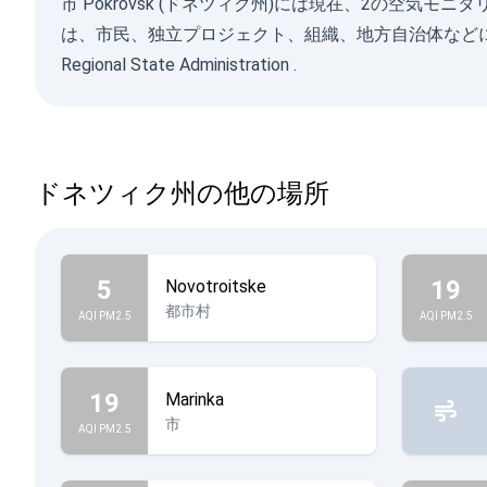
市 Pokrovsk (ドネツィク州)には現在、2の空
は、市民、独立プロジェクト、組織、地方自治体など
Regional State Administration
.
ドネツィク州の他の場所
5
19
Novotroitske
都市村
AQI PM2.5
AQI PM2.5
19
Marinka
市
AQI PM2.5