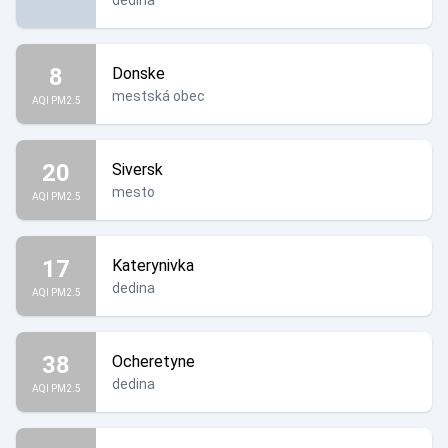
dedina
8
Donske
mestská obec
AQI PM2.5
20
Siversk
mesto
AQI PM2.5
17
Katerynivka
dedina
AQI PM2.5
38
Ocheretyne
dedina
AQI PM2.5