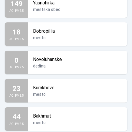
149
Yasnohirka
mestská obec
AQI PM2.5
18
Dobropillia
mesto
AQI PM2.5
0
Novoluhanske
dedina
AQI PM2.5
23
Kurakhove
mesto
AQI PM2.5
44
Bakhmut
mesto
AQI PM2.5