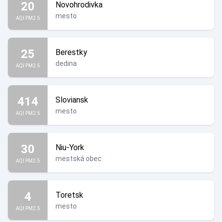
20
Novohrodivka
mesto
AQI PM2.5
25
Berestky
dedina
AQI PM2.5
414
Sloviansk
mesto
AQI PM2.5
30
Niu-York
mestská obec
AQI PM2.5
4
Toretsk
mesto
AQI PM2.5