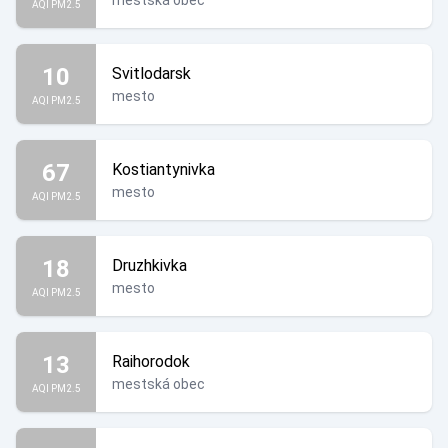
mestská obec
AQI PM2.5
10
Svitlodarsk
mesto
AQI PM2.5
67
Kostiantynivka
mesto
AQI PM2.5
18
Druzhkivka
mesto
AQI PM2.5
13
Raihorodok
mestská obec
AQI PM2.5