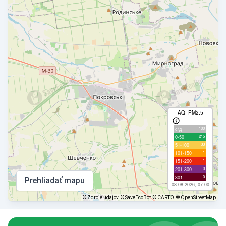
AQI PM2.5
100
с/д
215
0-50
33
51-100
1
101-150
1
151-200
0
201-300
0
301+
Prehliadať mapu
08.08.2026, 07:00
©
Zdroje údajov
© SaveEcoBot
© CARTO
© OpenStreetMap