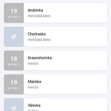
19
Andriivka
mestská obec
AQI PM2.5
Cherkaske
mestská obec
18
Krasnohorivka
mesto
AQI PM2.5
19
Marinka
mesto
AQI PM2.5
Illinivka