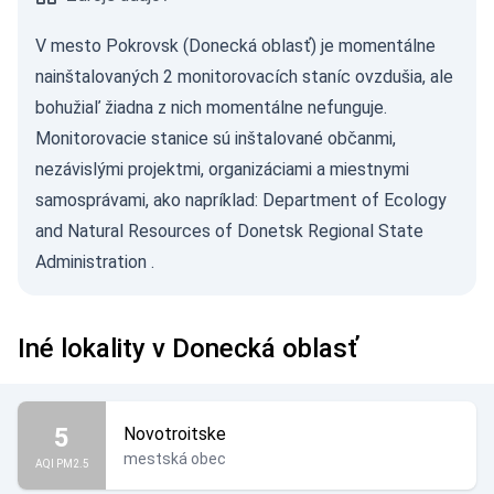
V mesto Pokrovsk (Donecká oblasť) je momentálne
nainštalovaných 2 monitorovacích staníc ovzdušia, ale
bohužiaľ žiadna z nich momentálne nefunguje.
Monitorovacie stanice sú inštalované občanmi,
nezávislými projektmi, organizáciami a miestnymi
samosprávami, ako napríklad:
Department of Ecology
and Natural Resources of Donetsk Regional State
Administration
.
Iné lokality v Donecká oblasť
5
Novotroitske
mestská obec
AQI PM2.5