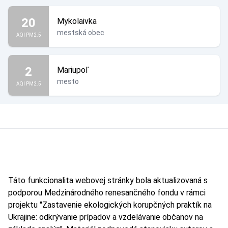
20
Mykolaivka
mestská obec
AQI PM2.5
2
Mariupoľ
mesto
AQI PM2.5
Táto funkcionalita webovej stránky bola aktualizovaná s
podporou Medzinárodného renesančného fondu v rámci
projektu "Zastavenie ekologických korupčných praktík na
Ukrajine: odkrývanie prípadov a vzdelávanie občanov na