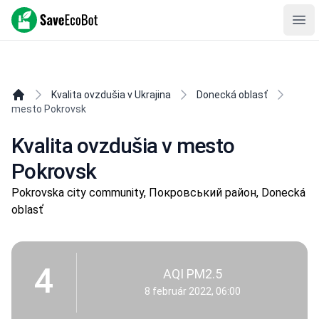
SaveEcoBot
Ope
Kvalita ovzdušia v Ukrajina
Donecká oblasť
mesto Pokrovsk
Kvalita ovzdušia v mesto
Pokrovsk
Pokrovska city community, Покровський район, Donecká
oblasť
4
AQI PM2.5
8 február 2022, 06:00