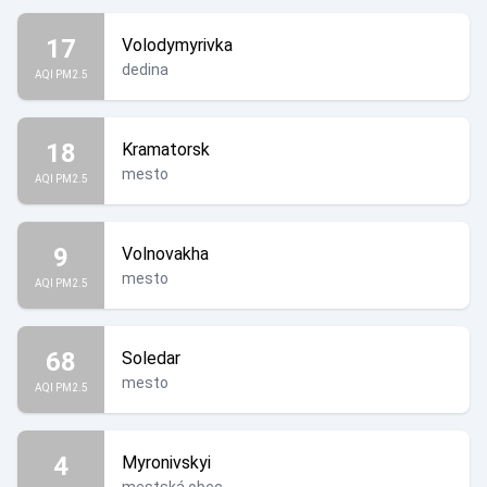
17
Volodymyrivka
dedina
AQI PM2.5
18
Kramatorsk
mesto
AQI PM2.5
9
Volnovakha
mesto
AQI PM2.5
68
Soledar
mesto
AQI PM2.5
4
Myronivskyi