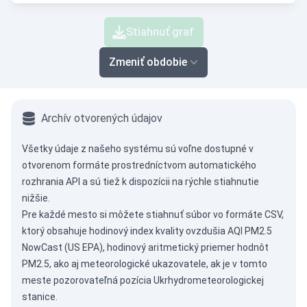
Stiahnuť graf
Zmeniť obdobie
Archív otvorených údajov
Všetky údaje z našeho systému sú voľne dostupné v
otvorenom formáte prostredníctvom
automatického
rozhrania API
a sú tiež k dispozícii na rýchle stiahnutie
nižšie.
Pre každé mesto si môžete stiahnuť súbor vo formáte CSV,
ktorý obsahuje hodinový index kvality ovzdušia AQI PM2.5
NowCast (US EPA), hodinový aritmetický priemer hodnôt
PM2.5, ako aj meteorologické ukazovatele, ak je v tomto
meste pozorovateľná pozícia Ukrhydrometeorologickej
stanice.