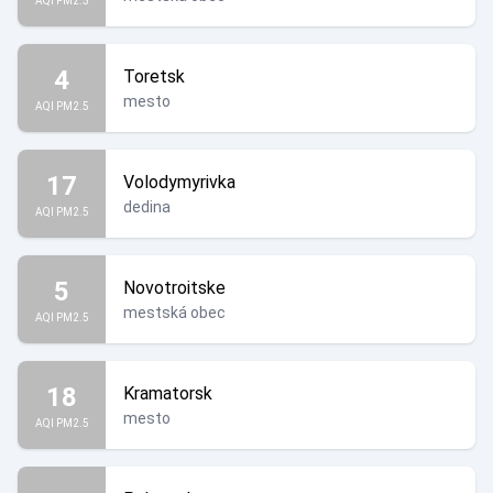
AQI PM2.5
4
Toretsk
mesto
AQI PM2.5
17
Volodymyrivka
dedina
AQI PM2.5
5
Novotroitske
mestská obec
AQI PM2.5
18
Kramatorsk
mesto
AQI PM2.5