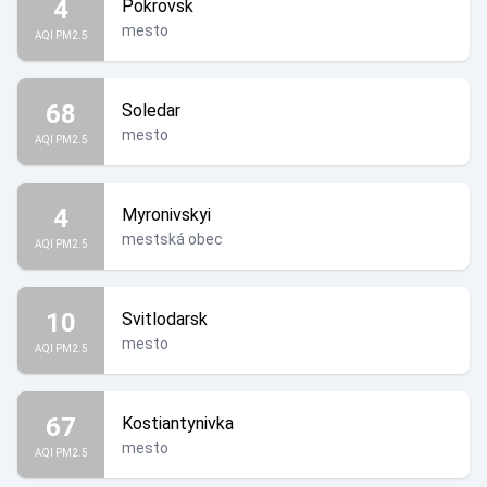
4
Pokrovsk
mesto
AQI PM2.5
68
Soledar
mesto
AQI PM2.5
4
Myronivskyi
mestská obec
AQI PM2.5
10
Svitlodarsk
mesto
AQI PM2.5
67
Kostiantynivka
mesto
AQI PM2.5