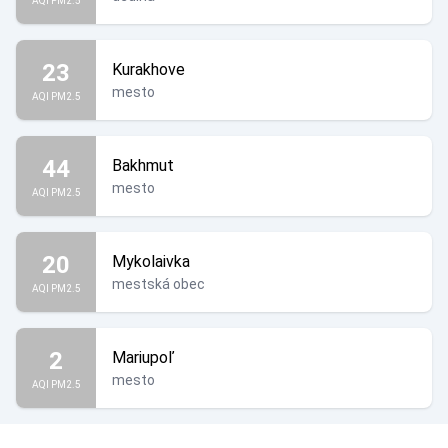
AQI PM2.5
23
Kurakhove
mesto
AQI PM2.5
44
Bakhmut
mesto
AQI PM2.5
20
Mykolaivka
mestská obec
AQI PM2.5
2
Mariupoľ
mesto
AQI PM2.5