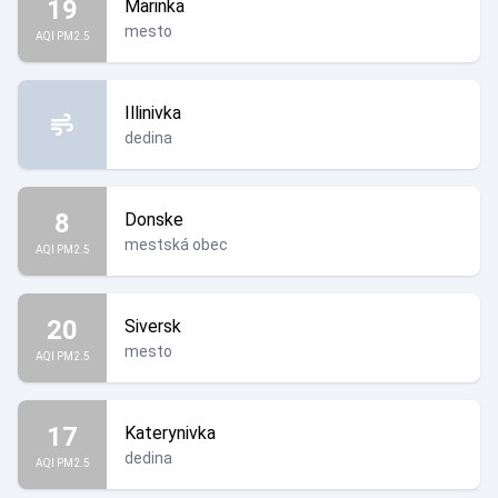
19
Marinka
mesto
AQI PM2.5
Illinivka
dedina
8
Donske
mestská obec
AQI PM2.5
20
Siversk
mesto
AQI PM2.5
17
Katerynivka
dedina
AQI PM2.5