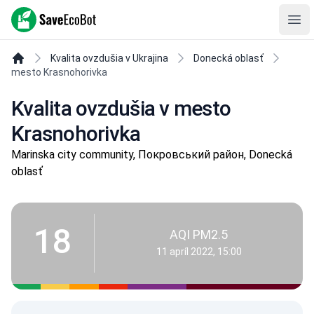
SaveEcoBot
Ope
Kvalita ovzdušia v Ukrajina
Donecká oblasť
mesto Krasnohorivka
Kvalita ovzdušia v mesto
Krasnohorivka
Marinska city community, Покровський район, Donecká
oblasť
18
AQI PM2.5
11 apríl 2022, 15:00