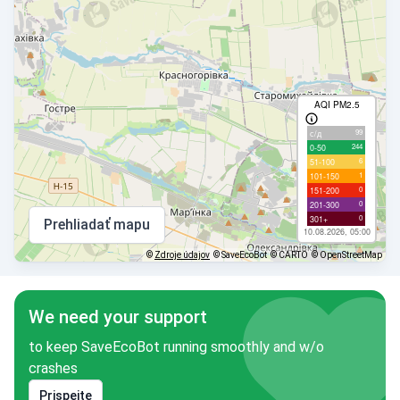
AQI PM2.5
99
с/д
244
0-50
6
51-100
1
101-150
0
151-200
0
201-300
0
301+
Prehliadať mapu
10.08.2026, 05:00
©
Zdroje údajov
© SaveEcoBot
© CARTO
© OpenStreetMap
We need your support
to keep SaveEcoBot running smoothly and w/o
crashes
Prispejte