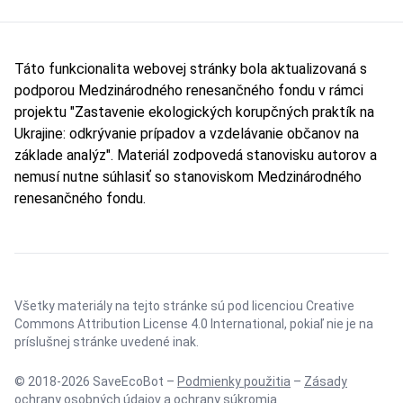
Táto funkcionalita webovej stránky bola aktualizovaná s
podporou Medzinárodného renesančného fondu v rámci
projektu "Zastavenie ekologických korupčných praktík na
Ukrajine: odkrývanie prípadov a vzdelávanie občanov na
základe analýz". Materiál zodpovedá stanovisku autorov a
nemusí nutne súhlasiť so stanoviskom Medzinárodného
renesančného fondu.
Všetky materiály na tejto stránke sú pod licenciou
Creative
Commons Attribution License 4.0 International
, pokiaľ nie je na
príslušnej stránke uvedené inak.
© 2018-2026 SaveEcoBot –
Podmienky použitia
–
Zásady
ochrany osobných údajov a ochrany súkromia