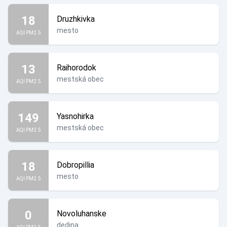
18
Druzhkivka
mesto
AQI PM2.5
13
Raihorodok
mestská obec
AQI PM2.5
149
Yasnohirka
mestská obec
AQI PM2.5
18
Dobropillia
mesto
AQI PM2.5
0
Novoluhanske
dedina