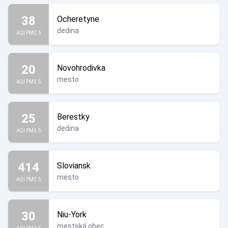
38
Ocheretyne
dedina
AQI PM2.5
20
Novohrodivka
mesto
AQI PM2.5
25
Berestky
dedina
AQI PM2.5
414
Sloviansk
mesto
AQI PM2.5
30
Niu-York
mestská obec