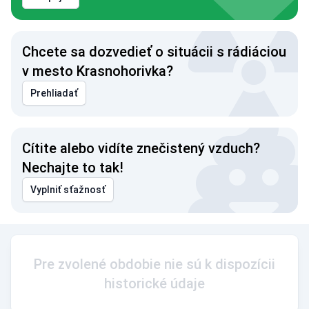
Chcete sa dozvedieť o situácii s rádiáciou
v mesto Krasnohorivka?
Prehliadať
Cítite alebo vidíte znečistený vzduch?
Nechajte to tak!
Vyplniť sťažnosť
Pre zvolené obdobie nie sú k dispozícii
historické údaje