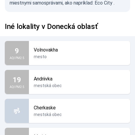
miestnymi samosprávami, ako napríklad:
Eco City
.
Iné lokality v Donecká oblasť
9
Volnovakha
mesto
AQI PM2.5
19
Andriivka
mestská obec
AQI PM2.5
Cherkaske
mestská obec