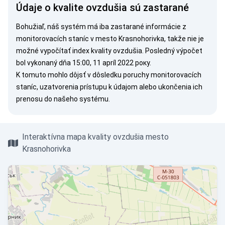
Údaje o kvalite ovzdušia sú zastarané
Bohužiaľ, náš systém má iba zastarané informácie z
monitorovacích staníc v mesto Krasnohorivka, takže nie je
možné vypočítať index kvality ovzdušia. Posledný výpočet
bol vykonaný dňa 15:00, 11 apríl 2022 року.
K tomuto mohlo dôjsť v dôsledku poruchy monitorovacích
staníc, uzatvorenia prístupu k údajom alebo ukončenia ich
prenosu do našeho systému.
Interaktívna mapa kvality ovzdušia mesto
Krasnohorivka