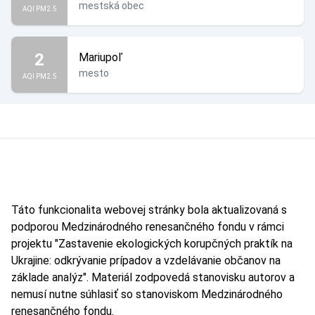
mestská obec
AQI PM2.5
2
Mariupoľ
mesto
AQI PM2.5
Táto funkcionalita webovej stránky bola aktualizovaná s
podporou Medzinárodného renesančného fondu v rámci
projektu "Zastavenie ekologických korupčných praktík na
Ukrajine: odkrývanie prípadov a vzdelávanie občanov na
základe analýz". Materiál zodpovedá stanovisku autorov a
nemusí nutne súhlasiť so stanoviskom Medzinárodného
renesančného fondu.