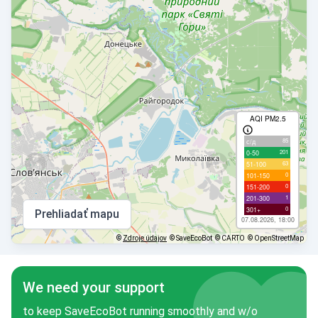
AQI PM2.5
85
с/д
201
0-50
63
51-100
0
101-150
0
151-200
1
201-300
0
301+
Prehliadať mapu
07.08.2026, 18:00
©
Zdroje údajov
© SaveEcoBot
© CARTO
© OpenStreetMap
We need your support
to keep SaveEcoBot running smoothly and w/o