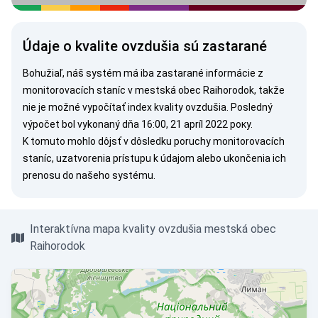
Údaje o kvalite ovzdušia sú zastarané
Bohužiaľ, náš systém má iba zastarané informácie z
monitorovacích staníc v mestská obec Raihorodok, takže
nie je možné vypočítať index kvality ovzdušia. Posledný
výpočet bol vykonaný dňa 16:00, 21 apríl 2022 року.
K tomuto mohlo dôjsť v dôsledku poruchy monitorovacích
staníc, uzatvorenia prístupu k údajom alebo ukončenia ich
prenosu do našeho systému.
Interaktívna mapa kvality ovzdušia mestská obec
Raihorodok