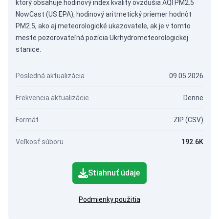
ktorý obsahuje hodinový index kvality ovzdušia AQI PM2.5
NowCast (US EPA), hodinový aritmetický priemer hodnôt
PM2.5, ako aj meteorologické ukazovatele, ak je v tomto
meste pozorovateľná pozícia Ukrhydrometeorologickej
stanice.
Posledná aktualizácia
09.05.2026
Frekvencia aktualizácie
Denne
Formát
ZIP (CSV)
Veľkosť súboru
192.6K
Stiahnuť údaje
Podmienky použitia