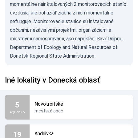
momentálne nainštalovaných 2 monitorovacích staníc
ovzdušia, ale bohužiaľ žiadna z nich momentálne
nefunguje. Monitorovacie stanice sú inštalované
občanmi, nezávislými projektmi, organizáciami a
miestnymi samosprávami, ako napríklad:
SaveDnipro
,
Department of Ecology and Natural Resources of
Donetsk Regional State Administration
.
Iné lokality v Donecká oblasť
5
Novotroitske
mestská obec
AQI PM2.5
19
Andriivka