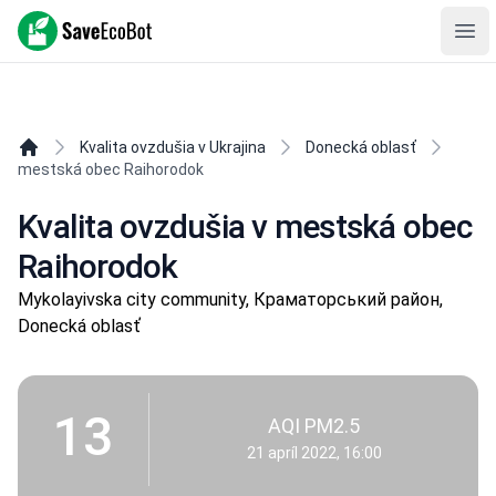
SaveEcoBot
Ope
Kvalita ovzdušia v Ukrajina
Donecká oblasť
mestská obec Raihorodok
Kvalita ovzdušia v mestská obec
Raihorodok
Mykolayivska city community, Краматорський район,
Donecká oblasť
13
AQI PM2.5
21 apríl 2022, 16:00