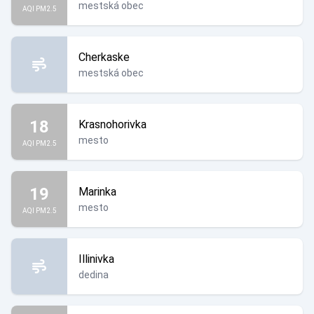
mestská obec
AQI PM2.5
Cherkaske
mestská obec
18
Krasnohorivka
mesto
AQI PM2.5
19
Marinka
mesto
AQI PM2.5
Illinivka
dedina