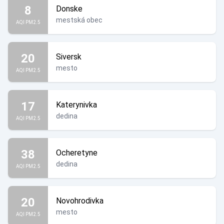
8
Donske
mestská obec
AQI PM2.5
20
Siversk
mesto
AQI PM2.5
17
Katerynivka
dedina
AQI PM2.5
38
Ocheretyne
dedina
AQI PM2.5
20
Novohrodivka
mesto
AQI PM2.5