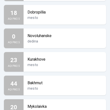
18
Dobropillia
mesto
AQI PM2.5
0
Novoluhanske
dedina
AQI PM2.5
23
Kurakhove
mesto
AQI PM2.5
44
Bakhmut
mesto
AQI PM2.5
20
Mykolaivka