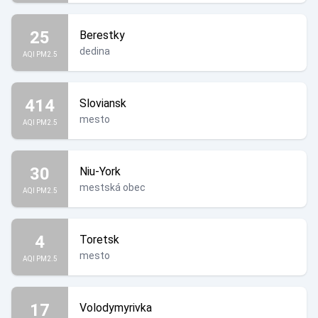
25
Berestky
dedina
AQI PM2.5
414
Sloviansk
mesto
AQI PM2.5
30
Niu-York
mestská obec
AQI PM2.5
4
Toretsk
mesto
AQI PM2.5
17
Volodymyrivka