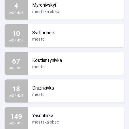
4
Myronivskyi
mestská obec
AQI PM2.5
10
Svitlodarsk
mesto
AQI PM2.5
67
Kostiantynivka
mesto
AQI PM2.5
18
Druzhkivka
mesto
AQI PM2.5
149
Yasnohirka
mestská obec
AQI PM2.5