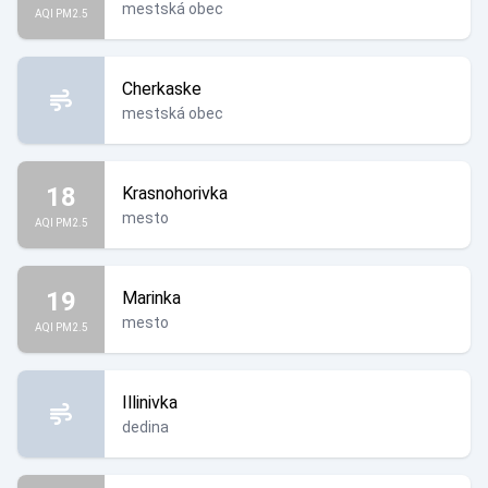
mestská obec
AQI PM2.5
Cherkaske
mestská obec
18
Krasnohorivka
mesto
AQI PM2.5
19
Marinka
mesto
AQI PM2.5
Illinivka
dedina