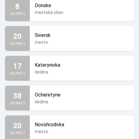
8
Donske
mestská obec
AQI PM2.5
20
Siversk
mesto
AQI PM2.5
17
Katerynivka
dedina
AQI PM2.5
38
Ocheretyne
dedina
AQI PM2.5
20
Novohrodivka
mesto
AQI PM2.5