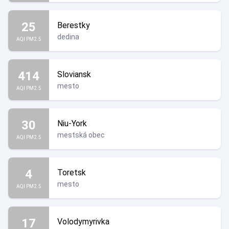
25
Berestky
dedina
AQI PM2.5
414
Sloviansk
mesto
AQI PM2.5
30
Niu-York
mestská obec
AQI PM2.5
4
Toretsk
mesto
AQI PM2.5
17
Volodymyrivka