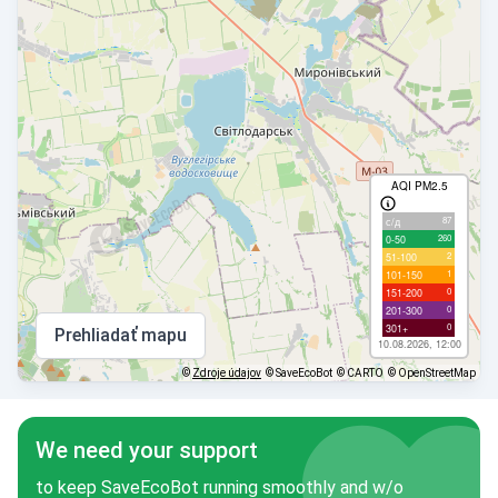
AQI PM2.5
87
с/д
260
0-50
2
51-100
1
101-150
0
151-200
0
201-300
0
301+
Prehliadať mapu
10.08.2026, 12:00
©
Zdroje údajov
© SaveEcoBot
© CARTO
© OpenStreetMap
We need your support
to keep SaveEcoBot running smoothly and w/o