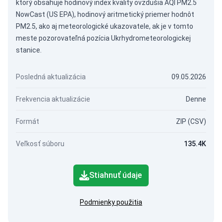
ktorý obsahuje hodinový index kvality ovzdušia AQI PM2.5
NowCast (US EPA), hodinový aritmetický priemer hodnôt
PM2.5, ako aj meteorologické ukazovatele, ak je v tomto
meste pozorovateľná pozícia Ukrhydrometeorologickej
stanice.
Posledná aktualizácia
09.05.2026
Frekvencia aktualizácie
Denne
Formát
ZIP (CSV)
Veľkosť súboru
135.4K
Stiahnuť údaje
Podmienky použitia