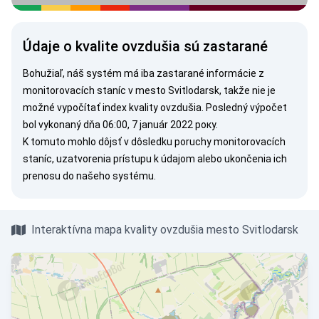
Údaje o kvalite ovzdušia sú zastarané
Bohužiaľ, náš systém má iba zastarané informácie z
monitorovacích staníc v mesto Svitlodarsk, takže nie je
možné vypočítať index kvality ovzdušia. Posledný výpočet
bol vykonaný dňa 06:00, 7 január 2022 року.
K tomuto mohlo dôjsť v dôsledku poruchy monitorovacích
staníc, uzatvorenia prístupu k údajom alebo ukončenia ich
prenosu do našeho systému.
Interaktívna mapa kvality ovzdušia mesto Svitlodarsk