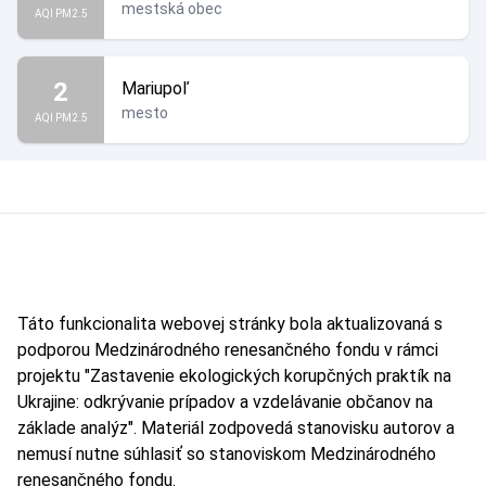
mestská obec
AQI PM2.5
2
Mariupoľ
mesto
AQI PM2.5
Táto funkcionalita webovej stránky bola aktualizovaná s
podporou Medzinárodného renesančného fondu v rámci
projektu "Zastavenie ekologických korupčných praktík na
Ukrajine: odkrývanie prípadov a vzdelávanie občanov na
základe analýz". Materiál zodpovedá stanovisku autorov a
nemusí nutne súhlasiť so stanoviskom Medzinárodného
renesančného fondu.