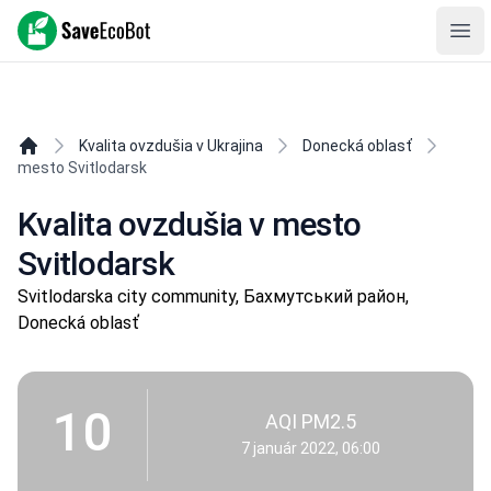
SaveEcoBot
Ope
Kvalita ovzdušia v Ukrajina
Donecká oblasť
mesto Svitlodarsk
Kvalita ovzdušia v mesto
Svitlodarsk
Svitlodarska city community, Бахмутський район,
Donecká oblasť
10
AQI PM2.5
7 január 2022, 06:00