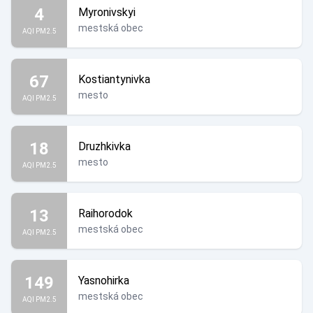
4
Myronivskyi
mestská obec
AQI PM2.5
67
Kostiantynivka
mesto
AQI PM2.5
18
Druzhkivka
mesto
AQI PM2.5
13
Raihorodok
mestská obec
AQI PM2.5
149
Yasnohirka
mestská obec
AQI PM2.5