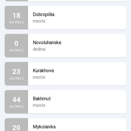
18
Dobropillia
mesto
AQI PM2.5
0
Novoluhanske
dedina
AQI PM2.5
23
Kurakhove
mesto
AQI PM2.5
44
Bakhmut
mesto
AQI PM2.5
20
Mykolaivka