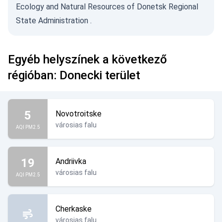
Ecology and Natural Resources of Donetsk Regional
State Administration
.
Egyéb helyszínek a következő
régióban: Donecki terület
5
Novotroitske
városias falu
AQI PM2.5
19
Andriivka
városias falu
AQI PM2.5
Cherkaske
városias falu