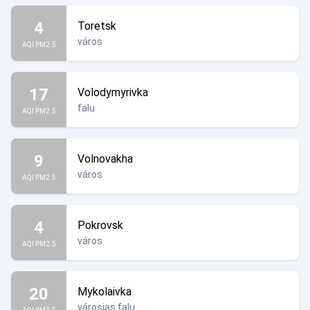
4
Toretsk
város
AQI PM2.5
17
Volodymyrivka
falu
AQI PM2.5
9
Volnovakha
város
AQI PM2.5
4
Pokrovsk
város
AQI PM2.5
20
Mykolaivka
városias falu