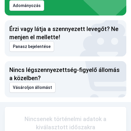
Adományozás
Érzi vagy látja a szennyezett levegőt? Ne
menjen el mellette!
Panasz bejelentése
Nincs légszennyezettség-figyelő állomás
a közelben?
Vásároljon állomást
Nincsenek történelmi adatok a
kiválasztott időszakra