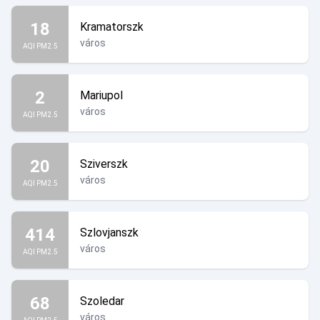
18
Kramatorszk
város
AQI PM2.5
2
Mariupol
város
AQI PM2.5
20
Sziverszk
város
AQI PM2.5
414
Szlovjanszk
város
AQI PM2.5
68
Szoledar
város