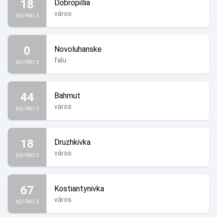
18
Dobropillia
város
AQI PM2.5
0
Novoluhanske
falu
AQI PM2.5
44
Bahmut
város
AQI PM2.5
18
Druzhkivka
város
AQI PM2.5
67
Kostiantynivka
város
AQI PM2.5