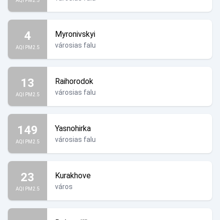
AQI PM2.5
4
Myronivskyi
városias falu
AQI PM2.5
13
Raihorodok
városias falu
AQI PM2.5
149
Yasnohirka
városias falu
AQI PM2.5
23
Kurakhove
város
AQI PM2.5