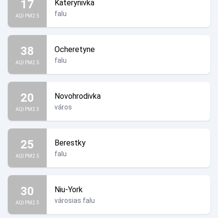
17
Katerynivka
falu
AQI PM2.5
38
Ocheretyne
falu
AQI PM2.5
20
Novohrodivka
város
AQI PM2.5
25
Berestky
falu
AQI PM2.5
30
Niu-York
városias falu
AQI PM2.5