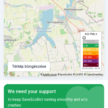
AQI PM2.5
101
с/д
238
0-50
10
51-100
0
101-150
0
151-200
1
201-300
0
301+
Térkép böngészése
08.08.2026, 22:00
©
Adatforrások
© SaveEcoBot
© CARTO
© OpenStreetMap
We need your support
to keep SaveEcoBot running smoothly and w/o
crashes