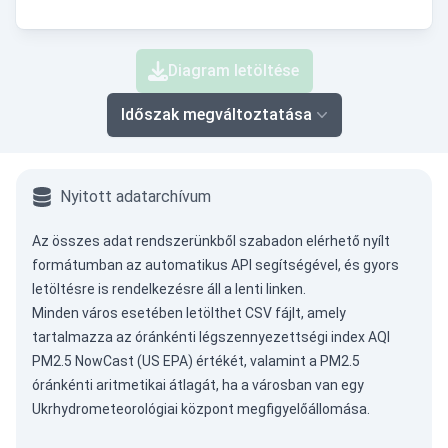
Diagram letöltése
Időszak megváltoztatása
Nyitott adatarchívum
Az összes adat rendszerünkből szabadon elérhető nyílt
formátumban az
automatikus API
segítségével, és gyors
letöltésre is rendelkezésre áll a lenti linken.
Minden város esetében letölthet CSV fájlt, amely
tartalmazza az óránkénti légszennyezettségi index AQI
PM2.5 NowCast (US EPA) értékét, valamint a PM2.5
óránkénti aritmetikai átlagát, ha a városban van egy
Ukrhydrometeorológiai központ megfigyelőállomása.