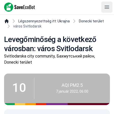
SaveEcoBot
Ope
Légszennyezettség itt: Ukrajna
Donecki terület
város Svitlodarsk
Levegőminőség a következő
városban: város Svitlodarsk
Svitlodarska city community, Бахмутський район,
Donecki terület
10
AQI PM2.5
7 január 2022, 06:00