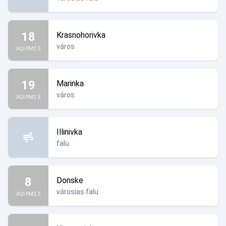
18
Krasnohorivka
város
AQI PM2.5
19
Marinka
város
AQI PM2.5
Illinivka
falu
8
Donske
városias falu
AQI PM2.5