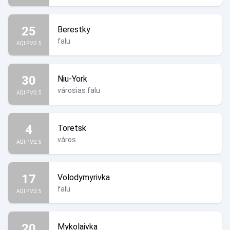
25
Berestky
falu
AQI PM2.5
30
Niu-York
városias falu
AQI PM2.5
4
Toretsk
város
AQI PM2.5
17
Volodymyrivka
falu
AQI PM2.5
20
Mykolaivka