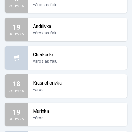
városias falu
AQI PM2.5
19
Andriivka
városias falu
AQI PM2.5
Cherkaske
városias falu
18
Krasnohorivka
város
AQI PM2.5
19
Marinka
város
AQI PM2.5