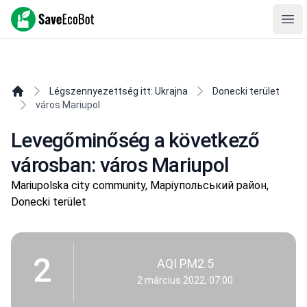
SaveEcoBot
Ope
Légszennyezettség itt: Ukrajna
Donecki terület
város Mariupol
Levegőminőség a következő
városban: város Mariupol
Mariupolska city community, Маріупольський район,
Donecki terület
2
AQI PM2.5
2 március 2022, 07:00