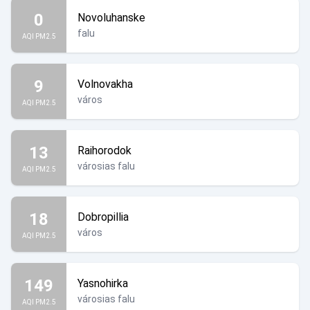
0
Novoluhanske
falu
AQI PM2.5
9
Volnovakha
város
AQI PM2.5
13
Raihorodok
városias falu
AQI PM2.5
18
Dobropillia
város
AQI PM2.5
149
Yasnohirka
városias falu
AQI PM2.5