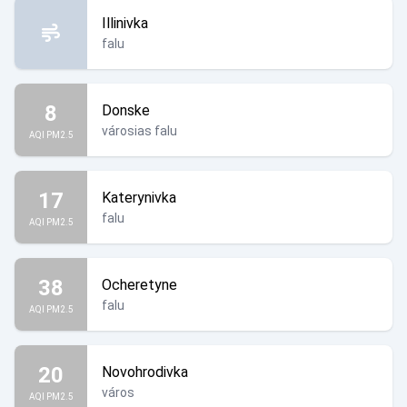
Illinivka
falu
8
Donske
városias falu
AQI PM2.5
17
Katerynivka
falu
AQI PM2.5
38
Ocheretyne
falu
AQI PM2.5
20
Novohrodivka
város
AQI PM2.5