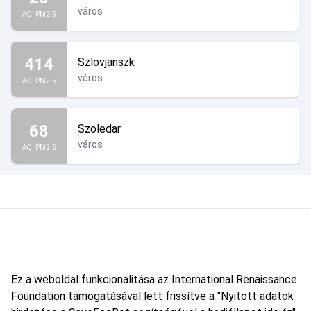
város
AQI PM2.5
414
Szlovjanszk
város
AQI PM2.5
68
Szoledar
város
AQI PM2.5
Ez a weboldal funkcionalitása az International Renaissance
Foundation támogatásával lett frissítve a "Nyitott adatok