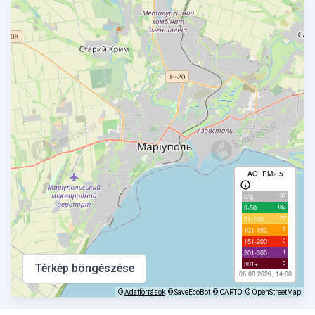
AQI PM2.5
87
с/д
182
0-50
77
51-100
2
101-150
0
151-200
1
201-300
0
301+
Térkép böngészése
06.08.2026, 14:00
©
Adatforrások
© SaveEcoBot
© CARTO
© OpenStreetMap