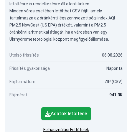
letöltésre is rendelkezésre áll a lenti linken.
Minden város esetében letölthet CSV fájlt, amely
tartalmazza az óránkénti légszennyezettségi index AQI
PM2.5 NowCast (US EPA) értékét, valamint a PM2.5
óránkénti aritmetikai átlagát, ha a városban van egy
Ukrhydrometeorológiai központ megfigyelőállomása.
Utolsó frissítés
06.08.2026
Frissítés gyakorisága
Naponta
Fájlformátum
ZIP (CSV)
Fájlméret
941.3K
Adatok letöltése
Felhasználási Feltételek