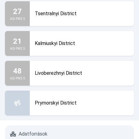
27
Tsentralnyi District
AQI PM2.5
21
Kalmiuskyi District
AQI PM2.5
48
Livoberezhnyi District
AQI PM2.5
Prymorskyi District
Adatforrások