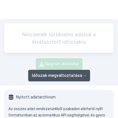
Nincsenek történelmi adatok a
kiválasztott időszakra
Diagram letöltése
Időszak megváltoztatása
Nyitott adatarchívum
Az összes adat rendszerünkből szabadon elérhető nyílt
formátumban az
automatikus API
segítségével, és gyors