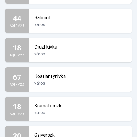
44
Bahmut
város
AQI PM2.5
18
Druzhkivka
város
AQI PM2.5
67
Kostiantynivka
város
AQI PM2.5
18
Kramatorszk
város
AQI PM2.5
20
Sziverszk