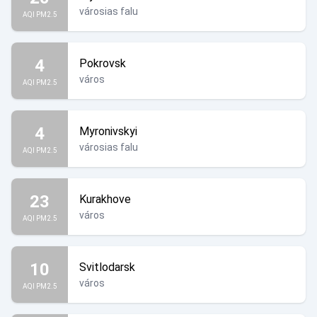
városias falu
AQI PM2.5
4
Pokrovsk
város
AQI PM2.5
4
Myronivskyi
városias falu
AQI PM2.5
23
Kurakhove
város
AQI PM2.5
10
Svitlodarsk
város
AQI PM2.5