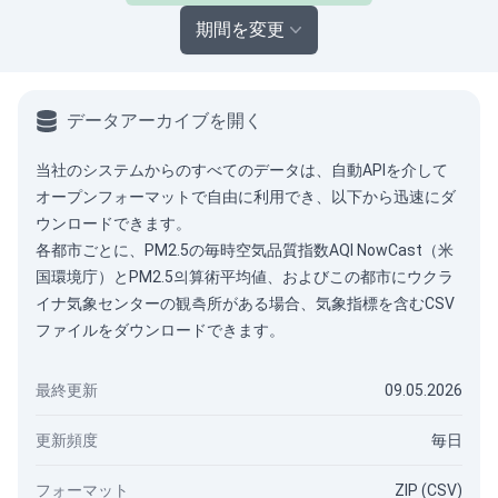
期間を変更
データアーカイブを開く
当社のシステムからのすべてのデータは、
自動API
を介して
オープンフォーマットで自由に利用でき、以下から迅速にダ
ウンロードできます。
各都市ごとに、PM2.5の毎時空気品質指数AQI NowCast（米
国環境庁）とPM2.5의算術平均値、およびこの都市にウクラ
イナ気象センターの観측所がある場合、気象指標を含むCSV
ファイルをダウンロードできます。
最終更新
09.05.2026
更新頻度
毎日
フォーマット
ZIP (CSV)