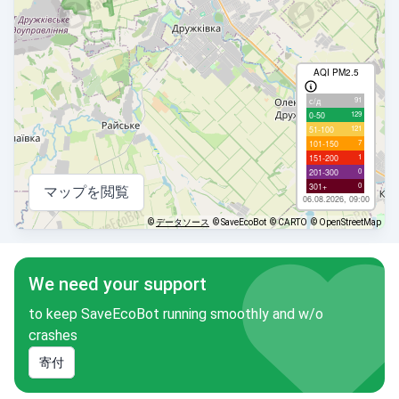
AQI PM2.5
91
с/д
129
0-50
121
51-100
7
101-150
1
151-200
0
201-300
0
301+
マップを閲覧
06.08.2026, 09:00
©
データソース
© SaveEcoBot
© CARTO
© OpenStreetMap
We need your support
to keep SaveEcoBot running smoothly and w/o
crashes
寄付