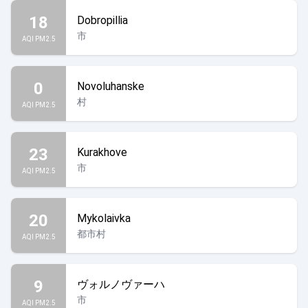
18
Dobropillia
市
AQI PM2.5
0
Novoluhanske
村
AQI PM2.5
23
Kurakhove
市
AQI PM2.5
20
Mykolaivka
都市村
AQI PM2.5
9
ヴォルノヴァーハ
市
AQI PM2.5