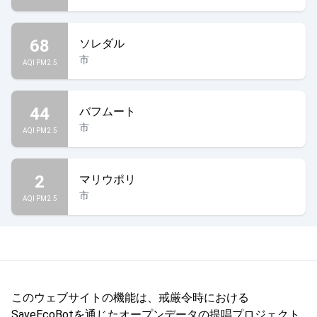
68
ソレダル
市
AQI PM2.5
44
バフムート
市
AQI PM2.5
2
マリウポリ
市
AQI PM2.5
このウェブサイトの機能は、戒厳令時における
SaveEcoBotを通じたオープンデータの提唱プロジェクト