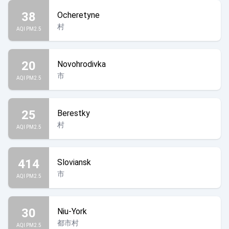
38
Ocheretyne
村
AQI PM2.5
20
Novohrodivka
市
AQI PM2.5
25
Berestky
村
AQI PM2.5
414
Sloviansk
市
AQI PM2.5
30
Niu-York
都市村
AQI PM2.5