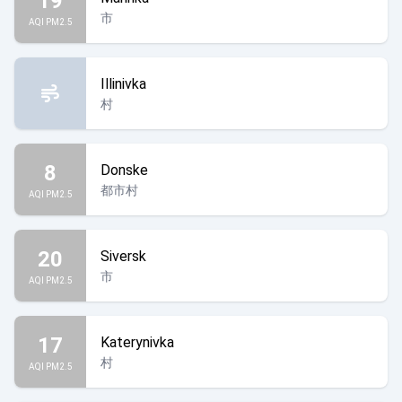
19
市
AQI PM2.5
Illinivka
村
8
Donske
都市村
AQI PM2.5
20
Siversk
市
AQI PM2.5
17
Katerynivka
村
AQI PM2.5