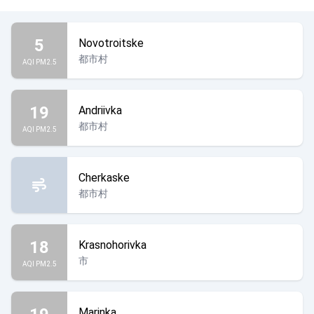
5
Novotroitske
都市村
AQI PM2.5
19
Andriivka
都市村
AQI PM2.5
Cherkaske
都市村
18
Krasnohorivka
市
AQI PM2.5
Marinka