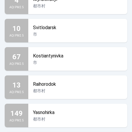
4
都市村
AQI PM2.5
10
Svitlodarsk
市
AQI PM2.5
67
Kostiantynivka
市
AQI PM2.5
13
Raihorodok
都市村
AQI PM2.5
149
Yasnohirka
都市村
AQI PM2.5