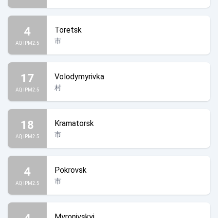
4
Toretsk
市
AQI PM2.5
17
Volodymyrivka
村
AQI PM2.5
18
Kramatorsk
市
AQI PM2.5
4
Pokrovsk
市
AQI PM2.5
Myronivskyi