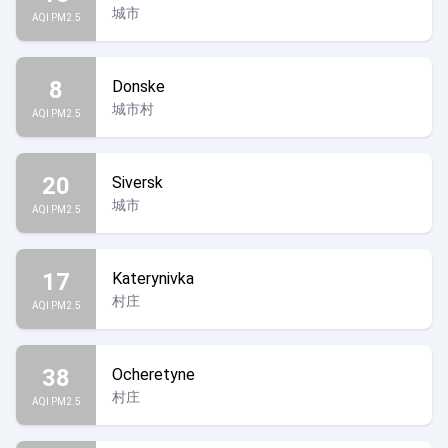
城市
AQI PM2.5
8
Donske
城市村
AQI PM2.5
20
Siversk
城市
AQI PM2.5
17
Katerynivka
村庄
AQI PM2.5
38
Ocheretyne
村庄
AQI PM2.5