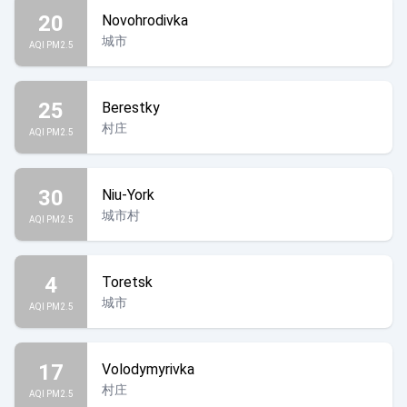
20
Novohrodivka
城市
AQI PM2.5
25
Berestky
村庄
AQI PM2.5
30
Niu-York
城市村
AQI PM2.5
4
Toretsk
城市
AQI PM2.5
17
Volodymyrivka
村庄
AQI PM2.5