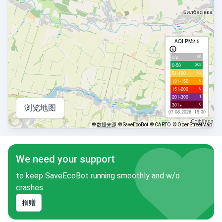
AQI PM2.5
80
с/д
205
0-50
63
51-100
0
101-150
0
151-200
1
201-300
0
301+
浏览地图
07.08.2026, 15:00
©
数据来源
© SaveEcoBot
© CARTO
© OpenStreetMap
We need your support
to keep SaveEcoBot running smoothly and w/o
crashes
捐赠