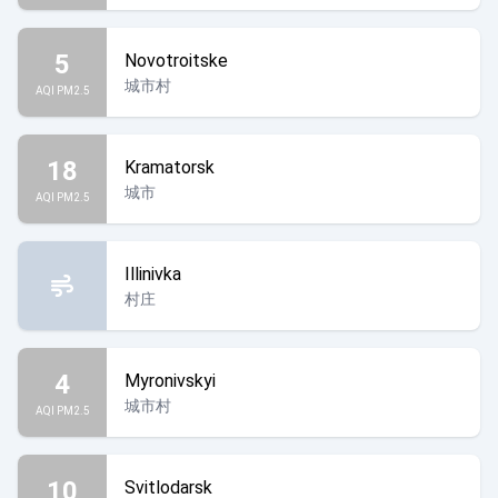
5
Novotroitske
城市村
AQI PM2.5
18
Kramatorsk
城市
AQI PM2.5
Illinivka
村庄
4
Myronivskyi
城市村
AQI PM2.5
10
Svitlodarsk