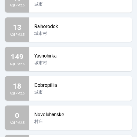
城市
AQI PM2.5
13
Raihorodok
城市村
AQI PM2.5
149
Yasnohirka
城市村
AQI PM2.5
18
Dobropillia
城市
AQI PM2.5
0
Novoluhanske
村庄
AQI PM2.5