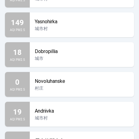
AQI PM2.5
149
Yasnohirka
城市村
AQI PM2.5
18
Dobropillia
城市
AQI PM2.5
0
Novoluhanske
村庄
AQI PM2.5
19
Andriivka
城市村
AQI PM2.5