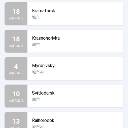
18
Kramatorsk
城市
AQI PM2.5
18
Krasnohorivka
城市
AQI PM2.5
4
Myronivskyi
城市村
AQI PM2.5
10
Svitlodarsk
城市
AQI PM2.5
13
Raihorodok
城市村