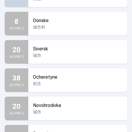
8
Donske
城市村
AQI PM2.5
20
Siversk
城市
AQI PM2.5
38
Ocheretyne
村庄
AQI PM2.5
20
Novohrodivka
城市
AQI PM2.5