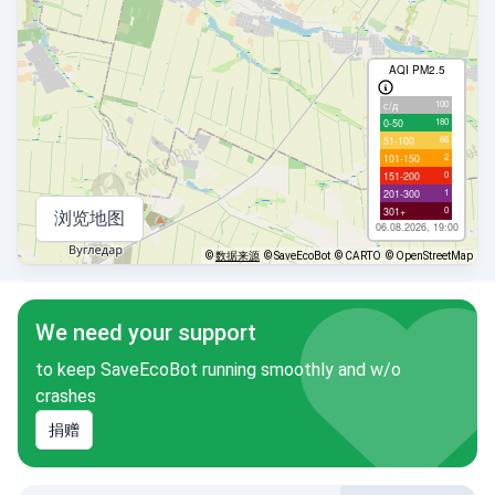
AQI PM2.5
100
с/д
180
0-50
66
51-100
2
101-150
0
151-200
1
201-300
0
301+
浏览地图
06.08.2026, 19:00
©
数据来源
© SaveEcoBot
© CARTO
© OpenStreetMap
We need your support
to keep SaveEcoBot running smoothly and w/o
crashes
捐赠