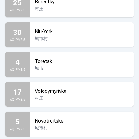
25
Berestky
村庄
AQI PM2.5
30
Niu-York
城市村
AQI PM2.5
4
Toretsk
城市
AQI PM2.5
17
Volodymyrivka
村庄
AQI PM2.5
5
Novotroitske
城市村
AQI PM2.5